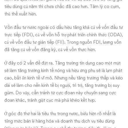
tiêu dùng cả năm thì chưa chắc đã cao hơn. Tâm lý co cụm,
thủ thế xuất hiện.
Vốn đầu tư nước ngoài có dấu hiệu tăng khá cả về vốn đầu tư
trực tiếp (FDI), cả về vốn hỗ trợ phát triển chính thức (ODA),
cả về vốn đầu tư gián tiếp (FII). Trong nguồn FDI, lượng vốn
đã tăng cả về vốn đăng ký, cả về vốn thực hiện.
Ở đây có 2 vấn đề đặt ra. Tăng trưởng tín dụng cao một mặt
sẽ làm tăng trưởng kinh tế nóng và hiệu ứng phụ sẽ là lạm phát
cao, bất ổn kinh tế vĩ mô. Nhưng nếu tăng trưởng thấp và kéo
dài sẽ làm cho nền kinh tế bị nguội, trì trệ, tăng trưởng bị suy
giảm. Do vậy, cần tránh từ cực đoan này chuyển sang cực
đoan khác, tránh giật cục mà phải khéo kết hợp.
Ở góc độ thứ hai là tiêu thụ trong nước, biểu hiện rõ nhất là
tổng mức bán lẻ hàng hóa và doanh thu dịch vụ tiêu dùng