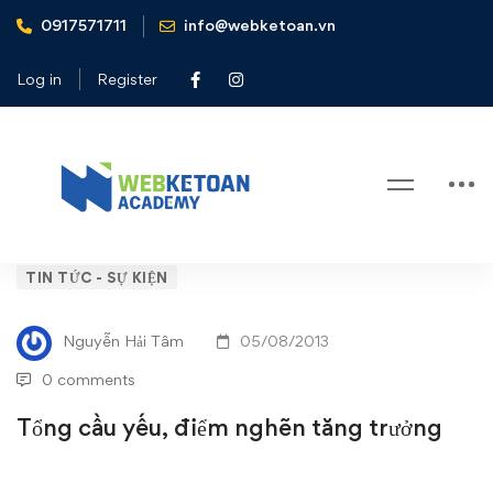
0917571711
info@webketoan.vn
Home
Tin tức - Sự kiện
Tổng cầu yếu, điểm nghẽn tăng trưởng
Log in
Register
Blog
Tổng
TIN TỨC - SỰ KIỆN
cầu
Nguyễn Hải Tâm
05/08/2013
yếu,
0 comments
điểm
Tổng cầu yếu, điểm nghẽn tăng trưởng
nghẽn