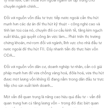
ty nhà nước cần thoái vốn ngoài ngành để tập trung cho
chuyên ngành chính…
Đối với nguồn vốn đầu tư trực tiếp nước ngoài cần thu hút
mạnh hơn các dự án để thu hút kỹ thuật – công nghệ cao và
tính lan toả của nó, chuyển đổi cơ cấu kinh tế, tăng kim ngạch
xuất khẩu, giải quyết công ăn việc làm… Phát triển thị trường
chứng khoán, mở rom đối với ngành, lĩnh vực cho nhà đầu tư
nước ngoài để thu hút FII. Đẩy nhanh tiến độ thực hiện vốn
ODA…
Đối với nguồn vốn dân cư, doanh nghiệp tư nhân, cần có giải
pháp mạnh hơn để vừa chống vàng hoá, đôla hoá, vừa thu hút
được một lượng vốn khổng lồ đang nằm trong dân đầu tư trực
tiếp cho sản xuất kinh doanh…
Một vấn đề quan trọng là nâng cao hiệu quả đầu tư – vấn đề
quan trọng hơn cả tăng lượng vốn – trong đó đặc biệt quan