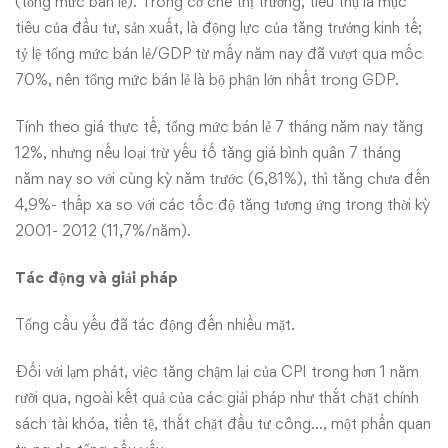
(tổng mức bán lẻ). Trong cơ chế thị trường, tiêu thụ là mục
tiêu của đầu tư, sản xuất, là động lực của tăng trưởng kinh tế;
tỷ lệ tổng mức bán lẻ/GDP từ mấy năm nay đã vượt qua mốc
70%, nên tổng mức bán lẻ là bộ phận lớn nhất trong GDP.
Tính theo giá thực tế, tổng mức bán lẻ 7 tháng năm nay tăng
12%, nhưng nếu loại trừ yếu tố tăng giá bình quân 7 tháng
năm nay so với cùng kỳ năm trước (6,81%), thì tăng chưa đến
4,9%- thấp xa so với các tốc độ tăng tương ứng trong thời kỳ
2001- 2012 (11,7%/năm).
Tác động và giải pháp
Tổng cầu yếu đã tác động đến nhiều mặt.
Đối với lạm phát, việc tăng chậm lại của CPI trong hơn 1 năm
rưỡi qua, ngoài kết quả của các giải pháp như thắt chặt chính
sách tài khóa, tiền tệ, thắt chặt đầu tư công…, một phần quan