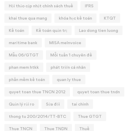
Hội thảo cập nhật chính sách thuế
IFRS
khai thue qua mang
khóa học kế toán
KTQT
Kế toán
Kế toán quản trị
Lao dong tien luong
maritime bank
MISA meInvoice
Mẫu 06/GTGT
Mỗi tuần 1 chuyên đề
phan mem htkk
phát triển cá nhân
phần mềm kế toán
quan ly thue
quyet toan thue TNCN 2012
quyet toan thue tndn
Quản lý rủi ro
Sửa đổi
tai chinh
thong tu 200/2014/TT-BTC
Thue GTGT
Thue TNCN
Thue TNDN
Thuế