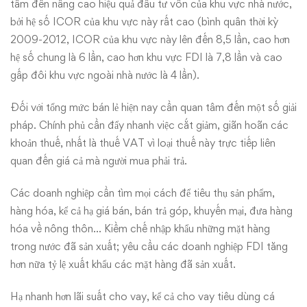
tâm đến nâng cao hiệu quả đầu tư vốn của khu vực nhà nước,
bởi hệ số ICOR của khu vực này rất cao (bình quân thời kỳ
2009-2012, ICOR của khu vực này lên đến 8,5 lần, cao hơn
hệ số chung là 6 lần, cao hơn khu vực FDI là 7,8 lần và cao
gấp đôi khu vực ngoài nhà nước là 4 lần).
Đối với tổng mức bán lẻ hiện nay cần quan tâm đến một số giải
pháp. Chính phủ cần đẩy nhanh việc cắt giảm, giãn hoãn các
khoản thuế, nhất là thuế VAT vì loại thuế này trực tiếp liên
quan đến giá cả mà người mua phải trả.
Các doanh nghiệp cần tìm mọi cách để tiêu thụ sản phẩm,
hàng hóa, kể cả hạ giá bán, bán trả góp, khuyến mại, đưa hàng
hóa về nông thôn… Kiềm chế nhập khẩu những mặt hàng
trong nước đã sản xuất; yêu cầu các doanh nghiệp FDI tăng
hơn nữa tỷ lệ xuất khẩu các mặt hàng đã sản xuất.
Hạ nhanh hơn lãi suất cho vay, kể cả cho vay tiêu dùng cá