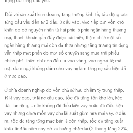
trọng do tổng cầu yếu.
Đối với sản xuất kinh doanh, tăng trưởng kinh tế, tác động của
tổng cầu yếu đến từ 2 đầu. ở đầu vào, việc tiếp cận vốn khó
khăn do có nguyên nhân từ hai phía. ở phía ngân hàng thương
mại, thanh khoản gần đây được cải thiện, thậm chí ở một số
ngân hàng thương mại còn dư thừa nhưng tăng trưởng tín dụng
vẫn thấp một phần do một số chuyển sang mua trái phiếu
chính phủ, thậm chí còn đầu tư vào vàng, vào ngoại tệ; một
mặt do e ngại không dám cho vay nợ làm tăng nợ xấu hiện đã
ở mức cao.
Ở phía doanh nghiệp do vốn chủ sở hữu chiếm tỷ trọng thấp,
tỷ lệ vay cao, tỷ lệ nợ xấu cao, tốc độ tăng tồn kho lớn, kéo
dài, lan rộng,… nên không đủ điều kiện vay hoặc đủ điều kiện
vay nhưng chưa mốn vay chờ lãi suất giảm nữa mới vay. ở đầu
ra, tốc độ tăng tổng mức bán lẻ còn thấp, tốc độ tăng xuất
khẩu từ đầu năm nay có xu hướng chậm lại (2 tháng tăng 22%,