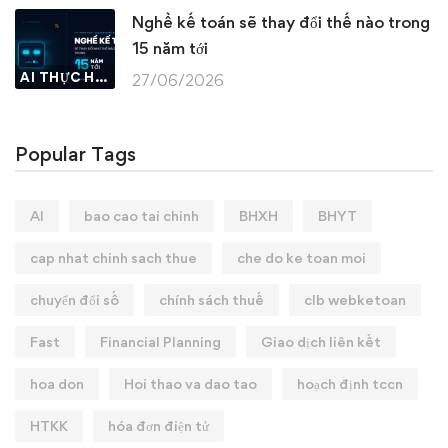
Nghề kế toán sẽ thay đổi thế nào trong
15 năm tới
AI THỰC HÀNH
27/06/2026
Popular Tags
AI
bao cao tai chinh
BHXH
BHYT
cap nhat chinh sach thue
che do ke toan moi
chuyển đổi số
chính sách thuế
clb webketoan
Fast
Financial Planning
Giao dịch liên kết
hoa don
Hoi thao va dao tao
hoạch định tccn
HTKK
hóa đơn điện tử