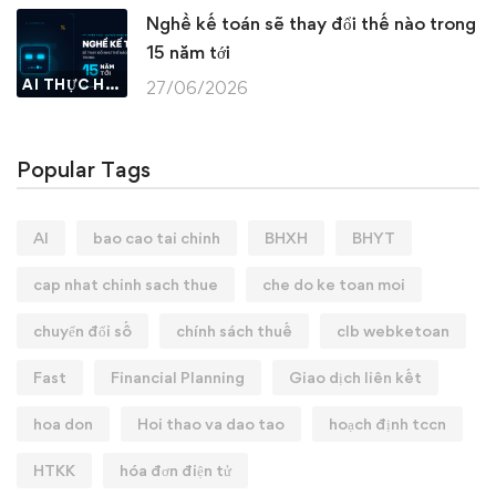
Nghề kế toán sẽ thay đổi thế nào trong
15 năm tới
AI THỰC HÀNH
27/06/2026
Popular Tags
AI
bao cao tai chinh
BHXH
BHYT
cap nhat chinh sach thue
che do ke toan moi
chuyển đổi số
chính sách thuế
clb webketoan
Fast
Financial Planning
Giao dịch liên kết
hoa don
Hoi thao va dao tao
hoạch định tccn
HTKK
hóa đơn điện tử