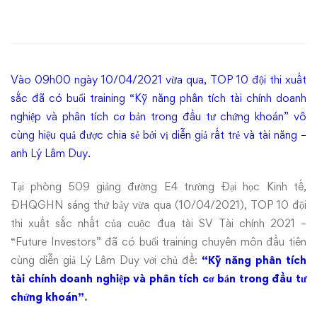
10
cuộc
thi
Vào 09h00 ngày 10/04/2021 vừa qua, TOP 10 đội thi xuất
sinh
sắc đã có buổi training “Kỹ năng phân tích tài chính doanh
nghiệp và phân tích cơ bản trong đầu tư chứng khoán” vô
viên
cùng hiệu quả được chia sẻ bởi vị diễn giả rất trẻ và tài năng –
anh Lý Lâm Duy.
Tài
chính
Tại phòng 509 giảng đường E4 trường Đại học Kinh tế,
ĐHQGHN sáng thứ bảy vừa qua (10/04/2021), TOP 10 đội
2021
thi xuất sắc nhất của cuộc đua tài SV Tài chính 2021 –
“Future Investors” đã có buổi training chuyên môn đầu tiên
–
cùng diễn giả Lý Lâm Duy với chủ đề:
“Kỹ năng phân tích
tài chính doanh nghiệp và phân tích cơ bản trong đầu tư
Future
chứng khoán”
.