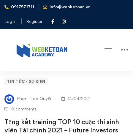
0917571711
info@webketoan.vn
Home
Tin tức - Sự kiện
Tổng kết training TOP 10 cuộc thi sinh viên Tài chính 2021 -
Log in
Register
Future Investors
Blog
Tổng
TIN TỨC - SỰ KIỆN
kết
Phạm Thảo Quyên
14/04/2021
training
0 comments
TOP
Tổng kết training TOP 10 cuộc thi sinh
viên Tài chính 2021 – Future Investors