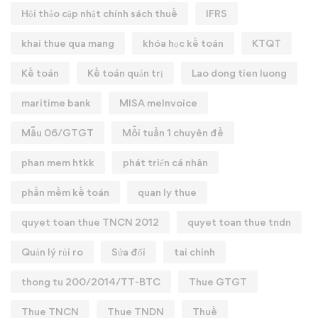
Hội thảo cập nhật chính sách thuế
IFRS
khai thue qua mang
khóa học kế toán
KTQT
Kế toán
Kế toán quản trị
Lao dong tien luong
maritime bank
MISA meInvoice
Mẫu 06/GTGT
Mỗi tuần 1 chuyên đề
phan mem htkk
phát triển cá nhân
phần mềm kế toán
quan ly thue
quyet toan thue TNCN 2012
quyet toan thue tndn
Quản lý rủi ro
Sửa đổi
tai chinh
thong tu 200/2014/TT-BTC
Thue GTGT
Thue TNCN
Thue TNDN
Thuế