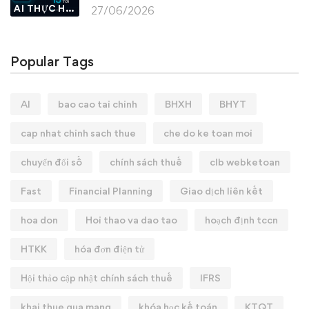
AI THỰC HÀNH
27/06/2026
Popular Tags
AI
bao cao tai chinh
BHXH
BHYT
cap nhat chinh sach thue
che do ke toan moi
chuyển đổi số
chính sách thuế
clb webketoan
Fast
Financial Planning
Giao dịch liên kết
hoa don
Hoi thao va dao tao
hoạch định tccn
HTKK
hóa đơn điện tử
Hội thảo cập nhật chính sách thuế
IFRS
khai thue qua mang
khóa học kế toán
KTQT