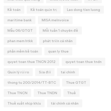
Kế toán
Kế toán quản trị
Lao dong tien luong
maritime bank
MISA meInvoice
Mẫu 06/GTGT
Mỗi tuần 1 chuyên đề
phan mem htkk
phát triển cá nhân
phần mềm kế toán
quan ly thue
quyet toan thue TNCN 2012
quyet toan thue tndn
Quản lý rủi ro
Sửa đổi
tai chinh
thong tu 200/2014/TT-BTC
Thue GTGT
Thue TNCN
Thue TNDN
Thuế
Thuế xuất nhập khẩu
tài chính cá nhân