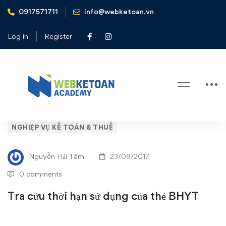
0917571711
info@webketoan.vn
Home
Nghiệp vụ Kế toán & Thuế
Tra cứu thời hạn sử dụng của thẻ BHYT
Log in
Register
Blog
Tra
NGHIỆP VỤ KẾ TOÁN & THUẾ
cứu
Nguyễn Hải Tâm
23/08/2017
thời
0 comments
hạn
Tra cứu thời hạn sử dụng của thẻ BHYT
sử