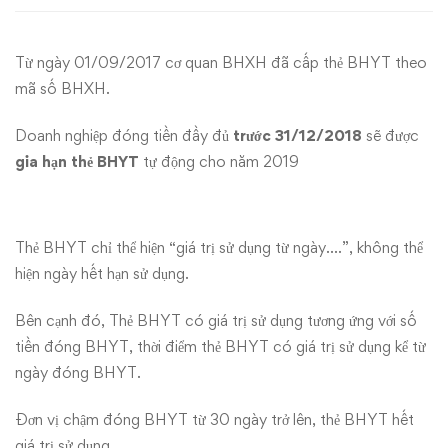
dụng
Từ ngày 01/09/2017 cơ quan BHXH đã cấp thẻ BHYT theo
của
mã số BHXH.
thẻ
Doanh nghiệp đóng tiền đầy đủ
trước 31/12/2018
sẽ được
BHYT
gia hạn thẻ BHYT
tự động cho năm 2019
Thẻ BHYT chỉ thể hiện “giá trị sử dụng từ ngày….”, không thể
hiện ngày hết hạn sử dụng.
Bên cạnh đó, Thẻ BHYT có giá trị sử dụng tương ứng với số
tiền đóng BHYT, thời điểm thẻ BHYT có giá trị sử dụng kể từ
ngày đóng BHYT.
Đơn vị chậm đóng BHYT từ 30 ngày trở lên, thẻ BHYT hết
giá trị sử dụng.