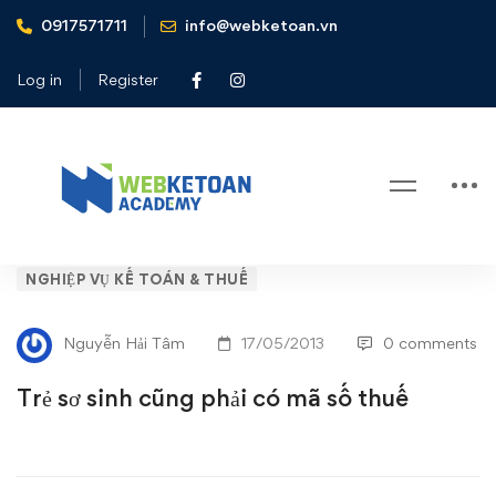
0917571711
info@webketoan.vn
Home
Nghiệp vụ Kế toán & Thuế
Trẻ sơ sinh cũng phải có mã số thuế
Log in
Register
Blog
Trẻ
NGHIỆP VỤ KẾ TOÁN & THUẾ
sơ
Nguyễn Hải Tâm
17/05/2013
0 comments
sinh
Trẻ sơ sinh cũng phải có mã số thuế
cũng
phải