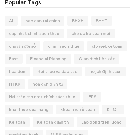
Popular Tags
AI
bao cao tai chinh
BHXH
BHYT
cap nhat chinh sach thue
che do ke toan moi
chuyển đổi số
chính sách thuế
clb webketoan
Fast
Financial Planning
Giao dịch liên kết
hoa don
Hoi thao va dao tao
hoạch định tccn
HTKK
hóa đơn điện tử
Hội thảo cập nhật chính sách thuế
IFRS
khai thue qua mang
khóa học kế toán
KTQT
Kế toán
Kế toán quản trị
Lao dong tien luong
maritime bank
MISA meInvoice