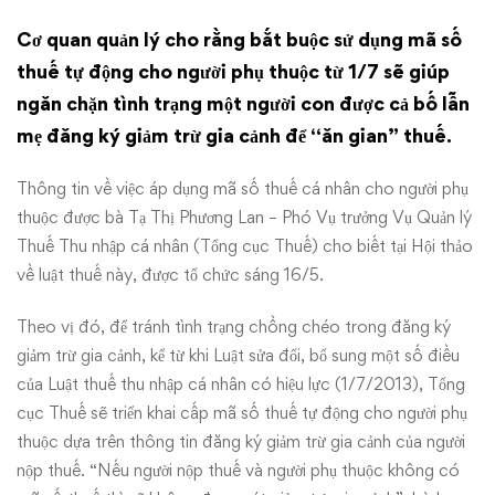
có
Cơ quan quản lý cho rằng bắt buộc sử dụng mã số
thuế tự động cho người phụ thuộc từ 1/7 sẽ giúp
mã
ngăn chặn tình trạng một người con được cả bố lẫn
số
mẹ đăng ký giảm trừ gia cảnh để “ăn gian” thuế.
thuế
Thông tin về việc áp dụng mã số thuế cá nhân cho người phụ
thuộc được bà Tạ Thị Phương Lan – Phó Vụ trưởng Vụ Quản lý
Thuế Thu nhập cá nhân (Tổng cục Thuế) cho biết tại Hội thảo
về luật thuế này, được tổ chức sáng 16/5.
Theo vị đó, để tránh tình trạng chồng chéo trong đăng ký
giảm trừ gia cảnh, kể từ khi Luật sửa đổi, bổ sung một số điều
của Luật thuế thu nhập cá nhân có hiệu lực (1/7/2013), Tổng
cục Thuế sẽ triển khai cấp mã số thuế tự động cho người phụ
thuộc dựa trên thông tin đăng ký giảm trừ gia cảnh của người
nộp thuế. “Nếu người nộp thuế và người phụ thuộc không có