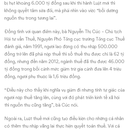
bị hụt khoảng 6.000 tỷ đồng sau khi thi hành Luật mới thì
không quyết tâm sửa đổi, mà phải nhìn vào việc “bồi dưỡng
nguồn thu trong tương lai”.
Đồng tình với quan điểm này, bà Nguyễn Thị Cúc – Chủ tịch
Hội tư vấn Thuế, Nguyên Phó Tổng cục trưởng Tổng cục Thuế
đánh giá, năm 1991, người lao động có thu nhập 500.000
đồng trở lên đã phải nộp thuế thì số thuế thu được chỉ là 62 tỷ
đồng, nhưng đến năm 2012, ngành thuế đã thu được 46.000
tỷ đồng trong bối cảnh mức giảm trừ gia cảnh đưa lên 4 triệu
đồng, người phụ thuộc là 1,6 triệu đồng.
“Điều này cho thấy khi nghĩa vụ giảm đi nhưng tính tự giác của
người nộp thuế tăng lên, cùng với đó phát triển kinh tế xã hội
thì nguồn thu cũng tăng”, bà Cúc nói.
Ngoài ra, Luật thuế mới cũng tạo điều kiện cho những cá nhân
có thêm thu nhập vãng lai thực hiện quyết toán thuế. Với cá