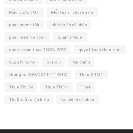
Mẫu 06/GTGT
Mỗi tuần 1 chuyên đề
phan mem htkk
phát triển cá nhân
phần mềm kế toán
quan ly thue
quyet toan thue TNCN 2012
quyet toan thue tndn
Quản lý rủi ro
Sửa đổi
tai chinh
thong tu 200/2014/TT-BTC
Thue GTGT
Thue TNCN
Thue TNDN
Thuế
Thuế xuất nhập khẩu
tài chính cá nhân