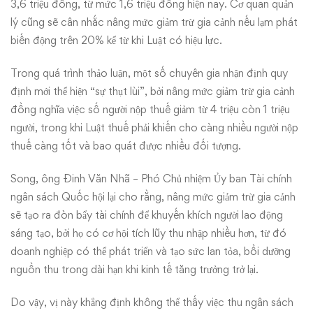
3,6 triệu đồng, từ mức 1,6 triệu đồng hiện nay. Cơ quan quản
lý cũng sẽ cân nhắc nâng mức giảm trừ gia cảnh nếu lạm phát
biến động trên 20% kể từ khi Luật có hiệu lực.
Trong quá trình thảo luận, một số chuyên gia nhận định quy
định mới thể hiện “sự thụt lùi”, bởi nâng mức giảm trừ gia cảnh
đồng nghĩa việc số người nộp thuế giảm từ 4 triệu còn 1 triệu
người, trong khi Luật thuế phải khiến cho càng nhiều người nộp
thuế càng tốt và bao quát được nhiều đối tượng.
Song, ông Đinh Văn Nhã – Phó Chủ nhiệm Ủy ban Tài chính
ngân sách Quốc hội lại cho rằng, nâng mức giảm trừ gia cảnh
sẽ tạo ra đòn bẩy tài chính để khuyến khích người lao động
sáng tạo, bởi họ có cơ hội tích lũy thu nhập nhiều hơn, từ đó
doanh nghiệp có thể phát triển và tạo sức lan tỏa, bồi dưỡng
nguồn thu trong dài hạn khi kinh tế tăng trưởng trở lại.
Do vậy, vị này khẳng định không thể thấy việc thu ngân sách