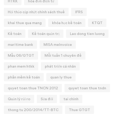
HTKK
hóa đơn điện tử
Hội thảo cập nhật chính sách thuế
IFRS
khai thue qua mang
khóa học kế toán
KTQT
Kế toán
Kế toán quản trị
Lao dong tien luong
maritime bank
MISA meInvoice
Mẫu 06/GTGT
Mỗi tuần 1 chuyên đề
phan mem htkk
phát triển cá nhân
phần mềm kế toán
quan ly thue
quyet toan thue TNCN 2012
quyet toan thue tndn
Quản lý rủi ro
Sửa đổi
tai chinh
thong tu 200/2014/TT-BTC
Thue GTGT