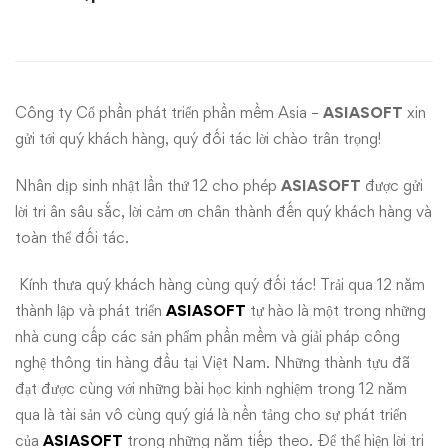
“Asiasoft
khuyến
mãi
Công ty Cổ phần phát triển phần mềm Asia –
ASIASOFT
xin
nhân
gửi tới quý khách hàng, quý đối tác lời chào trân trọng!
dịp
Nhân dịp sinh nhật lần thứ 12 cho phép
ASIASOFT
được gửi
lời tri ân sâu sắc, lời cảm ơn chân thành đến quý khách hàng và
sinh
toàn thể đối tác.
nhât
Kính thưa quý khách hàng cùng quý đối tác! Trải qua 12 năm
lần
thành lập và phát triển
ASIASOFT
tự hào là một trong những
nhà cung cấp các sản phẩm phần mềm và giải pháp công
thứ
nghệ thông tin hàng đầu tại Việt Nam. Những thành tựu đã
đạt được cùng với những bài học kinh nghiệm trong 12 năm
12”
qua là tài sản vô cùng quý giá là nền tảng cho sự phát triển
của
ASIASOFT
trong những năm tiếp theo. Để thể hiện lời tri