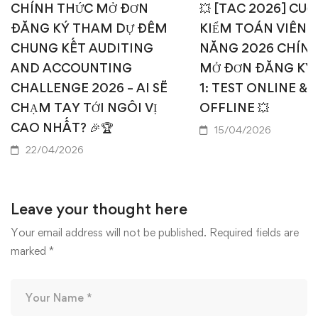
CHÍNH THỨC MỞ ĐƠN
💥 [TAC 2026] CUỘ
ĐĂNG KÝ THAM DỰ ĐÊM
KIỂM TOÁN VIÊN T
CHUNG KẾT AUDITING
NĂNG 2026 CHÍN
AND ACCOUNTING
MỞ ĐƠN ĐĂNG KÝ
CHALLENGE 2026 – AI SẼ
1: TEST ONLINE & 
CHẠM TAY TỚI NGÔI VỊ
OFFLINE 💥
CAO NHẤT? 🎉🏆
15/04/2026
22/04/2026
Leave your thought here
Your email address will not be published.
Required fields are
marked
*