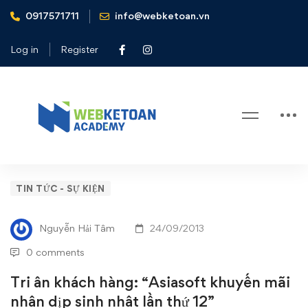
0917571711
info@webketoan.vn
Home
Tin tức - Sự kiện
Tri ân khách hàng: "Asiasoft khuyến mãi nhân dịp sinh nhât
Log in
Register
lần thứ 12"
Blog
Tri
TIN TỨC - SỰ KIỆN
ân
Nguyễn Hải Tâm
24/09/2013
khách
0 comments
hàng:
Tri ân khách hàng: “Asiasoft khuyến mãi
nhân dịp sinh nhât lần thứ 12”