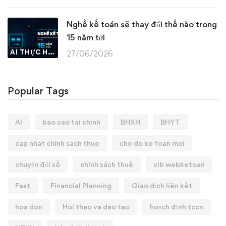
Nghề kế toán sẽ thay đổi thế nào trong
15 năm tới
AI THỰC HÀNH
27/06/2026
Popular Tags
AI
bao cao tai chinh
BHXH
BHYT
cap nhat chinh sach thue
che do ke toan moi
chuyển đổi số
chính sách thuế
clb webketoan
Fast
Financial Planning
Giao dịch liên kết
hoa don
Hoi thao va dao tao
hoạch định tccn