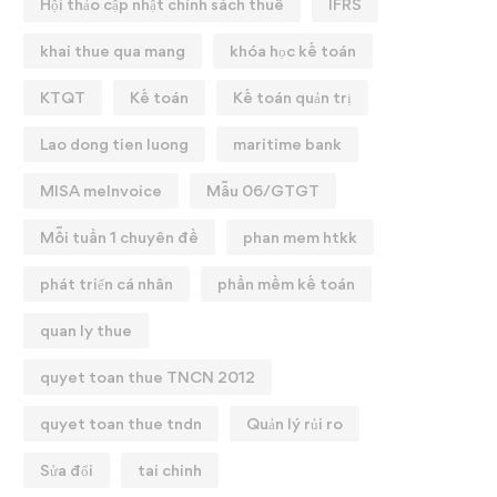
Hội thảo cập nhật chính sách thuế
IFRS
khai thue qua mang
khóa học kế toán
KTQT
Kế toán
Kế toán quản trị
Lao dong tien luong
maritime bank
MISA meInvoice
Mẫu 06/GTGT
Mỗi tuần 1 chuyên đề
phan mem htkk
phát triển cá nhân
phần mềm kế toán
quan ly thue
quyet toan thue TNCN 2012
quyet toan thue tndn
Quản lý rủi ro
Sửa đổi
tai chinh