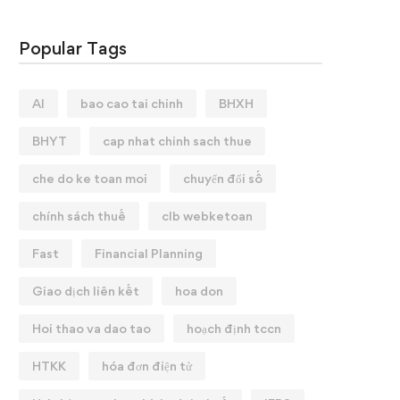
Popular Tags
AI
bao cao tai chinh
BHXH
BHYT
cap nhat chinh sach thue
che do ke toan moi
chuyển đổi số
chính sách thuế
clb webketoan
Fast
Financial Planning
Giao dịch liên kết
hoa don
Hoi thao va dao tao
hoạch định tccn
HTKK
hóa đơn điện tử