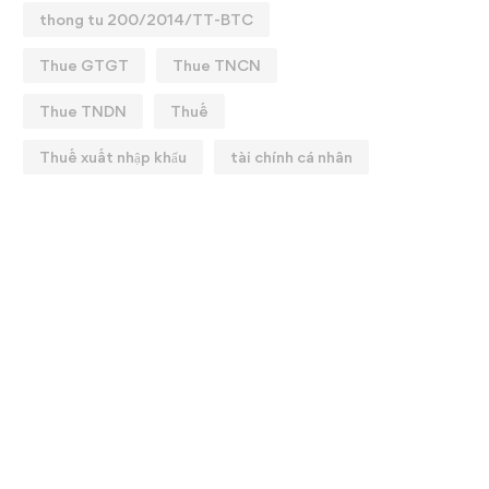
thong tu 200/2014/TT-BTC
Thue GTGT
Thue TNCN
Thue TNDN
Thuế
Thuế xuất nhập khẩu
tài chính cá nhân
KHÓA HỌC: QUYẾT TOÁN
💼 CHIÊU SINH KHAI
HUẾ 2025
GIẢNG KHOÁ HỌC: T
CHUYÊN SÂU ✨
25/02/2026
12/01/2026