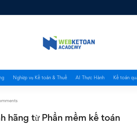
hãng từ Phần mềm kế toán Accura!
Blog
ng
Nghiệp vụ Kế toán & Thuế
AI Thực Hành
Kế toán quả
omments
ính hãng từ Phần mềm kế toán