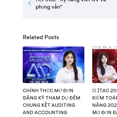
phỏng vấn”
Related Posts
CHÍNH THỨC MỞ ĐƠN
💥 [TAC 2
ĐĂNG KÝ THAM DỰ ĐÊM
KIỂM TOÁN
CHUNG KẾT AUDITING
NĂNG 202
AND ACCOUNTING
MỞ ĐƠN Đ