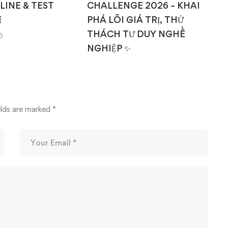
NLINE & TEST
CHALLENGE 2026 – KHAI

PHÁ LÕI GIÁ TRỊ, THỬ
THÁCH TƯ DUY NGHỀ
6
NGHIỆP ✨
14/03/2026
elds are marked
*