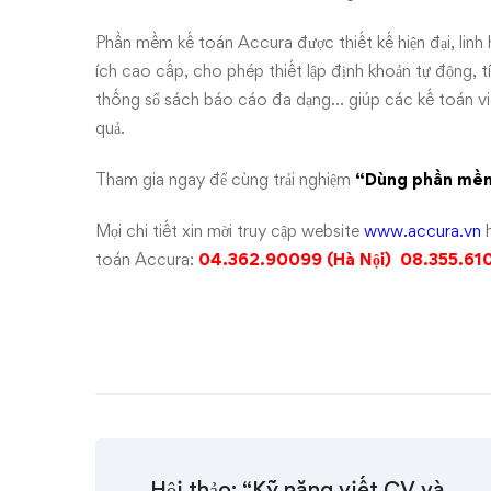
Phần mềm kế toán Accura được thiết kế hiện đại, linh h
ích cao cấp, cho phép thiết lập định khoản tự động, 
thống sổ sách báo cáo đa dạng… giúp các kế toán vi
quả.
Tham gia ngay để cùng trải nghiệm
“Dùng phần mềm 
Mọi chi tiết xin mời truy cập website
www.accura.vn
h
toán Accura:
04.362.90099 (Hà Nội) 08.355.61
Hội thảo: “Kỹ năng viết CV và