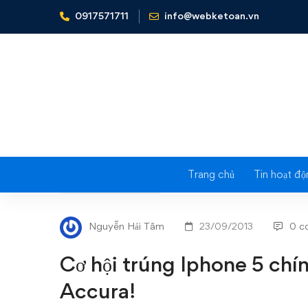
0917571711
info@webketoan.vn
Home
Tin tức - Sự kiện
Cơ hội trúng Iphone 5 chính 
Trang chủ
Tin hoạt độ
Cơ
TIN TỨC - SỰ KIỆN
hội
Nguyễn Hải Tâm
23/09/2013
0 c
trúng
Cơ hội trúng Iphone 5 ch
Iphone
Accura!