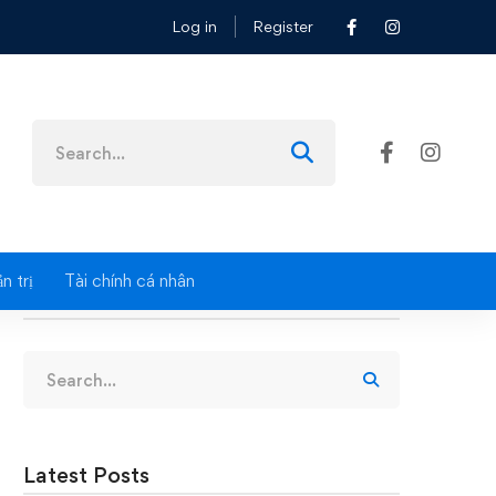
Log in
Register
Search
for:
n trị
Tài chính cá nhân
Search
Search
for:
Latest Posts