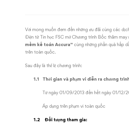
5
chính
hãng
Với mong muốn đem đến những ưu đãi cùng các dịch
từ
Điện tử Tin học FSC mở Chương trình Bốc thăm may m
mềm kế toán Accura”
cùng những phần quà hấp dẫ
Phần
trên toàn quốc.
mềm
Sau đây là thể lệ chương trình:
kế
1.1
Thời gian và phạm vi diễn ra chương trìn
toán
Từ ngày 01/09/2013 đến hết ngày 01/12/2
Accura!
Áp dụng trên phạm vi toàn quốc
1.2
Đối tượng tham gia: