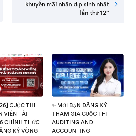
khuyến mãi nhân dịp sinh nhât
lần thứ 12”
026] CUỘC THI
✨ MỜI BẠN ĐĂNG KÝ
 VIÊN TÀI
THAM GIA CUỘC THI
T
6 CHÍNH THỨC
AUDITING AND
ĂNG KÝ VÒNG
ACCOUNTING