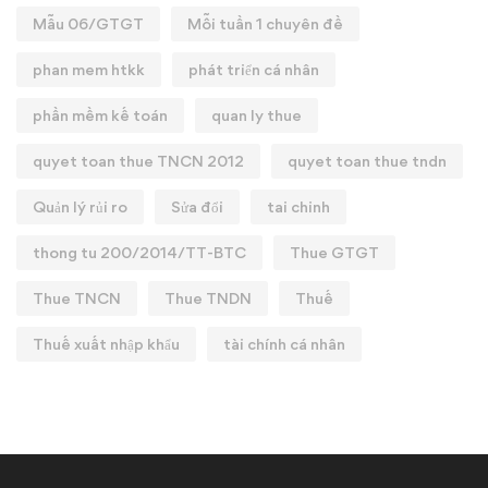
Mẫu 06/GTGT
Mỗi tuần 1 chuyên đề
phan mem htkk
phát triển cá nhân
phần mềm kế toán
quan ly thue
quyet toan thue TNCN 2012
quyet toan thue tndn
Quản lý rủi ro
Sửa đổi
tai chinh
thong tu 200/2014/TT-BTC
Thue GTGT
Thue TNCN
Thue TNDN
Thuế
Thuế xuất nhập khẩu
tài chính cá nhân