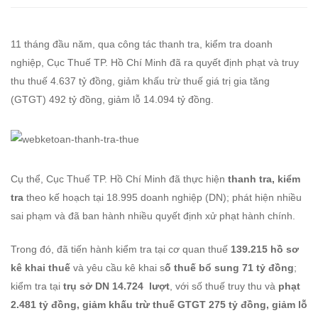
đồng
11 tháng đầu năm, qua công tác thanh tra, kiểm tra doanh
qua
nghiệp, Cục Thuế TP. Hồ Chí Minh đã ra quyết định phạt và truy
thanh
thu thuế 4.637 tỷ đồng, giảm khấu trừ thuế giá trị gia tăng
(GTGT) 492 tỷ đồng, giảm lỗ 14.094 tỷ đồng.
tra,
kiểm
tra
Cụ thể, Cục Thuế TP. Hồ Chí Minh đã thực hiện
thanh tra, kiểm
tra
theo kế hoạch tại 18.995 doanh nghiệp (DN); phát hiện nhiều
thuế
sai phạm và đã ban hành nhiều quyết định xử phạt hành chính.
Trong đó, đã tiến hành kiểm tra tại cơ quan thuế
139.215
hồ sơ
kê khai thuế
và yêu cầu kê khai s
ố thuế bổ sung 71 tỷ đồng
;
kiểm tra tại
trụ sở DN 14.724 lượt
, với số thuế truy thu và
phạt
2.481 tỷ đồng, giảm khấu trừ thuế GTGT 275 tỷ đồng, giảm lỗ