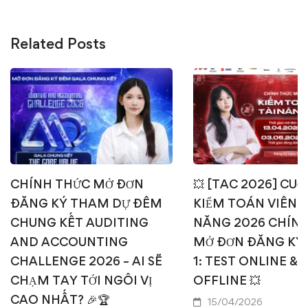
Related Posts
CHÍNH THỨC MỞ ĐƠN
💥 [TAC 2026] CUỘ
ĐĂNG KÝ THAM DỰ ĐÊM
KIỂM TOÁN VIÊN T
CHUNG KẾT AUDITING
NĂNG 2026 CHÍN
AND ACCOUNTING
MỞ ĐƠN ĐĂNG KÝ
CHALLENGE 2026 – AI SẼ
1: TEST ONLINE & 
CHẠM TAY TỚI NGÔI VỊ
OFFLINE 💥
CAO NHẤT? 🎉🏆
15/04/2026