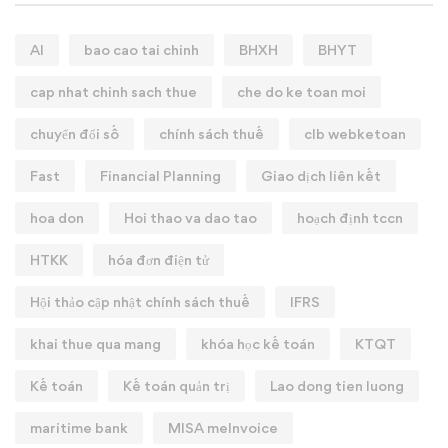
AI
bao cao tai chinh
BHXH
BHYT
cap nhat chinh sach thue
che do ke toan moi
chuyển đổi số
chính sách thuế
clb webketoan
Fast
Financial Planning
Giao dịch liên kết
hoa don
Hoi thao va dao tao
hoạch định tccn
HTKK
hóa đơn điện tử
Hội thảo cập nhật chính sách thuế
IFRS
khai thue qua mang
khóa học kế toán
KTQT
Kế toán
Kế toán quản trị
Lao dong tien luong
maritime bank
MISA meInvoice