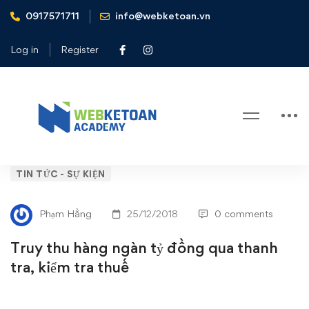
0917571711
info@webketoan.vn
Home
Tin tức - Sự kiện
Truy thu hàng ngàn tỷ đồng qua thanh tra, kiểm tra thuế
Log in
Register
Blog
Truy
TIN TỨC - SỰ KIỆN
thu
Phạm Hằng
25/12/2018
0 comments
hàng
Truy thu hàng ngàn tỷ đồng qua thanh
ngàn
tra, kiểm tra thuế
tỷ