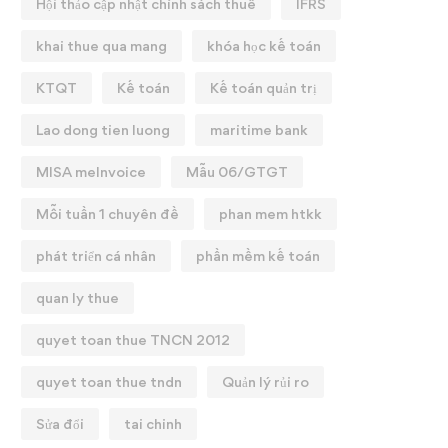
Hội thảo cập nhật chính sách thuế
IFRS
khai thue qua mang
khóa học kế toán
KTQT
Kế toán
Kế toán quản trị
Lao dong tien luong
maritime bank
MISA meInvoice
Mẫu 06/GTGT
Mỗi tuần 1 chuyên đề
phan mem htkk
phát triển cá nhân
phần mềm kế toán
quan ly thue
9 ĐIỂM MỚI THUẾ GTGT
Nội dung mới về các ch
quyet toan thue TNCN 2012
1/07/2025
bảo hiểm xã hội có hiệu l
quyet toan thue tndn
Quản lý rủi ro
01/07/2025
25/07/2025
07/07/2025
Sửa đổi
tai chinh