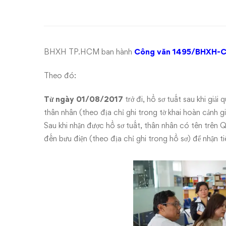
tuất
được
trả
BHXH TP.HCM ban hành
Công văn 1495/BHXH-
trực
Theo đó:
tiếp
Từ ngày 01/08/2017
trở đi, hồ sơ tuất sau khi giả
cho
thân nhân (theo địa chỉ ghi trong tờ khai hoàn cảnh g
Sau khi nhận được hồ sơ tuất, thân nhân có tên trê
thân
đến bưu điện (theo địa chỉ ghi trong hồ sơ) để nhận ti
nhân
thông
qua