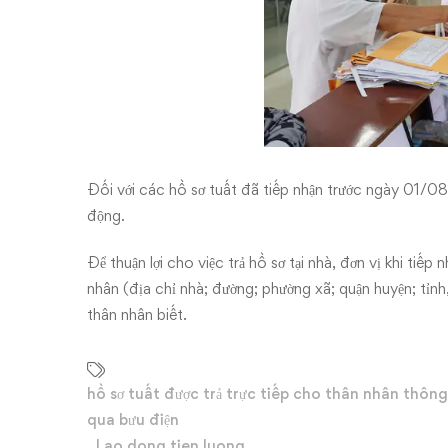
bưu
điện
Đối với các hồ sơ tuất đã tiếp nhận trước ngày 01/
động.
Để thuận lợi cho việc trả hồ sơ tại nhà, đơn vị khi tiếp
nhân (địa chỉ nhà; đường; phường xã; quận huyện; tỉnh,
thân nhân biết.
hồ sơ tuất được trả trực tiếp cho thân nhân thông
qua bưu điện
,
Lao dong tien luong