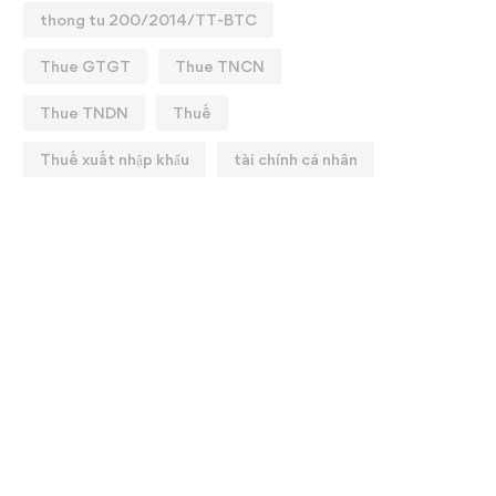
thong tu 200/2014/TT-BTC
Thue GTGT
Thue TNCN
Thue TNDN
Thuế
Thuế xuất nhập khẩu
tài chính cá nhân