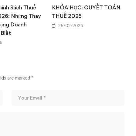
hính Sách Thuế
KHÓA HỌC: QUYẾT TOÁN
026: Những Thay
THUẾ 2025
rọng Doanh
25/02/2026
 Biết
6
elds are marked
*