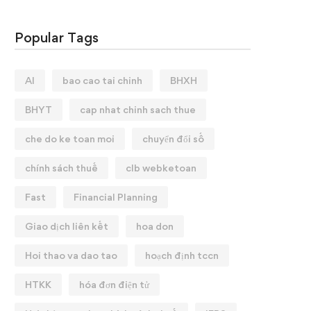
Popular Tags
AI
bao cao tai chinh
BHXH
BHYT
cap nhat chinh sach thue
che do ke toan moi
chuyển đổi số
chính sách thuế
clb webketoan
Fast
Financial Planning
Giao dịch liên kết
hoa don
Hoi thao va dao tao
hoạch định tccn
HTKK
hóa đơn điện tử