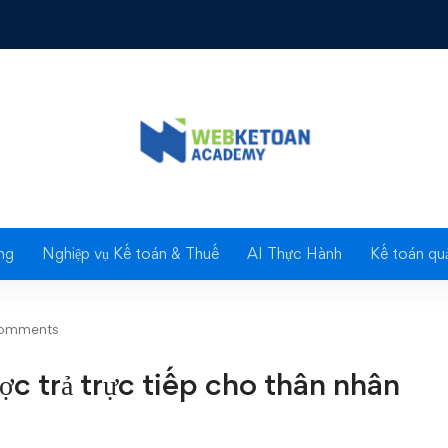
uất được trả trực tiếp cho thân nhân thông qua bưu điện
Blog
ng
Nghiệp vụ Kế toán & Thuế
AI Thực Hành
Kế toán quả
omments
c trả trực tiếp cho thân nhân