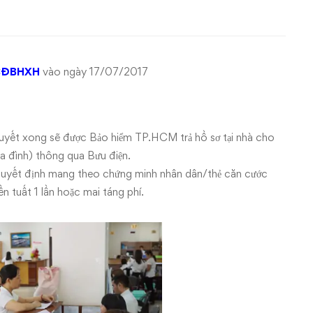
CĐBHXH
vào ngày 17/07/2017
i quyết xong sẽ được Bảo hiểm TP.HCM trả hồ sơ tại nhà cho
ia đình) thông qua Bưu điện.
n Quyết định mang theo chứng minh nhân dân/thẻ căn cước
ền tuất 1 lần hoặc mai táng phí.