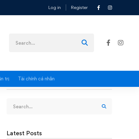
Log in
Register
Search
for:
n trị
Tài chính cá nhân
Search
Search
for:
Latest Posts