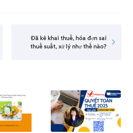
Đã kê khai thuế, hóa đơn sai
thuế suất, xử lý như thế nào?
0
0