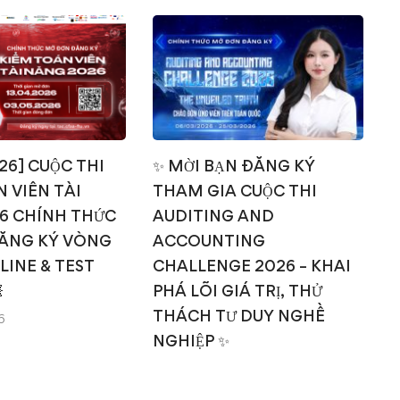
026] CUỘC THI
✨ MỜI BẠN ĐĂNG KÝ
 VIÊN TÀI
THAM GIA CUỘC THI
T
6 CHÍNH THỨC
AUDITING AND
ĂNG KÝ VÒNG
ACCOUNTING
NLINE & TEST
CHALLENGE 2026 – KHAI

PHÁ LÕI GIÁ TRỊ, THỬ
THÁCH TƯ DUY NGHỀ
6
NGHIỆP ✨
14/03/2026