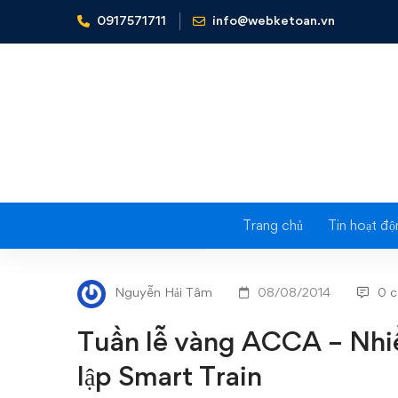
0917571711
info@webketoan.vn
Home
Tin tức - Sự kiện
Tuần lễ vàng ACCA - Nhiều ưu
Trang chủ
Tin hoạt độ
Tuần
TIN TỨC - SỰ KIỆN
lễ
Nguyễn Hải Tâm
08/08/2014
0 
vàng
Tuần lễ vàng ACCA – Nhi
ACCA
lập Smart Train