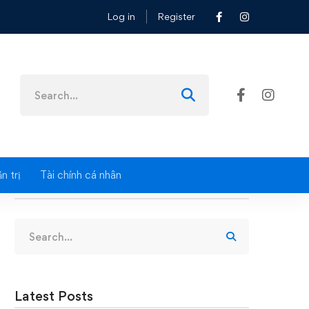
Log in
Register
Search
for:
n trị
Tài chính cá nhân
Search
Search
for:
Latest Posts