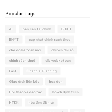
Popular Tags
AI
bao cao tai chinh
BHXH
BHYT
cap nhat chinh sach thue
che do ke toan moi
chuyển đổi số
chính sách thuế
clb webketoan
Fast
Financial Planning
Giao dịch liên kết
hoa don
Hoi thao va dao tao
hoạch định tccn
HTKK
hóa đơn điện tử