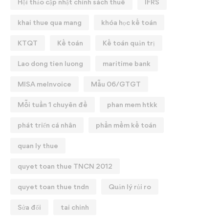
Hội thảo cập nhật chính sách thuế
IFRS
khai thue qua mang
khóa học kế toán
KTQT
Kế toán
Kế toán quản trị
Lao dong tien luong
maritime bank
MISA meInvoice
Mẫu 06/GTGT
Mỗi tuần 1 chuyên đề
phan mem htkk
phát triển cá nhân
phần mềm kế toán
quan ly thue
quyet toan thue TNCN 2012
quyet toan thue tndn
Quản lý rủi ro
Sửa đổi
tai chinh