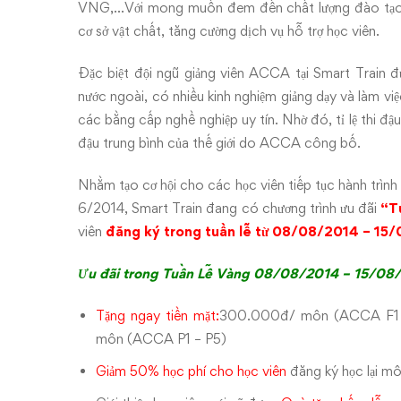
Train
VNG,…Với mong muốn đem đến chất lượng đào tạo t
cơ sở vật chất, tăng cường dịch vụ hỗ trợ học viên.
Đặc biệt đội ngũ giảng viên ACCA tại Smart Train đ
nước ngoài, có nhiều kinh nghiệm giảng dạy và làm vi
các bằng cấp nghề nghiệp uy tín. Nhờ đó, tỉ lệ thi đ
đậu trung bình của thế giới do ACCA công bố.
Nhằm tạo cơ hội cho các học viên tiếp tục hành trình
6/2014, Smart Train đang có chương trình ưu đãi
“T
viên
đăng ký trong tuần lễ từ 08/08/2014 – 15
Ưu đãi trong Tuần Lễ Vàng 08/08/2014 – 15/08
Tặng ngay tiền mặt:
300.000đ/ môn (ACCA F1 
môn (ACCA P1 – P5)
Giảm 50% học phí
cho học viên
đăng ký học lại m