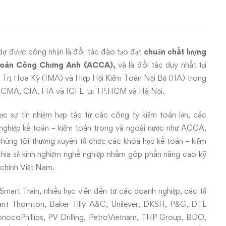
 dự được công nhận là đối tác đào tạo đạt
chuẩn chất lượng
ế Toán Công Chứng Anh (ACCA),
và là
đối tác
duy nhất tại
Trị Hoa Kỳ (IMA) và Hiệp Hội Kiểm Toán Nội Bộ (IIA) trong
, CMA, CIA, FIA và ICFE tại TP.HCM và Hà Nội.
ợc sự tín nhiệm hợp tác từ các công ty kiểm toán lớn, các
ề nghiệp kế toán – kiểm toán trong và ngoài nước như ACCA,
úng tôi thường xuyên tổ chức các khóa học kế toán – kiểm
à chia sẻ kinh nghiệm nghề nghiệp nhằm góp phần nâng cao kỹ
 chính Việt Nam.
mart Train, nhiều học viên đến từ các doanh nghiệp, các tổ
nt Thornton, Baker Tilly A&C, Unilever, DKSH, P&G, DTL
ocoPhillips, PV Drilling, PetroVietnam, THP Group, BDO,