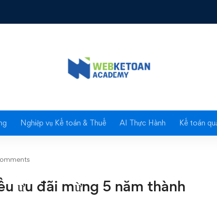
 đãi mừng 5 năm thành lập Smart Train
Blog
ng
Nghiệp vụ Kế toán & Thuế
AI Thực Hành
Kế toán quả
comments
ều ưu đãi mừng 5 năm thành