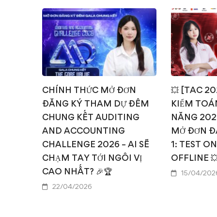
CHÍNH THỨC MỞ ĐƠN
💥 [TAC 2
ĐĂNG KÝ THAM DỰ ĐÊM
KIỂM TOÁN
CHUNG KẾT AUDITING
NĂNG 202
AND ACCOUNTING
MỞ ĐƠN Đ
CHALLENGE 2026 – AI SẼ
1: TEST O
CHẠM TAY TỚI NGÔI VỊ
OFFLINE 
CAO NHẤT? 🎉🏆
15/04/202
22/04/2026