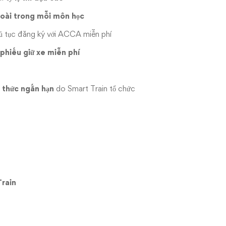
goài trong mỗi môn học
thủ tục đăng ký với ACCA miễn phí
phiếu giữ xe miễn phí
 thức ngắn hạn
do Smart Train tổ chức
Train