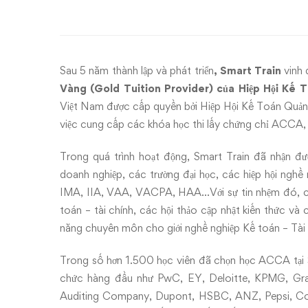
–
Nhiều
ưu
Sau 5 năm thành lập và phát triển
,
Smart Train
vinh
đãi
Vàng
(Gold Tuition Provider) của Hiệp Hội K
Việt Nam được cấp quyền bởi Hiệp Hội Kế Toán Quản 
mừng
việc cung cấp các khóa học thi lấy chứng chỉ ACCA
5
Trong quá trình hoạt động, Smart Train đã nhận đư
doanh nghiệp, các trường đại học, các hiệp hội ngh
năm
IMA, IIA, VAA, VACPA, HAA…Với sự tin nhệm đó, ch
thành
toán – tài chính, các hội thảo cập nhật kiến thức v
năng chuyên môn cho giới nghề nghiệp Kế toán – Tài
lập
Trong số hơn 1.500 học viên đã chọn học ACCA tại S
Smart
chức hàng đầu như PwC, EY, Deloitte, KPMG, Gra
Auditing Company, Dupont, HSBC, ANZ, Pepsi, Con