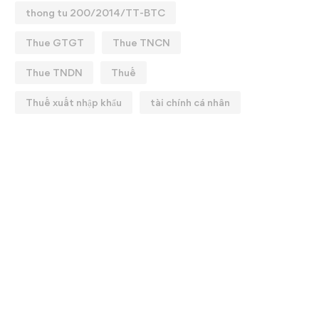
thong tu 200/2014/TT-BTC
Thue GTGT
Thue TNCN
Thue TNDN
Thuế
Thuế xuất nhập khẩu
tài chính cá nhân