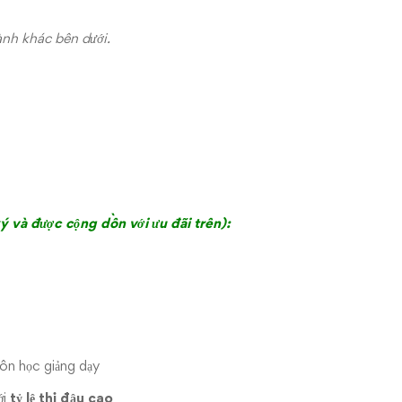
ành khác bên dưới.
 và được cộng dồn với ưu đãi trên):
môn học giảng dạy
ới
tỷ lệ thi đậu cao