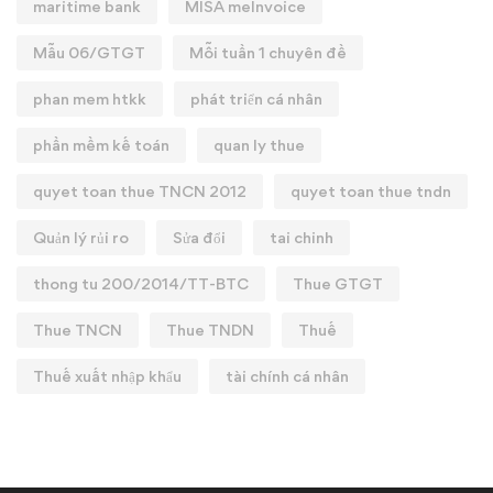
maritime bank
MISA meInvoice
Mẫu 06/GTGT
Mỗi tuần 1 chuyên đề
phan mem htkk
phát triển cá nhân
phần mềm kế toán
quan ly thue
quyet toan thue TNCN 2012
quyet toan thue tndn
Quản lý rủi ro
Sửa đổi
tai chinh
thong tu 200/2014/TT-BTC
Thue GTGT
Thue TNCN
Thue TNDN
Thuế
Thuế xuất nhập khẩu
tài chính cá nhân