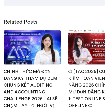
Related Posts
CHÍNH THỨC MỞ ĐƠN
💥 [TAC 2026] CUỘ
ĐĂNG KÝ THAM DỰ ĐÊM
KIỂM TOÁN VIÊN T
CHUNG KẾT AUDITING
NĂNG 2026 CHÍN
AND ACCOUNTING
MỞ ĐƠN ĐĂNG KÝ
CHALLENGE 2026 – AI SẼ
1: TEST ONLINE & 
CHẠM TAY TỚI NGÔI VỊ
OFFLINE 💥