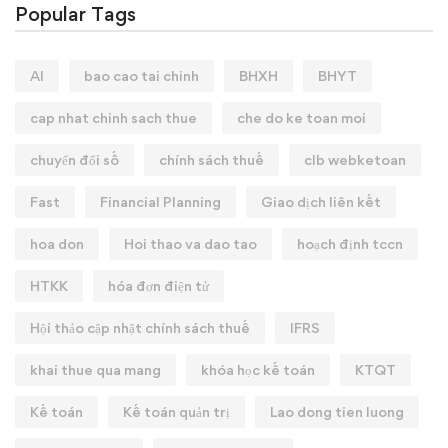
Popular Tags
AI
bao cao tai chinh
BHXH
BHYT
cap nhat chinh sach thue
che do ke toan moi
chuyển đổi số
chính sách thuế
clb webketoan
Fast
Financial Planning
Giao dịch liên kết
hoa don
Hoi thao va dao tao
hoạch định tccn
HTKK
hóa đơn điện tử
Hội thảo cập nhật chính sách thuế
IFRS
khai thue qua mang
khóa học kế toán
KTQT
Kế toán
Kế toán quản trị
Lao dong tien luong