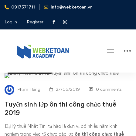
0917571711
info@webketoan.vn
Home
Tin tức - Sự kiện
Tuyển sinh lớp ôn thi công chức thuế 2019
Log in
Register
Blog
TIN TỨC - SỰ KIỆN
Tuyển
sinh
Phạm Hằng
27/06/2019
0 comments
lớp
Tuyển sinh lớp ôn thi công chức thuế
2019
ôn
Đại lý thuế Nhất Tín tự hào là đơn vị có nhiều năm kinh
thi
nghiệm trong việc tổ chức các lớp
ôn thi công chức thuế