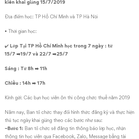
kiến khai giảng 15/7/2019
Địa điểm học: TP Hồ Chí Minh và TP Hà Nội
•
Thời gian học:
✔️
Lớp Tại TP Hồ Chí Minh học trong 7 ngày : từ
15/7
➡️
19/7 và 22/7
➡️
25/7
Sáng : Từ 8h
➡️
11h
Chiều : 14h
➡️
17h
Kính gửi: Các bạn học viên ôn thi công chức thuế năm 2019
Năm nay, Ban tổ chức thay đổi hình thức đăng ký và thực hiện
thủ tục ngày khai giảng theo các bước như sau:
−Bước 1:
Ban tổ chức sẽ đăng tin thông báo lớp học, nhận
thông tin học viên qua Facebook, Zalo, Message bằng tài