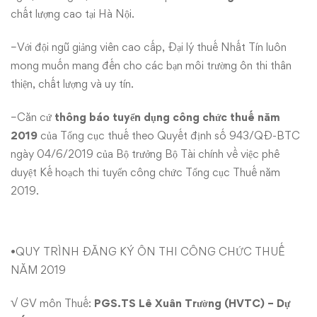
chất lượng cao tại Hà Nội.
công
chức
−Với đội ngũ giảng viên cao cấp, Đại lý thuế Nhất Tín luôn
mong muốn mang đến cho các bạn môi trường ôn thi thân
thuế
thiện, chất lượng và uy tín.
2019
−Căn cứ
thông báo tuyển dụng công chức thuế năm
2019
của Tổng cục thuế theo Quyết định số 943/QĐ-BTC
ngày 04/6/2019 của Bộ trưởng Bộ Tài chính về việc phê
duyệt Kế hoạch thi tuyển công chức Tổng cục Thuế năm
2019.
•QUY TRÌNH ĐĂNG KÝ ÔN THI CÔNG CHỨC THUẾ
NĂM 2019
√ GV môn Thuế:
PGS.TS Lê Xuân Trường (HVTC) – Dự