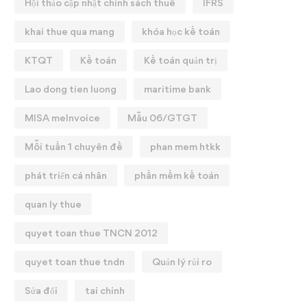
Hội thảo cập nhật chính sách thuế
IFRS
khai thue qua mang
khóa học kế toán
KTQT
Kế toán
Kế toán quản trị
Lao dong tien luong
maritime bank
MISA meInvoice
Mẫu 06/GTGT
Mỗi tuần 1 chuyên đề
phan mem htkk
phát triển cá nhân
phần mềm kế toán
quan ly thue
quyet toan thue TNCN 2012
quyet toan thue tndn
Quản lý rủi ro
Sửa đổi
tai chinh