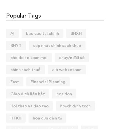
Popular Tags
AI
bao cao tai chinh
BHXH
BHYT
cap nhat chinh sach thue
che do ke toan moi
chuyển đổi số
chính sách thuế
clb webketoan
Fast
Financial Planning
Giao dịch liên kết
hoa don
Hoi thao va dao tao
hoạch định tccn
HTKK
hóa đơn điện tử