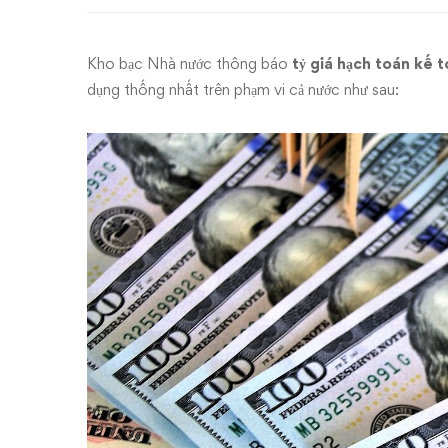
ngoại
tệ
Kho bạc Nhà nước thông báo
tỷ giá hạch toán kế 
tháng
dụng thống nhất trên phạm vi cả nước như sau:
7,
8/2020