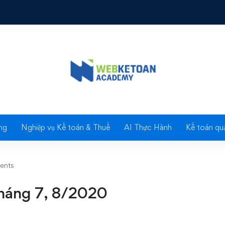
oại tệ tháng 7, 8/2020
Blog
ng
Nghiệp vụ Kế toán & Thuế
AI Thực Hành
Kế toán quả
ents
 tháng 7, 8/2020