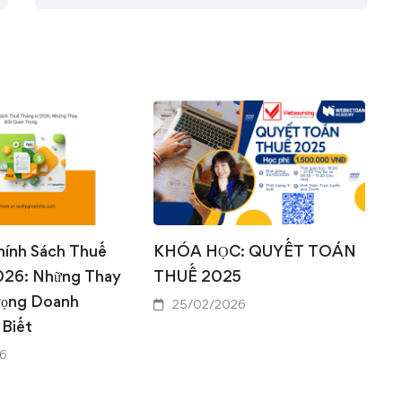
0
0
hính Sách Thuế
KHÓA HỌC: QUYẾT TOÁN
026: Những Thay
THUẾ 2025
rọng Doanh
25/02/2026
 Biết
6