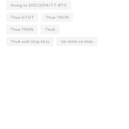
thong tu 200/2014/TT-BTC
Thue GTGT
Thue TNCN
Thue TNDN
Thuế
9 ĐIỂM MỚI THUẾ GTGT
Nội dung mới về các ch
Thuế xuất nhập khẩu
tài chính cá nhân
1/07/2025
bảo hiểm xã hội có hiệu l
01/07/2025
25/07/2025
07/07/2025