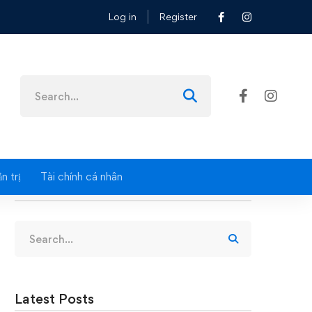
Log in
Register
Search
for:
n trị
Tài chính cá nhân
Search
Search
for:
Latest Posts