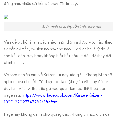
động nhỏ, nhiều cải tiến sẽ thay đổi tư duy.
Ảnh minh họa. Nguồn ảnh: Internet
Vấn đề ở chỗ là làm cách nào nhận diện ra được việc nào thực
sự cần cải tiến, cải tiến nó như thế nào … đó chính là lý do vì
sao kế toán loay hoay không biết bắt đầu từ đâu để thay đổi
chính mình.
Với việc nghiên cứu về Kaizen, từ nay tác giả – Khong Minh sẽ
nghiên cứu chi tiết, đó được coi là một dự án về thay đổi tư
duy làm việc, vì thế độc giả nào quan tâm có thể theo dõi
page sau:
https://www.facebook.com/Kaizen-Kaizen-
1390122027747282/?fref=nf
Page này không dành cho quảng cáo, không vì mục đích cá