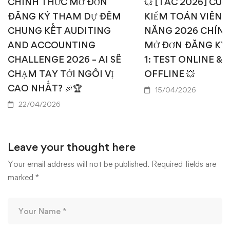
CHÍNH THỨC MỞ ĐƠN
💥 [TAC 2026] CUỘ
ĐĂNG KÝ THAM DỰ ĐÊM
KIỂM TOÁN VIÊN T
CHUNG KẾT AUDITING
NĂNG 2026 CHÍN
AND ACCOUNTING
MỞ ĐƠN ĐĂNG KÝ
CHALLENGE 2026 – AI SẼ
1: TEST ONLINE & 
CHẠM TAY TỚI NGÔI VỊ
OFFLINE 💥
CAO NHẤT? 🎉🏆
15/04/2026
22/04/2026
Leave your thought here
Your email address will not be published.
Required fields are
marked
*