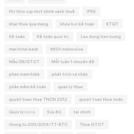
Hội thảo cập nhật chính sách thuế
IFRS
khai thue qua mang
khóa học kế toán
KTQT
Kế toán
Kế toán quản trị
Lao dong tien luong
maritime bank
MISA meInvoice
Mẫu 06/GTGT
Mỗi tuần 1 chuyên đề
phan mem htkk
phát triển cá nhân
phần mềm kế toán
quan ly thue
quyet toan thue TNCN 2012
quyet toan thue tndn
Quản lý rủi ro
Sửa đổi
tai chinh
thong tu 200/2014/TT-BTC
Thue GTGT