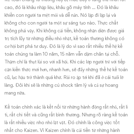
cao, đó là khâu nhập liệu, khâu gõ máy tính … Đó là khâu
khiến con người ta mệt mỏi và dễ nản. Nó lặp đi lặp lại và
không cho con người ta một sự sáng tạo nào. Thực chất
không phải vậy. Khi không cải tiến, không nhận diện được giá
trị tích lũy từ những điều nhỏ nhặt, kế toán thường không có
cơ hội bứt phá tư duy. Đó là lý do vì sao rất nhiều thế hệ kế
toán chúng ta làm 10 năm, 15 năm vẫn dậm chân tại chỗ.
Thậm chí là thụt lùi so với xã hội. Khi các lớp người trẻ với tiếp
cận kiến thức mới hơn, nhanh hơn, sẽ đẩy những thế hệ kế toán
cũ, lạc hậu trở thành quá khứ. Rủi ro ập tới khi đã ở cái tuổi lỡ
làng. Đôi khi sẽ là những cú shock tâm lý và cả sự hoang
mang nữa.
Kế toán chính xác là kết nối từ những hành động rất nhỏ, rất li
ti, rất chi tiết và cũng rất bình thường. Nhưng rõ ràng kế toán
là rất nhiều việc nho nhỏ lặt vặt. Đó chính là công việc tốt
nhất cho Kaizen. Vì Kaizen chính là cải tiến từ những hành