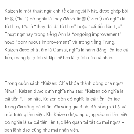
toán
Kaizen là một thuật ngữ kinh tế của người Nhật, được ghép bởi
từ 改 (“kai”) có nghĩa là thay đổi và từ 善 (“zen”) có nghĩa là
tốt hơn, tức là “thay đổi để tốt hơn” hoặc “cải tiến liên tục”.
Thuật ngữ này trong tiếng Anh là “ongoing improvement”
hoặc “continuous improvement” và trong tiếng Trung,
Kaizen được phát âm là Gansai, nghĩa là hành động liên tục cải
tiến, mang lại lợi ích vì tập thể hơn là lợi ích của cá nhân.
Trong cuốn sách “Kaizen: Chìa khóa thành công của người
Nhật”. Kaizen được định nghĩa như sau: “Kaizen có nghĩa là
cải tiến “. Hơn nữa, Kaizen còn có nghĩa là cải tiến liên tục
trong đời sống cá nhân, đời sống gia đình, đời sống xã hội và
môi trường làm việc. Khi Kaizen được áp dụng vào nơi làm việc
có nghĩa là sự cải tiến liên tục liên quan tới tất cả mọi người –
ban lãnh đạo cũng như mọi nhân viên.