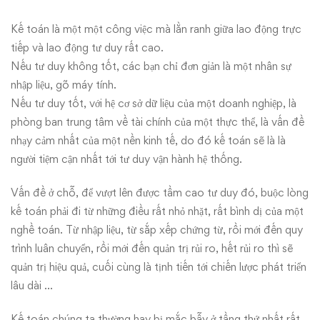
Kế toán là một một công việc mà lằn ranh giữa lao động trực
tiếp và lao động tư duy rất cao.
Nếu tư duy không tốt, các bạn chỉ đơn giản là một nhân sự
nhập liệu, gõ máy tính.
Nếu tư duy tốt, với hệ cơ sở dữ liệu của một doanh nghiệp, là
phòng ban trung tâm về tài chính của một thực thể, là vấn đề
nhạy cảm nhất của một nền kinh tế, do đó kế toán sẽ là là
người tiệm cận nhất tới tư duy vận hành hệ thống.
Vấn đề ở chỗ, để vượt lên được tầm cao tư duy đó, buộc lòng
kế toán phải đi từ những điều rất nhỏ nhặt, rất bình dị của một
nghề toán. Từ nhập liệu, từ sắp xếp chứng từ, rồi mới đến quy
trình luân chuyển, rồi mới đến quản trị rủi ro, hết rủi ro thì sẽ
quản trị hiệu quả, cuối cùng là tịnh tiến tới chiến lược phát triển
lâu dài …
Kế toán chúng ta thường hay bị mắc bẫy ở tầng thứ nhất rất