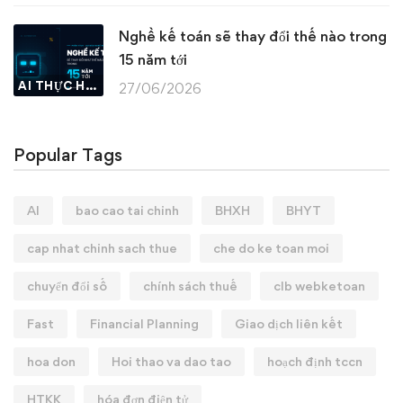
Nghề kế toán sẽ thay đổi thế nào trong
15 năm tới
AI THỰC HÀNH
27/06/2026
Popular Tags
AI
bao cao tai chinh
BHXH
BHYT
cap nhat chinh sach thue
che do ke toan moi
chuyển đổi số
chính sách thuế
clb webketoan
Fast
Financial Planning
Giao dịch liên kết
hoa don
Hoi thao va dao tao
hoạch định tccn
HTKK
hóa đơn điện tử