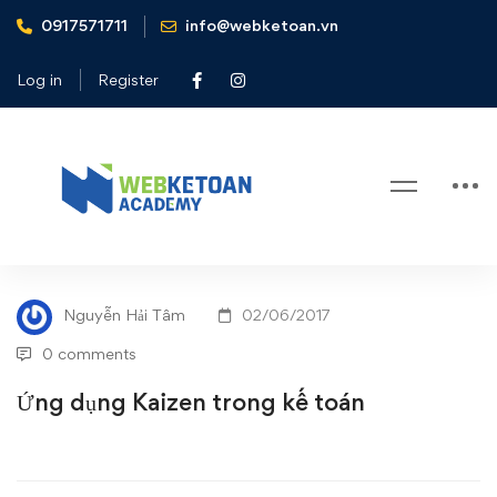
0917571711
info@webketoan.vn
Home
Tin tức - Sự kiện
Ứng dụng Kaizen trong kế toán
Log in
Register
Blog
Ứng
TIN TỨC - SỰ KIỆN
dụng
Nguyễn Hải Tâm
02/06/2017
Kaizen
0 comments
trong
Ứng dụng Kaizen trong kế toán
kế