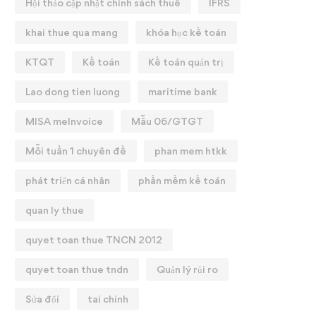
Hội thảo cập nhật chính sách thuế
IFRS
khai thue qua mang
khóa học kế toán
KTQT
Kế toán
Kế toán quản trị
Lao dong tien luong
maritime bank
MISA meInvoice
Mẫu 06/GTGT
Mỗi tuần 1 chuyên đề
phan mem htkk
phát triển cá nhân
phần mềm kế toán
quan ly thue
quyet toan thue TNCN 2012
quyet toan thue tndn
Quản lý rủi ro
Sửa đổi
tai chinh