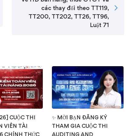
các thay đổi theo TT119,
TT200, TT202, TT26, TT96,
Luật 71
026] CUỘC THI
✨ MỜI BẠN ĐĂNG KÝ
 VIÊN TÀI
THAM GIA CUỘC THI
T
6 CHÍNH THỨC
AUDITING AND