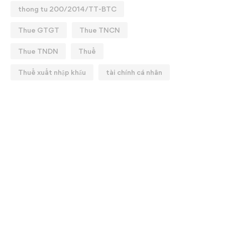
thong tu 200/2014/TT-BTC
Thue GTGT
Thue TNCN
Thue TNDN
Thuế
Thuế xuất nhập khẩu
tài chính cá nhân