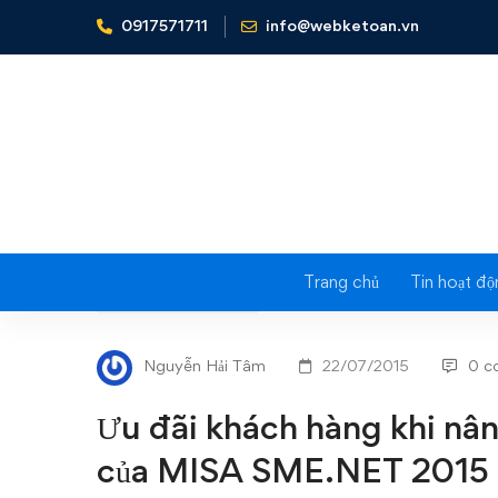
0917571711
info@webketoan.vn
Home
Tin tức - Sự kiện
Ưu đãi khách hàng khi nâng 
Trang chủ
Tin hoạt độ
Ưu
TIN TỨC - SỰ KIỆN
đãi
Nguyễn Hải Tâm
22/07/2015
0 c
khách
Ưu đãi khách hàng khi nân
hàng
của MISA SME.NET 2015