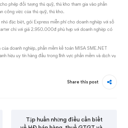
cho phép đối tượng thủ quỹ, thủ kho tham gia vào phần
n công việc của thủ quỹ, thủ kho.
 nhỏ đặc biệt, gói Express miễn phí cho doanh nghiệp với số
arter chỉ với giá 2.950.000đ phù hợp với doanh nghiệp có
riển của doanh nghiệp, phần mềm kế toán MISA SME.NET
nh hiệu uy tín hàng đầu trong lĩnh vực phần mềm và dịch vụ
Share this post
Tập huấn những điều cần biết
về HĐ bán hàng, thuế GTGT và