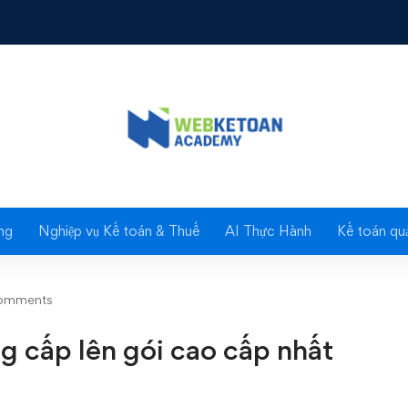
cấp lên gói cao cấp nhất của MISA SME.NET 2015
Blog
ng
Nghiệp vụ Kế toán & Thuế
AI Thực Hành
Kế toán quả
omments
g cấp lên gói cao cấp nhất