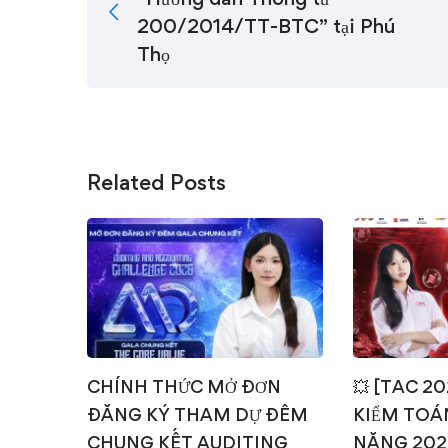
200/2014/TT-BTC” tại Phú
Thọ
Related Posts
CHÍNH THỨC MỞ ĐƠN
💥 [TAC 2
ĐĂNG KÝ THAM DỰ ĐÊM
KIỂM TOÁN
CHUNG KẾT AUDITING
NĂNG 202