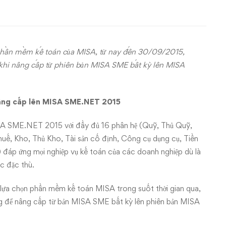
phần mềm kế toán của MISA, từ nay đến 30/09/2015,
 khi nâng cấp từ phiên bản MISA SME bất kỳ lên MISA
nâng cấp lên MISA SME.NET 2015
ISA SME.NET 2015 với đầy đủ 16 phân hệ (Quỹ, Thủ Quỹ,
uế, Kho, Thủ Kho, Tài sản cố định, Công cụ dụng cụ, Tiền
) đáp ứng mọi nghiệp vụ kế toán của các doanh nghiệp dù là
c đặc thù.
lựa chọn phần mềm kế toán MISA trong suốt thời gian qua,
ồng để nâng cấp từ bản MISA SME bất kỳ lên phiên bản MISA