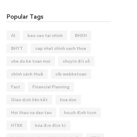
Popular Tags
AI
bao cao tai chinh
BHXH
BHYT
cap nhat chinh sach thue
che do ke toan moi
chuyển đổi số
chính sách thuế
clb webketoan
Fast
Financial Planning
Giao dịch liên kết
hoa don
Hoi thao va dao tao
hoạch định tccn
HTKK
hóa đơn điện tử