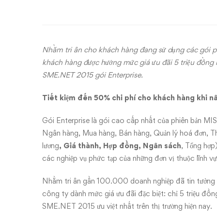
khi
nâng
cấp
Nhằm tri ân cho khách hàng đang sử dụng các gói 
lên
khách hàng được hưởng mức giá ưu đãi 5 triệu đồng
SME.NET 2015 gói Enterprise.
gói
Tiết kiệm đến 50% chi phí cho khách hàng khi 
cao
Gói Enterprise là gói cao cấp nhất của phiên bản M
cấp
Ngân hàng, Mua hàng, Bán hàng, Quản lý hoá đơn, Th
lương
, Giá thành, Hợp đồng, Ngân sách
, Tổng hợp
nhất
các nghiệp vụ phức tạp của những đơn vị thuộc lĩnh vự
của
Nhằm tri ân gần 100.000 doanh nghiệp đã tin tưởng 
MISA
công ty dành mức giá ưu đãi đặc biệt: chỉ 5 triệu đ
SME.NET 2015 ưu việt nhất trên thị trường hiện nay.