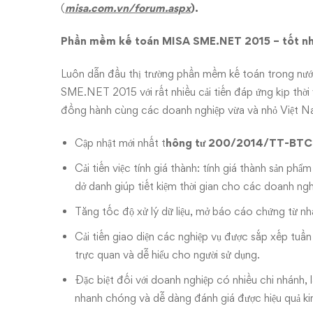
(
misa.com.vn/forum.aspx
).
Phần mềm kế toán MISA SME.NET 2015 – tốt nhấ
Luôn dẫn đầu thị trường phần mềm kế toán trong nư
SME.NET 2015 với rất nhiều cải tiến đáp ứng kịp thời 
đồng hành cùng các doanh nghiệp vừa và nhỏ Việt N
Cập nhật mới nhất t
hông tư 200/2014/TT-BTC
Cải tiến việc tính giá thành: tính giá thành sản p
dở danh giúp tiết kiệm thời gian cho các doanh ng
Tăng tốc độ xử lý dữ liệu, mở báo cáo chứng từ nh
Cải tiến giao diện các nghiệp vụ được sắp xếp tuần
trực quan và dễ hiểu cho người sử dụng.
Đặc biệt đối với doanh nghiệp có nhiều chi nhánh,
nhanh chóng và dễ dàng đánh giá được hiệu quả ki