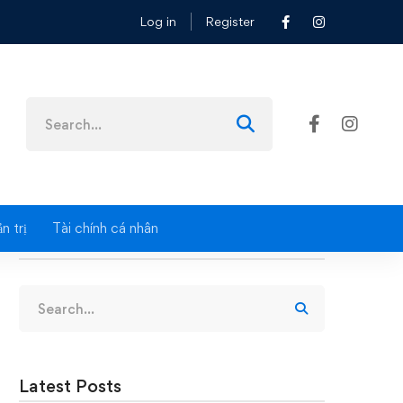
Log in
Register
Search
for:
n trị
Tài chính cá nhân
Search
Search
for:
Latest Posts