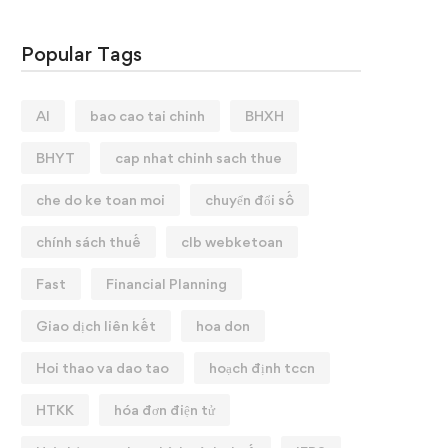
Popular Tags
AI
bao cao tai chinh
BHXH
BHYT
cap nhat chinh sach thue
che do ke toan moi
chuyển đổi số
chính sách thuế
clb webketoan
Fast
Financial Planning
Giao dịch liên kết
hoa don
Hoi thao va dao tao
hoạch định tccn
HTKK
hóa đơn điện tử