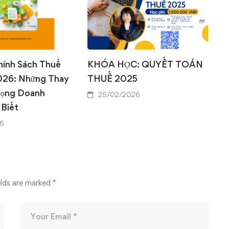
0
hính Sách Thuế
KHÓA HỌC: QUYẾT TOÁN
026: Những Thay
THUẾ 2025
rọng Doanh
25/02/2026
 Biết
6
elds are marked
*