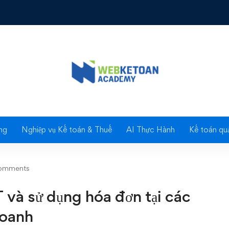
ế GTGT và sử dụng hóa đơn tại các chi nhánh, địa điểm kinh doanh
Blog
ng
Nghiệp vụ Kế toán & Thuế
AI Thực Hành
Kế toán quả
omments
 và sử dụng hóa đơn tại các
doanh