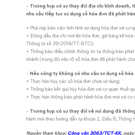
nhánh,
–
Trường hợp có sự thay đổi địa chỉ kinh doanh, t
địa
nhu cầu tiếp tục sử dụng số hóa đơn đã phát hàn
điểm
+ Phải nộp báo cáo tình hình sử dụng hóa đơn với cơ qu
+ Đóng dấu địa chỉ mới lên hóa đơn, gửi bảng kê hóa
kinh
Thông tư số 39/2014/TT-BTC);
doanh
+ Thông báo điều chỉnh thông tin tại thông báo phát 
nhánh (trong đó nêu rõ số hóa đơn đã phát hành chưa
–
Nếu công ty không có nhu cầu sử dụng số hóa 
+ Thực hiện hủy các số hóa đơn chưa sử dụng;
+ Thông báo kết quả hủy hóa đơn với cơ quan thuế quản
+ Thực hiện thông báo phát hành hóa đơn mới với cơ q
–
Trường hợp có sự thay đổi về nội dung đã thôn
hành mới theo hướng dẫn tại khoản 2, Điều 9, Thôn
Nguồn tham khảo:
Công văn 3063/TCT-KK
, ngà