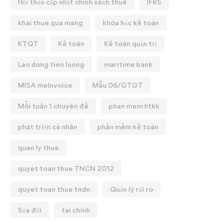
Hội thảo cập nhật chính sách thuế
IFRS
khai thue qua mang
khóa học kế toán
KTQT
Kế toán
Kế toán quản trị
Lao dong tien luong
maritime bank
MISA meInvoice
Mẫu 06/GTGT
Mỗi tuần 1 chuyên đề
phan mem htkk
phát triển cá nhân
phần mềm kế toán
quan ly thue
quyet toan thue TNCN 2012
quyet toan thue tndn
Quản lý rủi ro
Sửa đổi
tai chinh
9 ĐIỂM MỚI THUẾ GTGT
Nội dung mới về các ch