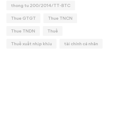
1/07/2025
bảo hiểm xã hội có hiệu l
thong tu 200/2014/TT-BTC
01/07/2025
25/07/2025
Thue GTGT
Thue TNCN
07/07/2025
Thue TNDN
Thuế
Thuế xuất nhập khẩu
tài chính cá nhân