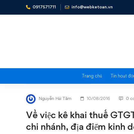
0917571711
info@webketoan.vn
Home
Nghiệp vụ Kế toán & Thuế
Về việc kê khai thu
Trang chủ
Tin hoạt độ
Về
NGHIỆP VỤ KẾ TOÁN & THUẾ
việc
Nguyễn Hải Tâm
10/08/2016
0 c
kê
Về việc kê khai thuế GTGT
khai
chi nhánh, địa điểm kinh 