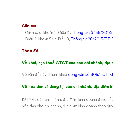
thuế
GTGT
và
Căn cứ:
sử
– Điểm c, d, khoản 1, Điều 11,
Thông tư số 156/201
– Điều 2, khoản 5 và Điều 3,
Thông tư 26/2015/TT
dụng
Theo đó:
hóa
Về khai, nộp thuế GTGT của các chi nhánh, địa 
đơn
Về vấn đề này, Tham khảo
công văn số 805/TCT-K
tại
Về hóa đơn sử dụng tại các chi nhánh, địa điểm 
các
chi
Kể từ khi các chi nhánh, địa điểm kinh doanh được cấ
hóa đơn cho chi nhánh, địa điểm kinh doanh theo quy