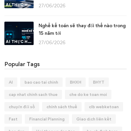
AI THỰC HÀNH
27/06/2026
Nghề kế toán sẽ thay đổi thế nào trong
15 năm tới
AI THỰC HÀNH
27/06/2026
Popular Tags
AI
bao cao tai chinh
BHXH
BHYT
cap nhat chinh sach thue
che do ke toan moi
chuyển đổi số
chính sách thuế
clb webketoan
Fast
Financial Planning
Giao dịch liên kết