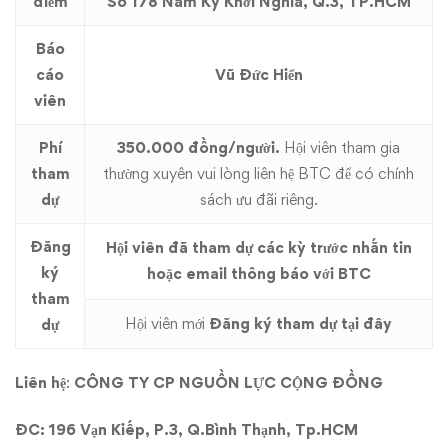
kỳ
điểm
Số 178 Nam Kỳ Khởi Nghĩa, Q.3, TP.HCM
3
Báo
cáo
Vũ Đức Hiển
ngày
viên
22/04/2017
Phí
350.000 đồng/người.
Hội viên tham gia
tham
thường xuyên vui lòng liên hệ BTC để có chính
dự
sách ưu đãi riêng.
Đăng
Hội viên đã tham dự các kỳ trước nhắn tin
ký
hoặc email thông báo với BTC
tham
Hội viên mới
Đăng ký tham dự tại đây
dự
Liên hệ
:
CÔNG TY CP NGUỒN LỰC CỘNG ĐỒNG
ĐC: 196 Vạn Kiếp, P.3, Q.Bình Thạnh, Tp.HCM