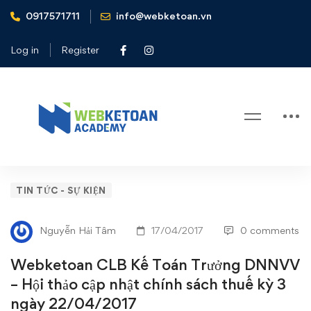
0917571711
info@webketoan.vn
Home
Tin tức - Sự kiện
Webketoan CLB Kế Toán Trưởng DNNVV – Hội thảo cập
Log in
Register
nhật chính sách thuế kỳ 3 ngày 22/04/2017
Blog
Webketoan
TIN TỨC - SỰ KIỆN
CLB
Nguyễn Hải Tâm
17/04/2017
0 comments
Kế
Webketoan CLB Kế Toán Trưởng DNNVV
Toán
– Hội thảo cập nhật chính sách thuế kỳ 3
ngày 22/04/2017