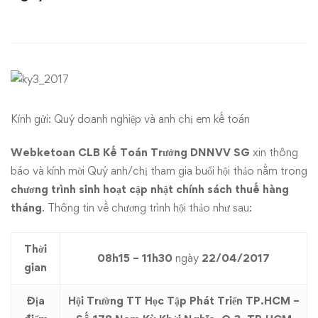
Trưởng
DNNVV
–
Hội
Kính gửi: Quý doanh nghiệp và anh chị em
kế toán
thảo
Webketoan CLB Kế Toán Trưởng DNNVV SG
xin thông
cập
báo và kính mời Quý anh/chị tham gia buổi hội thảo nằm trong
nhật
chương trình
sinh hoạt cập nhật chính sách thuế hàng
tháng
. Thông tin về chương trình hội thảo như sau:
chính
sách
Thời
08h15 – 11h30
ngày
22/04/2017
gian
thuế
Địa
Hội Trường TT Học Tập Phát Triển TP.HCM –