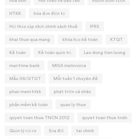
hoa don
Hoi thao va dao tao
hoạch định tccn
HTKK
hóa đơn điện tử
Hội thảo cập nhật chính sách thuế
IFRS
khai thue qua mang
khóa học kế toán
KTQT
Kế toán
Kế toán quản trị
Lao dong tien luong
maritime bank
MISA meInvoice
Mẫu 06/GTGT
Mỗi tuần 1 chuyên đề
phan mem htkk
phát triển cá nhân
phần mềm kế toán
quan ly thue
quyet toan thue TNCN 2012
quyet toan thue tndn
Quản lý rủi ro
Sửa đổi
tai chinh