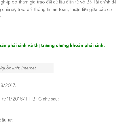
hiệp có tham gia trao đổi dữ liệu điện tử với Bộ Tài chính để
chia sẻ, trao đổi thông tin an toàn, thuận tiện giữa các cơ
h.
oán phái sinh và thị trường chứng khoán phái sinh.
ồn ảnh: Internet
03/2017.
ng tư 11/2016/TT-BTC như sau:
đầu tư;