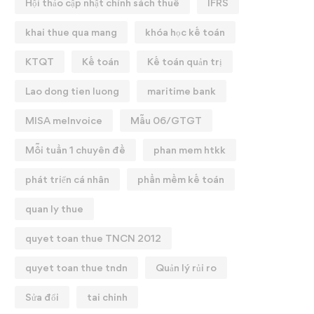
Hội thảo cập nhật chính sách thuế
IFRS
khai thue qua mang
khóa học kế toán
KTQT
Kế toán
Kế toán quản trị
Lao dong tien luong
maritime bank
MISA meInvoice
Mẫu 06/GTGT
Mỗi tuần 1 chuyên đề
phan mem htkk
phát triển cá nhân
phần mềm kế toán
quan ly thue
quyet toan thue TNCN 2012
quyet toan thue tndn
Quản lý rủi ro
Sửa đổi
tai chinh