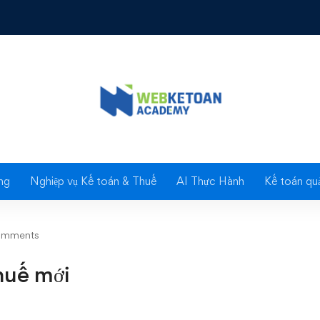
n bản thuế mới
Blog
ng
Nghiệp vụ Kế toán & Thuế
AI Thực Hành
Kế toán quả
omments
huế mới