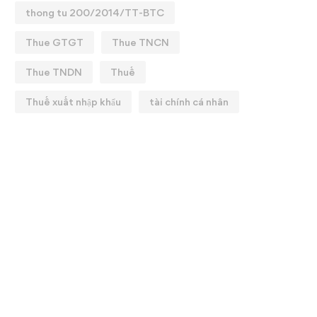
thong tu 200/2014/TT-BTC
Thue GTGT
Thue TNCN
Thue TNDN
Thuế
Thuế xuất nhập khẩu
tài chính cá nhân