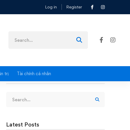
Log in
Register
Search
for:
n trị
Tài chính cá nhân
Search
Search
for:
Latest Posts