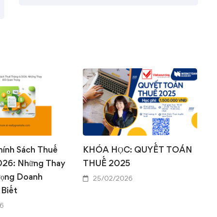
0
0
hính Sách Thuế
KHÓA HỌC: QUYẾT TOÁN
026: Những Thay
THUẾ 2025
rọng Doanh
25/02/2026
 Biết
6