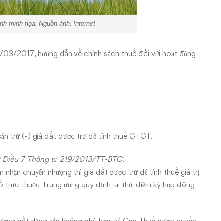
 minh họa. Nguồn ảnh: Internet
/03/2017, hướng dẫn về chính sách thuế đối với hoạt động
ản trừ (-) giá đất được trừ để tính thuế GTGT.
0 Điều 7
Thông tư 219/2013/TT-BTC
.
 nhận chuyển nhượng thì giá đất được trừ để tính thuế giá trị
ố trực thuộc Trung ương quy định tại thời điểm ký hợp đồng
nhượng bất động sản không phù hợp thì Cục Thuế được quyền