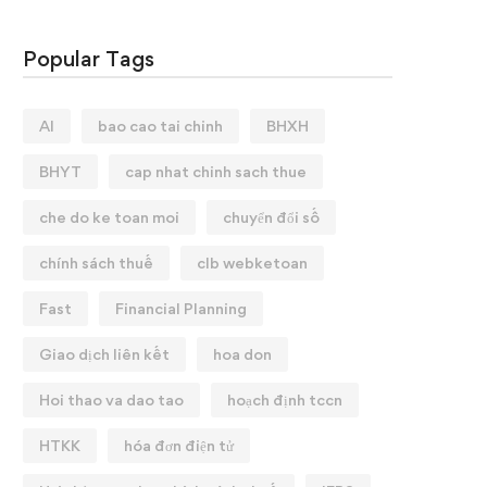
Popular Tags
AI
bao cao tai chinh
BHXH
BHYT
cap nhat chinh sach thue
che do ke toan moi
chuyển đổi số
chính sách thuế
clb webketoan
Fast
Financial Planning
Giao dịch liên kết
hoa don
Hoi thao va dao tao
hoạch định tccn
HTKK
hóa đơn điện tử