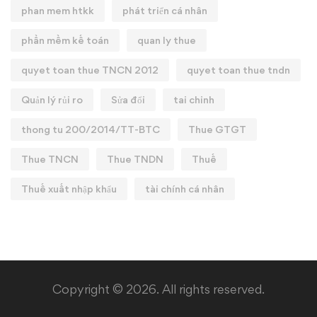
phan mem htkk
phát triển cá nhân
phần mềm kế toán
quan ly thue
quyet toan thue TNCN 2012
quyet toan thue tndn
Quản lý rủi ro
Sửa đổi
tai chinh
thong tu 200/2014/TT-BTC
Thue GTGT
Thue TNCN
Thue TNDN
Thuế
Thuế xuất nhập khẩu
tài chính cá nhân
Copyright © 2026. All rights reserved.