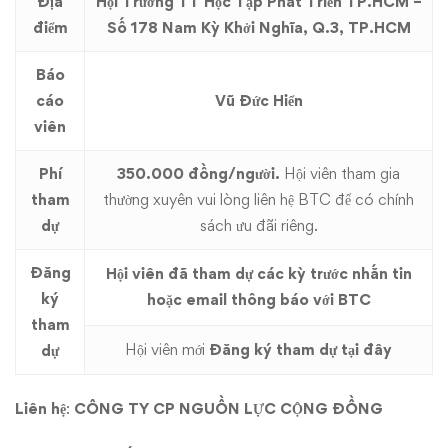
kỳ
Địa
Hội Trường TT Học Tập Phát Triển TP.HCM –
điểm
Số 178 Nam Kỳ Khởi Nghĩa, Q.3, TP.HCM
5
Báo
ngày
cáo
Vũ Đức Hiển
24/06/2017
viên
Phí
350.000 đồng/người.
Hội viên tham gia
tham
thường xuyên vui lòng liên hệ BTC để có chính
dự
sách ưu đãi riêng.
Đăng
Hội viên đã tham dự các kỳ trước nhắn tin
ký
hoặc email thông báo với BTC
tham
Hội viên mới
Đăng ký tham dự tại đây
dự
Liên hệ
:
CÔNG TY CP NGUỒN LỰC CỘNG ĐỒNG