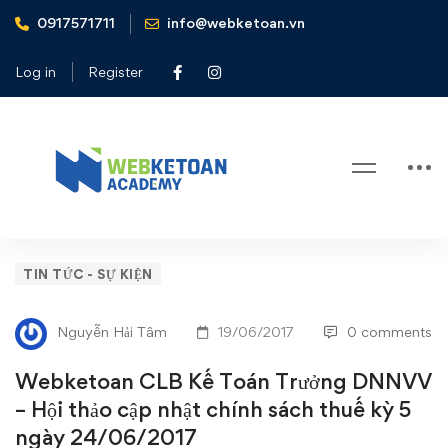
0917571711
info@webketoan.vn
Home
Tin tức - Sự kiện
Webketoan CLB Kế Toán Trưởng DNNVV – Hội thảo cập
Log in
Register
nhật chính sách thuế kỳ 5 ngày 24/06/2017
Blog
Webketoan
TIN TỨC - SỰ KIỆN
CLB
Nguyễn Hải Tâm
19/06/2017
0 comments
Kế
Webketoan CLB Kế Toán Trưởng DNNVV
Toán
– Hội thảo cập nhật chính sách thuế kỳ 5
ngày 24/06/2017