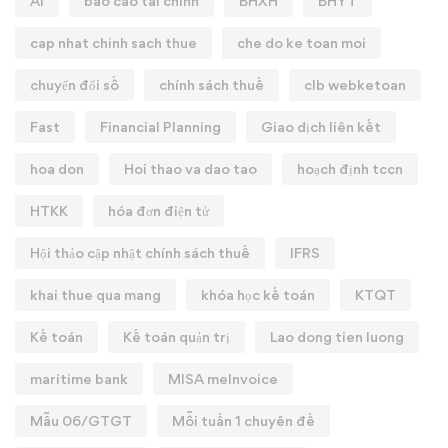
AI
bao cao tai chinh
BHXH
BHYT
cap nhat chinh sach thue
che do ke toan moi
chuyển đổi số
chính sách thuế
clb webketoan
Fast
Financial Planning
Giao dịch liên kết
hoa don
Hoi thao va dao tao
hoạch định tccn
HTKK
hóa đơn điện tử
Hội thảo cập nhật chính sách thuế
IFRS
khai thue qua mang
khóa học kế toán
KTQT
Kế toán
Kế toán quản trị
Lao dong tien luong
maritime bank
MISA meInvoice
Mẫu 06/GTGT
Mỗi tuần 1 chuyên đề