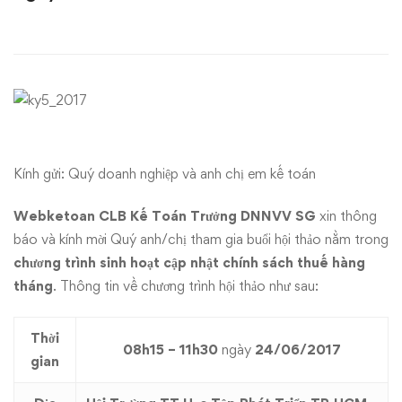
Trưởng
DNNVV
–
Hội
thảo
Kính gửi: Quý doanh nghiệp và anh chị em
kế toán
cập
Webketoan CLB Kế Toán Trưởng DNNVV SG
xin thông
nhật
báo và kính mời Quý anh/chị tham gia buổi hội thảo nằm trong
chương trình
sinh hoạt cập nhật chính sách thuế hàng
chính
tháng
. Thông tin về chương trình hội thảo như sau:
sách
Thời
08h15 – 11h30
ngày
24/06/2017
thuế
gian