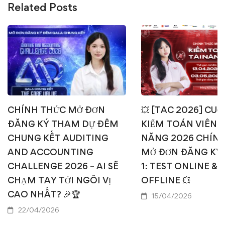
Related Posts
CHÍNH THỨC MỞ ĐƠN
💥 [TAC 2026] CUỘ
ĐĂNG KÝ THAM DỰ ĐÊM
KIỂM TOÁN VIÊN T
CHUNG KẾT AUDITING
NĂNG 2026 CHÍN
AND ACCOUNTING
MỞ ĐƠN ĐĂNG KÝ
CHALLENGE 2026 – AI SẼ
1: TEST ONLINE & 
CHẠM TAY TỚI NGÔI VỊ
OFFLINE 💥
CAO NHẤT? 🎉🏆
15/04/2026
22/04/2026