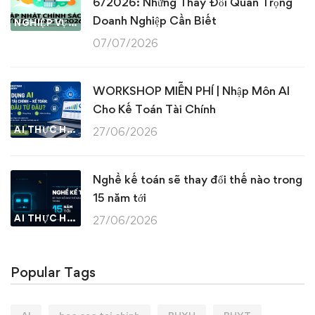
6/2026: Những Thay Đổi Quan Trọng
Doanh Nghiệp Cần Biết
NGHIỆP VỤ KẾ TOÁN & THUẾ
07/07/2026
WORKSHOP MIỄN PHÍ | Nhập Môn AI
Cho Kế Toán Tài Chính
AI THỰC HÀNH
27/06/2026
Nghề kế toán sẽ thay đổi thế nào trong
15 năm tới
AI THỰC HÀNH
27/06/2026
Popular Tags