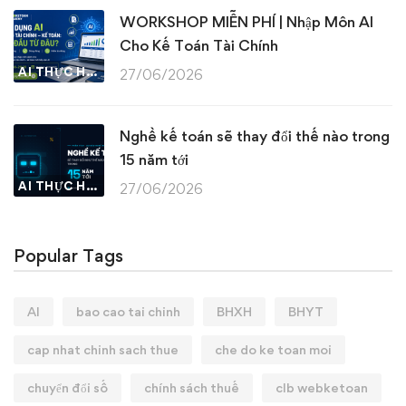
WORKSHOP MIỄN PHÍ | Nhập Môn AI
Cho Kế Toán Tài Chính
AI THỰC HÀNH
27/06/2026
Nghề kế toán sẽ thay đổi thế nào trong
15 năm tới
AI THỰC HÀNH
27/06/2026
Popular Tags
AI
bao cao tai chinh
BHXH
BHYT
cap nhat chinh sach thue
che do ke toan moi
chuyển đổi số
chính sách thuế
clb webketoan