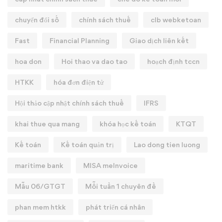
chuyển đổi số
chính sách thuế
clb webketoan
Fast
Financial Planning
Giao dịch liên kết
hoa don
Hoi thao va dao tao
hoạch định tccn
HTKK
hóa đơn điện tử
Hội thảo cập nhật chính sách thuế
IFRS
khai thue qua mang
khóa học kế toán
KTQT
Kế toán
Kế toán quản trị
Lao dong tien luong
maritime bank
MISA meInvoice
Mẫu 06/GTGT
Mỗi tuần 1 chuyên đề
phan mem htkk
phát triển cá nhân