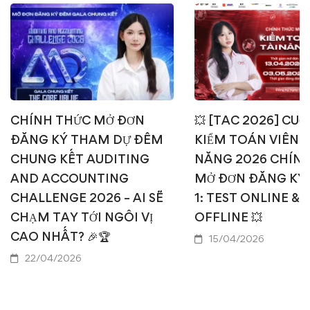
CHÍNH THỨC MỞ ĐƠN
💥 [TAC 2026] CUỘ
ĐĂNG KÝ THAM DỰ ĐÊM
KIỂM TOÁN VIÊN T
CHUNG KẾT AUDITING
NĂNG 2026 CHÍN
AND ACCOUNTING
MỞ ĐƠN ĐĂNG KÝ
CHALLENGE 2026 – AI SẼ
1: TEST ONLINE & 
CHẠM TAY TỚI NGÔI VỊ
OFFLINE 💥
CAO NHẤT? 🎉🏆
15/04/2026
22/04/2026