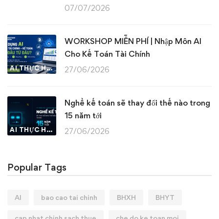
07/07/2026
WORKSHOP MIỄN PHÍ | Nhập Môn AI
Cho Kế Toán Tài Chính
AI THỰC HÀNH
27/06/2026
Nghề kế toán sẽ thay đổi thế nào trong
15 năm tới
AI THỰC HÀNH
27/06/2026
Popular Tags
AI
bao cao tai chinh
BHXH
BHYT
cap nhat chinh sach thue
che do ke toan moi