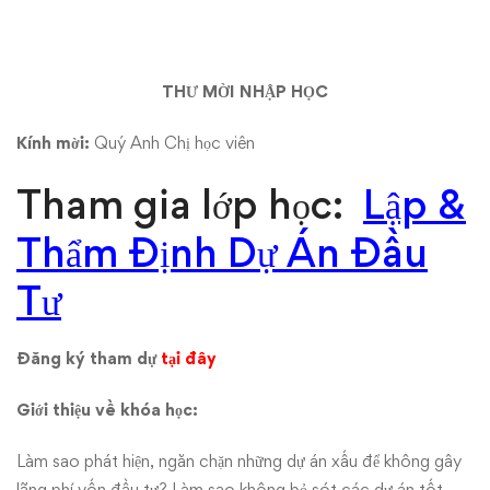
án
đầu
tư
THƯ MỜI NHẬP HỌC
Kính mời:
Quý Anh Chị học viên
Tham gia lớp học:
Lập &
Thẩm Định Dự Án Đầu
Tư
Đăng ký tham dự
tại đây
Giới thiệu về khóa học:
Làm sao phát hiện, ngăn chặn những dự án xấu để không gây
lãng phí vốn đầu tư? Làm sao không bỏ sót các dự án tốt