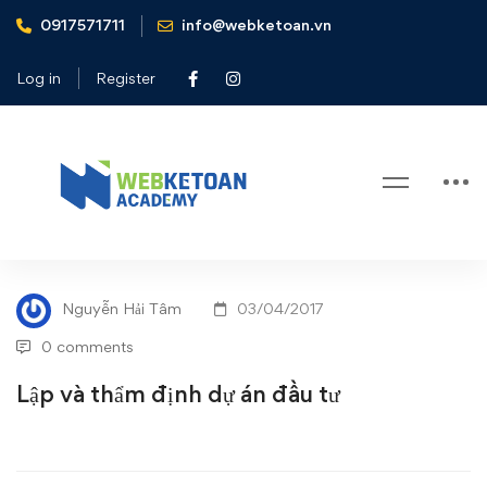
0917571711
info@webketoan.vn
Home
Tin tức - Sự kiện
Lập và thẩm định dự án đầu tư
Log in
Register
Blog
Lập
TIN TỨC - SỰ KIỆN
và
Nguyễn Hải Tâm
03/04/2017
thẩm
0 comments
định
Lập và thẩm định dự án đầu tư
dự