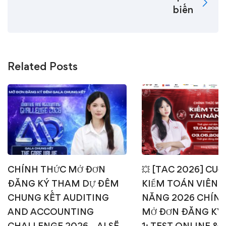
biến
Related Posts
CHÍNH THỨC MỞ ĐƠN
💥 [TAC 2026] CUỘ
ĐĂNG KÝ THAM DỰ ĐÊM
KIỂM TOÁN VIÊN T
CHUNG KẾT AUDITING
NĂNG 2026 CHÍN
AND ACCOUNTING
MỞ ĐƠN ĐĂNG KÝ
CHALLENGE 2026 – AI SẼ
1: TEST ONLINE & 