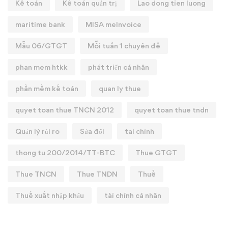
Kế toán
Kế toán quản trị
Lao dong tien luong
maritime bank
MISA meInvoice
Mẫu 06/GTGT
Mỗi tuần 1 chuyên đề
phan mem htkk
phát triển cá nhân
phần mềm kế toán
quan ly thue
quyet toan thue TNCN 2012
quyet toan thue tndn
Quản lý rủi ro
Sửa đổi
tai chinh
thong tu 200/2014/TT-BTC
Thue GTGT
Thue TNCN
Thue TNDN
Thuế
Thuế xuất nhập khẩu
tài chính cá nhân