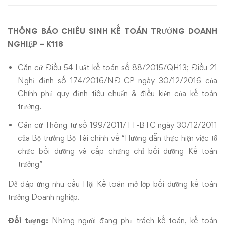
Trưởng
THÔNG BÁO CHIÊU SINH KẾ TOÁN TRƯỞNG DOANH
Doanh
NGHIỆP – K118
Nghiệp
Căn cứ Điều 54 Luật kế toán số 88/2015/QH13; Điều 21
–
Nghị định số 174/2016/NĐ-CP ngày 30/12/2016 của
Chính phủ quy định tiêu chuẩn & điều kiện của kế toán
K118
trưởng.
Căn cứ Thông tư số 199/2011/TT-BTC ngày 30/12/2011
của Bộ trưởng Bộ Tài chính về “Hướng dẫn thực hiện việc tổ
chức bồi dưỡng và cấp chứng chỉ bồi dưỡng Kế toán
trưởng”
Để đáp ứng nhu cầu Hội Kế toán mở lớp bồi dưỡng kế toán
trưởng Doanh nghiệp.
Đối tượng:
Những người đang phụ trách kế toán, kế toán