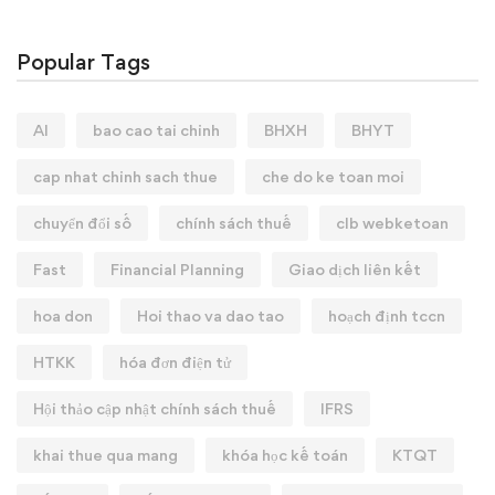
Popular Tags
AI
bao cao tai chinh
BHXH
BHYT
cap nhat chinh sach thue
che do ke toan moi
chuyển đổi số
chính sách thuế
clb webketoan
Fast
Financial Planning
Giao dịch liên kết
hoa don
Hoi thao va dao tao
hoạch định tccn
HTKK
hóa đơn điện tử
Hội thảo cập nhật chính sách thuế
IFRS
khai thue qua mang
khóa học kế toán
KTQT