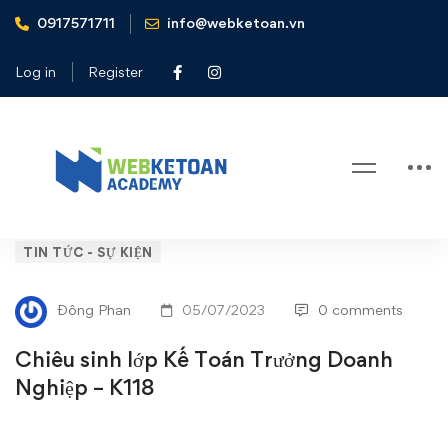
0917571711
info@webketoan.vn
Home
Tin tức - Sự kiện
Chiêu sinh lớp Kế Toán Trưởng Doanh Nghiệp - K118
Log in
Register
Blog
Chiêu
TIN TỨC - SỰ KIỆN
sinh
Đông Phan
05/07/2023
0 comments
lớp
Chiêu sinh lớp Kế Toán Trưởng Doanh
Kế
Nghiệp – K118
Toán