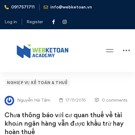
0917571711
info@webketoan.vn
Home
Nghiệp vụ Kế toán & Thuế
Chưa thông báo với cơ quan thuế về tài khoản ngân hàng
Log in
Register
vẫn được khấu trừ hay hoàn thuế
Blog
Chưa
NGHIỆP VỤ KẾ TOÁN & THUẾ
thông
Nguyễn Hải Tâm
17/11/2016
0 comments
báo
Chưa thông báo với cơ quan thuế về tài
với
khoản ngân hàng vẫn được khấu trừ hay
hoàn thuế