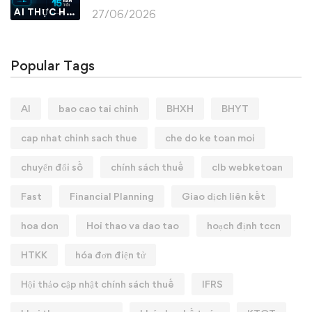
AI THỰC HÀNH
27/06/2026
Popular Tags
AI
bao cao tai chinh
BHXH
BHYT
cap nhat chinh sach thue
che do ke toan moi
chuyển đổi số
chính sách thuế
clb webketoan
Fast
Financial Planning
Giao dịch liên kết
hoa don
Hoi thao va dao tao
hoạch định tccn
HTKK
hóa đơn điện tử
Hội thảo cập nhật chính sách thuế
IFRS