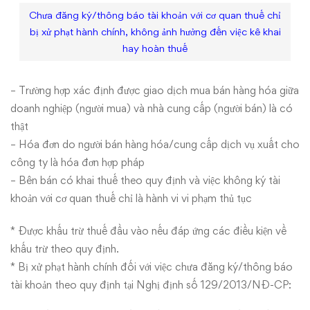
khấu
Chưa đăng ký/thông báo tài khoản với cơ quan thuế chỉ
trừ
bị xử phạt hành chính, không ảnh hưởng đến việc kê khai
hay hoàn thuế
hay
hoàn
– Trường hợp xác định được giao dịch mua bán hàng hóa giữa
doanh nghiệp (người mua) và nhà cung cấp (người bán) là có
thuế
thật
– Hóa đơn do người bán hàng hóa/cung cấp dịch vụ xuất cho
công ty là hóa đơn hợp pháp
– Bên bán có khai thuế theo quy định và việc không ký tài
khoản với cơ quan thuế chỉ là hành vi vi phạm thủ tục
* Được khấu trừ thuế đầu vào nếu đáp ứng các điều kiện về
khấu trừ theo quy định.
* Bị xử phạt hành chính đối với việc chưa đăng ký/thông báo
tài khoản theo quy định tại Nghị định số 129/2013/NĐ-CP: