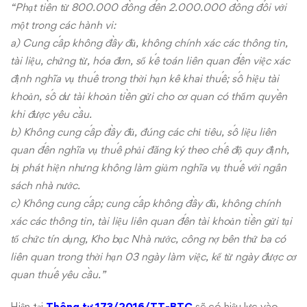
“Phạt tiền từ 800.000 đồng đến 2.000.000 đồng đối với
một trong các hành vi:
a) Cung cấp không đầy đủ, không chính xác các thông tin,
tài liệu, chứng từ, hóa đơn, sổ kế toán liên quan đến việc xác
định nghĩa vụ thuế trong thời hạn kê khai thuế; số hiệu tài
khoản, số dư tài khoản tiền gửi cho cơ quan có thẩm quyền
khi được yêu cầu.
b) Không cung cấp đầy đủ, đúng các chỉ tiêu, số liệu liên
quan đến nghĩa vụ thuế phải đăng ký theo chế độ quy định,
bị phát hiện nhưng không làm giảm nghĩa vụ thuế với ngân
sách nhà nước.
c) Không cung cấp; cung cấp không đầy đủ, không chính
xác các thông tin, tài liệu liên quan đến tài khoản tiền gửi tại
tổ chức tín dụng, Kho bạc Nhà nước, công nợ bên thứ ba có
liên quan trong thời hạn 03 ngày làm việc, kể từ ngày được cơ
quan thuế yêu cầu.”
Hiện tại
Thông tư 173/2016/TT-BTC
sẽ có hiệu lực vào