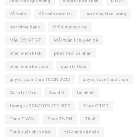
khai thue qua mang
khóa học kế toán
KTQT
Kế toán
Kế toán quản trị
Lao dong tien luong
maritime bank
MISA meInvoice
Mẫu 06/GTGT
Mỗi tuần 1 chuyên đề
phan mem htkk
phát triển cá nhân
phần mềm kế toán
quan ly thue
quyet toan thue TNCN 2012
quyet toan thue tndn
Quản lý rủi ro
Sửa đổi
tai chinh
thong tu 200/2014/TT-BTC
Thue GTGT
Thue TNCN
Thue TNDN
Thuế
Thuế xuất nhập khẩu
tài chính cá nhân