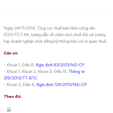
cơ
quan
thuế
Ngày 04/11/2016, Tổng cục thuế ban hành công văn
về
5120/TCT-KK, hướng dẫn về chính sách thuế đối với trường
hợp doanh nghiệp chưa đăng ký/thông báo với cơ quan thuế.
tài
Căn cứ:
khoản
– Khoản 1, Điều 8,
Nghị định 83/2013/NĐ-CP
ngân
– Khoản 1, Khoản 2, Khoản 3, Điều 15,
Thông tư
hàng
219/2013/TT-BTC
– Khoản 2, Điều 8,
Nghị định 129/2013/NĐ-CP
vẫn
Theo đó:
được