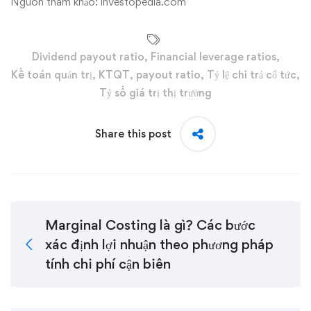
Nguồn tham khảo: investopedia.com
Dividend payout ratio
,
Financial leverage ratios
,
Kế toán quản trị
,
KTQT
,
payout ratio
,
Tỷ lệ chi trả cổ tức
,
Tỷ số giá trị thị trường
Share this post
Marginal Costing là gì? Các bước
xác định lợi nhuận theo phương pháp
tính chi phí cận biên