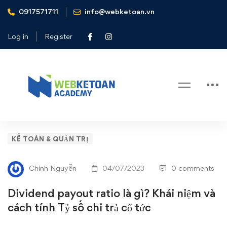
0917571711
info@webketoan.vn
Home
Kế toán & Quản trị
Dividend payout ratio là gì? Khái niệm và cách tính Tỷ số
Log in
Register
chi trả cổ tức
Blog
Dividend
KẾ TOÁN & QUẢN TRỊ
payout
Chinh Nguyễn
04/07/2023
0 comments
ratio
Dividend payout ratio là gì? Khái niệm và
là
cách tính Tỷ số chi trả cổ tức