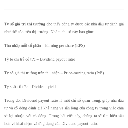
gì?
Khái
niệm
Tỷ số giá trị thị trường
cho thấy công ty được các nhà đầu tư đánh giá
như thế nào trên thị trường. Nhóm chỉ số này bao gồm:
và
Thu nhập mỗi cổ phần – Earning per share (EPS)
cách
Tỷ lệ chi trả cổ tức – Dividend payout ratio
tính
Tỷ số giá thị trường trên thu nhập – Price-earning ratio (P/E)
Tỷ
Tỷ suất cổ tức – Dividend yield
số
chi
Trong đó, Dividend payout ratio là một chỉ số quan trọng, giúp nhà đầu
tư và cổ đông đánh giá khả năng và sẵn lòng của công ty trong việc chia
trả
sẻ lợi nhuận với cổ đông. Trong bài viết này, chúng ta sẽ tìm hiểu sâu
hơn về khái niệm và ứng dụng của Dividend payout ratio.