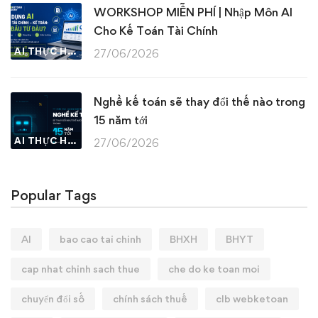
WORKSHOP MIỄN PHÍ | Nhập Môn AI
Cho Kế Toán Tài Chính
AI THỰC HÀNH
27/06/2026
Nghề kế toán sẽ thay đổi thế nào trong
15 năm tới
AI THỰC HÀNH
27/06/2026
Popular Tags
AI
bao cao tai chinh
BHXH
BHYT
cap nhat chinh sach thue
che do ke toan moi
chuyển đổi số
chính sách thuế
clb webketoan