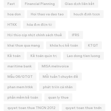
Fast
Financial Planning
Giao dịch liên kết
hoa don
Hoi thao va dao tao
hoạch định tccn
HTKK
hóa đơn điện tử
Hội thảo cập nhật chính sách thuế
IFRS
khai thue qua mang
khóa học kế toán
KTQT
Kế toán
Kế toán quản trị
Lao dong tien luong
maritime bank
MISA meInvoice
Mẫu 06/GTGT
Mỗi tuần 1 chuyên đề
phan mem htkk
phát triển cá nhân
phần mềm kế toán
quan ly thue
quyet toan thue TNCN 2012
quyet toan thue tndn