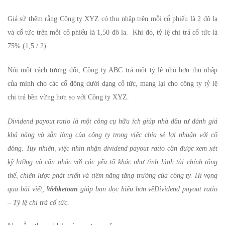
Giả sử thêm rằng Công ty XYZ có thu nhập trên mỗi cổ phiếu là 2 đô la
và cổ tức trên mỗi cổ phiếu là 1,50 đô la. Khi đó, tỷ lệ chi trả cổ tức là
75% (1,5 / 2).
Nói một cách tương đối, Công ty ABC trả một tỷ lệ nhỏ hơn thu nhập
của mình cho các cổ đông dưới dạng cổ tức, mang lại cho công ty tỷ lệ
chi trả bền vững hơn so với Công ty XYZ.
Dividend payout ratio là một công cụ hữu ích giúp nhà đầu tư đánh giá
khả năng và sẵn lòng của công ty trong việc chia sẻ lợi nhuận với cổ
đông. Tuy nhiên, việc nhìn nhận dividend payout ratio cần được xem xét
kỹ lưỡng và cân nhắc với các yếu tố khác như tình hình tài chính tổng
thể, chiến lược phát triển và tiềm năng tăng trưởng của công ty. Hi vọng
qua bài viết,
Webketoan
giúp bạn đọc hiểu hơn vềDividend payout ratio
– Tỷ lệ chi trả cổ tức.