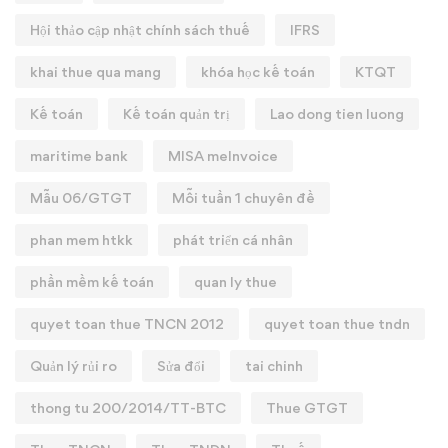
Hội thảo cập nhật chính sách thuế
IFRS
khai thue qua mang
khóa học kế toán
KTQT
Kế toán
Kế toán quản trị
Lao dong tien luong
maritime bank
MISA meInvoice
Mẫu 06/GTGT
Mỗi tuần 1 chuyên đề
phan mem htkk
phát triển cá nhân
phần mềm kế toán
quan ly thue
quyet toan thue TNCN 2012
quyet toan thue tndn
Quản lý rủi ro
Sửa đổi
tai chinh
thong tu 200/2014/TT-BTC
Thue GTGT