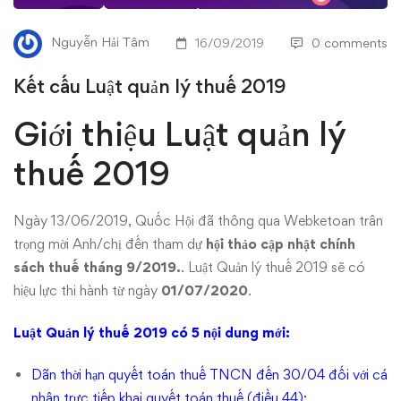
thuế
Nguyễn Hải Tâm
16/09/2019
0 comments
2019
Kết cấu Luật quản lý thuế 2019
Giới thiệu Luật quản lý
thuế 2019
Ngày 13/06/2019, Quốc Hội đã thông qua Webketoan trân
trọng mời Anh/chị đến tham dự
hội thảo cập nhật chính
sách thuế tháng 9/2019.
. Luật Quản lý thuế 2019 sẽ có
hiệu lực thi hành từ ngày
01/07/2020
.
Luật Quản lý thuế 2019 có 5 nội dung mới:
Dãn thời hạn quyết toán thuế TNCN đến 30/04 đối với cá
nhân trực tiếp khai quyết toán thuế (điều 44);