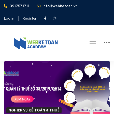
0917571711
info@webketoan.vn
Home
Nghiệp vụ Kế toán & Thuế
Kết cấu Luật quản lý thuế 2019
Log in
Register
Blog
Kết
cấu
Luật
quản
lý
NGHIỆP VỤ KẾ TOÁN & THUẾ