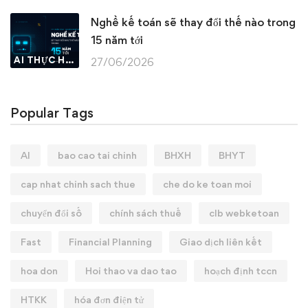
Nghề kế toán sẽ thay đổi thế nào trong
15 năm tới
AI THỰC HÀNH
27/06/2026
Popular Tags
AI
bao cao tai chinh
BHXH
BHYT
cap nhat chinh sach thue
che do ke toan moi
chuyển đổi số
chính sách thuế
clb webketoan
Fast
Financial Planning
Giao dịch liên kết
hoa don
Hoi thao va dao tao
hoạch định tccn
HTKK
hóa đơn điện tử