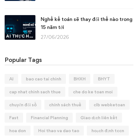
Nghề kế toán sẽ thay đổi thế nào trong
15 năm tới
AI THỰC HÀNH
27/06/2026
Popular Tags
AI
bao cao tai chinh
BHXH
BHYT
cap nhat chinh sach thue
che do ke toan moi
chuyển đổi số
chính sách thuế
clb webketoan
Fast
Financial Planning
Giao dịch liên kết
hoa don
Hoi thao va dao tao
hoạch định tccn