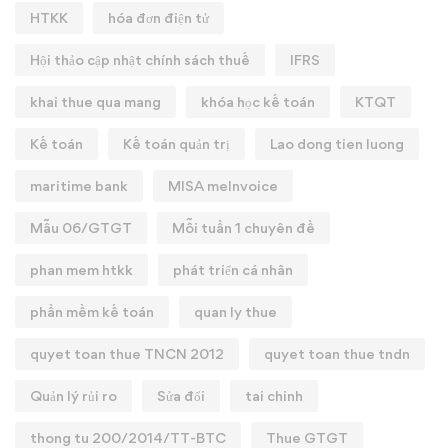
HTKK
hóa đơn điện tử
Hội thảo cập nhật chính sách thuế
IFRS
khai thue qua mang
khóa học kế toán
KTQT
Kế toán
Kế toán quản trị
Lao dong tien luong
maritime bank
MISA meInvoice
Mẫu 06/GTGT
Mỗi tuần 1 chuyên đề
phan mem htkk
phát triển cá nhân
phần mềm kế toán
quan ly thue
quyet toan thue TNCN 2012
quyet toan thue tndn
Quản lý rủi ro
Sửa đổi
tai chinh
thong tu 200/2014/TT-BTC
Thue GTGT