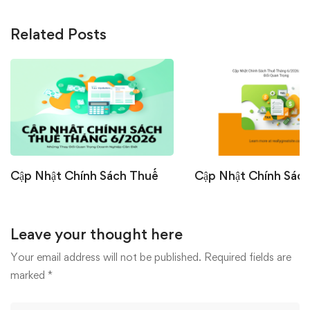
Related Posts
Cập Nhật Chính Sách Thuế
Cập Nhật Chính Sác
Tháng 6/2026: Những Thay
Tháng 6/2026: Nhữ
Đổi Quan Trọng Doanh
Đổi Quan Trọng Doa
Leave your thought here
Nghiệp Cần Biết
Nghiệp Cần Biết
07/07/2026
22/06/2026
Your email address will not be published.
Required fields are
marked
*