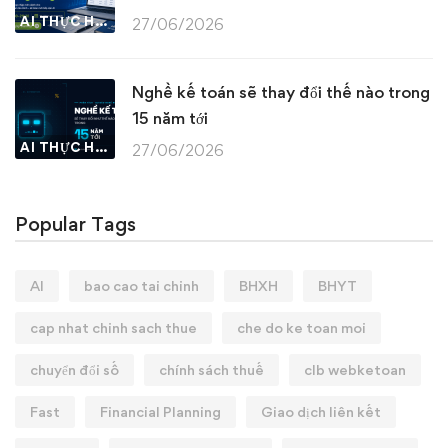
AI THỰC HÀNH
27/06/2026
Nghề kế toán sẽ thay đổi thế nào trong
15 năm tới
AI THỰC HÀNH
27/06/2026
Popular Tags
AI
bao cao tai chinh
BHXH
BHYT
cap nhat chinh sach thue
che do ke toan moi
chuyển đổi số
chính sách thuế
clb webketoan
Fast
Financial Planning
Giao dịch liên kết