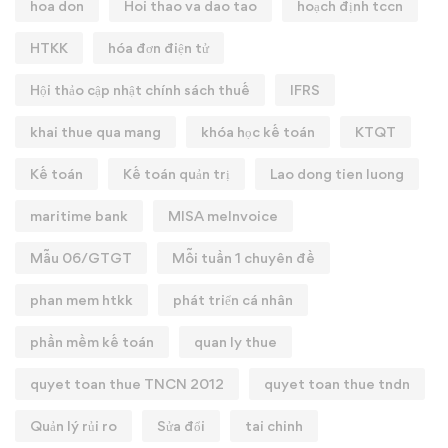
hoa don
Hoi thao va dao tao
hoạch định tccn
HTKK
hóa đơn điện tử
Hội thảo cập nhật chính sách thuế
IFRS
khai thue qua mang
khóa học kế toán
KTQT
Kế toán
Kế toán quản trị
Lao dong tien luong
maritime bank
MISA meInvoice
Mẫu 06/GTGT
Mỗi tuần 1 chuyên đề
phan mem htkk
phát triển cá nhân
phần mềm kế toán
quan ly thue
quyet toan thue TNCN 2012
quyet toan thue tndn
Quản lý rủi ro
Sửa đổi
tai chinh