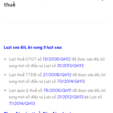
đổi,
thuế
bổ
sung
Luật
Thuế
Luật sửa đổi, bổ sung 3 luật sau:
GTGT,
Luật thuế GTGT số
13/2008/QH12
đã được sửa đổi, bổ
sung một số điều tại Luật số
31/2013/QH13
Thuế
Luật thuế TTĐB số
27/2008/QH12
đã được sửa đổi, bổ
TTDB
sung một số điều tại Luật số
70/2014/QH13
và
Luật quản lý thuế số
78/2006/QH11
đã được sửa đổi, bổ
sung một số điều tại Luật số
21/2012/QH13
v
à Luật số
Quản
71/2014/QH13