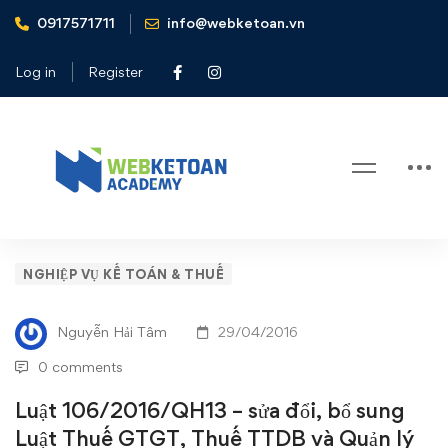
0917571711
info@webketoan.vn
Home
Nghiệp vụ Kế toán & Thuế
Luật 106/2016/QH13 - sửa đổi, bổ sung Luật Thuế GTGT,
Log in
Register
Thuế TTDB và Quản lý thuế
Blog
Luật
NGHIỆP VỤ KẾ TOÁN & THUẾ
106/2016/QH13
Nguyễn Hải Tâm
29/04/2016
–
0 comments
sửa
Luật 106/2016/QH13 – sửa đổi, bổ sung
Luật Thuế GTGT, Thuế TTDB và Quản lý