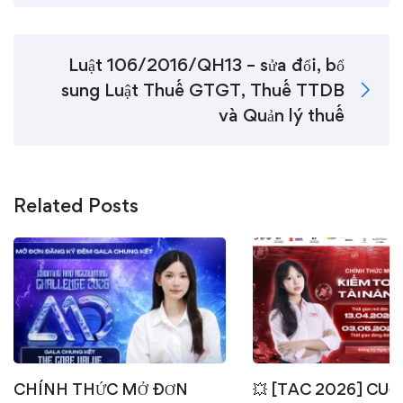
Luật 106/2016/QH13 – sửa đổi, bổ
sung Luật Thuế GTGT, Thuế TTDB
và Quản lý thuế
Related Posts
CHÍNH THỨC MỞ ĐƠN
💥 [TAC 2026] CUỘ