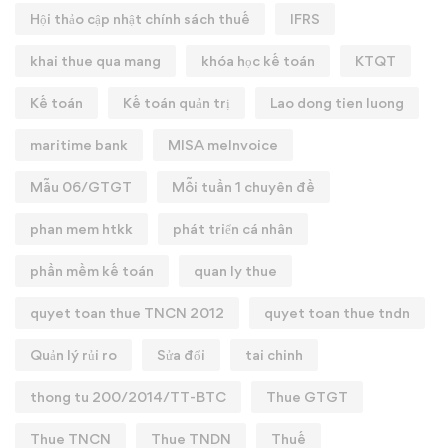
Hội thảo cập nhật chính sách thuế
IFRS
khai thue qua mang
khóa học kế toán
KTQT
Kế toán
Kế toán quản trị
Lao dong tien luong
maritime bank
MISA meInvoice
Mẫu 06/GTGT
Mỗi tuần 1 chuyên đề
phan mem htkk
phát triển cá nhân
phần mềm kế toán
quan ly thue
quyet toan thue TNCN 2012
quyet toan thue tndn
Quản lý rủi ro
Sửa đổi
tai chinh
thong tu 200/2014/TT-BTC
Thue GTGT
Thue TNCN
Thue TNDN
Thuế