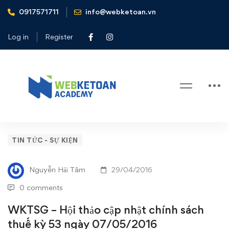
0917571711
info@webketoan.vn
Home
Tin tức - Sự kiện
WKTSG – Hội thảo cập nhật chính sách thuế kỳ 53 ngày
Log in
Register
07/05/2016
Blog
WKTSG
TIN TỨC - SỰ KIỆN
–
Nguyễn Hải Tâm
29/04/2016
Hội
0 comments
thảo
WKTSG – Hội thảo cập nhật chính sách
thuế kỳ 53 ngày 07/05/2016