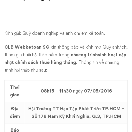
cập
nhật
chính
Kính gửi: Quý doanh nghiệp và anh chị em
kế toán
,
sách
CLB Webketoan SG
xin thông báo và kính mời Quý anh/chị
thuế
tham gia buổi hội thảo nằm trong
chương trình
sinh hoạt cập
nhật chính sách thuế hàng tháng
. Thông tin về chương
kỳ
trình hội thảo như sau:
53
Thời
ngày
08h15 – 11h30
ngày
07/05/2016
gian
07/05/2016
Địa
Hội Trường TT Học Tập Phát Triển TP.HCM –
điểm
Số 178 Nam Kỳ Khởi Nghĩa, Q.3, TP.HCM
Báo