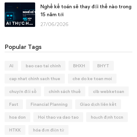
Nghề kế toán sẽ thay đổi thế nào trong
15 năm tới
AI THỰC HÀNH
27/06/2026
Popular Tags
AI
bao cao tai chinh
BHXH
BHYT
cap nhat chinh sach thue
che do ke toan moi
chuyển đổi số
chính sách thuế
clb webketoan
Fast
Financial Planning
Giao dịch liên kết
hoa don
Hoi thao va dao tao
hoạch định tccn
HTKK
hóa đơn điện tử