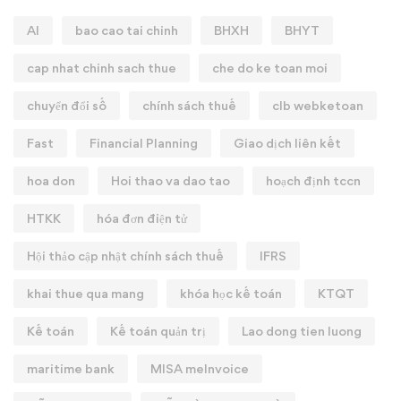
AI
bao cao tai chinh
BHXH
BHYT
cap nhat chinh sach thue
che do ke toan moi
chuyển đổi số
chính sách thuế
clb webketoan
Fast
Financial Planning
Giao dịch liên kết
hoa don
Hoi thao va dao tao
hoạch định tccn
HTKK
hóa đơn điện tử
Hội thảo cập nhật chính sách thuế
IFRS
khai thue qua mang
khóa học kế toán
KTQT
Kế toán
Kế toán quản trị
Lao dong tien luong
maritime bank
MISA meInvoice