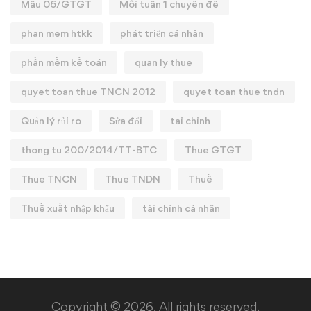
Mẫu 06/GTGT
Mỗi tuần 1 chuyên đề
phan mem htkk
phát triển cá nhân
phần mềm kế toán
quan ly thue
quyet toan thue TNCN 2012
quyet toan thue tndn
Quản lý rủi ro
Sửa đổi
tai chinh
thong tu 200/2014/TT-BTC
Thue GTGT
Thue TNCN
Thue TNDN
Thuế
Thuế xuất nhập khẩu
tài chính cá nhân
Copyright © 2026. All rights reserved.