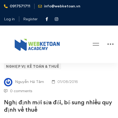
0917571711
info@webketoan.vn
Home
Nghiệp vụ Kế toán & Thuế
Nghị định mới sửa đổi, bổ sung nhiều quy định về thuế
Log in
Register
Blog
Nghị
NGHIỆP VỤ KẾ TOÁN & THUẾ
định
Nguyễn Hải Tâm
01/08/2016
mới
0 comments
sửa
Nghị định mới sửa đổi, bổ sung nhiều quy
định về thuế
đổi,