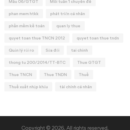
Mẫu 06/GTGT
Mỗi tuần 1 chuyên đề
phan mem htkk
phát triển cá nhân
phần mềm kế toán
quan ly thue
quyet toan thue TNCN 2012
quyet toan thue tndn
Quản lý rủi ro
Sửa đổi
tai chinh
thong tu 200/2014/TT-BTC
Thue GTGT
Thue TNCN
Thue TNDN
Thuế
Thuế xuất nhập khẩu
tài chính cá nhân
Copyright © 2026. All rights reserved.