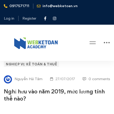
0917571711
info@webketoan.vn
Home
Nghiệp vụ Kế toán & Thuế
Nghỉ hưu vào năm 2019, mức lương tính thế nào?
Log in
Register
Blog
Nghỉ
NGHIỆP VỤ KẾ TOÁN & THUẾ
hưu
Nguyễn Hải Tâm
27/07/2017
0 comments
vào
Nghỉ hưu vào năm 2019, mức lương tính
năm
thế nào?
2019,