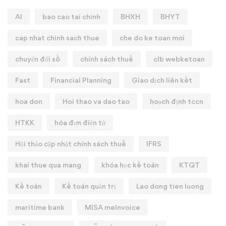
AI
bao cao tai chinh
BHXH
BHYT
cap nhat chinh sach thue
che do ke toan moi
chuyển đổi số
chính sách thuế
clb webketoan
Fast
Financial Planning
Giao dịch liên kết
hoa don
Hoi thao va dao tao
hoạch định tccn
HTKK
hóa đơn điện tử
Hội thảo cập nhật chính sách thuế
IFRS
khai thue qua mang
khóa học kế toán
KTQT
Kế toán
Kế toán quản trị
Lao dong tien luong
maritime bank
MISA meInvoice