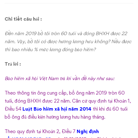
mức
Chi tiết câu hỏi :
lương
tính
Đến năm 2019 bố tôi tròn 60 tuổi và đóng BHXH được 22
năm. Vậy, bố tôi có được hưởng lương hưu không? Nếu được
thế
thì bao nhiêu % mức lương đóng bảo hiểm?
nào?
Trả lời :
Bảo hiểm xã hội Việt Nam trả lời vấn đề này như sau:
Theo thông tin ông cung cấp, bố ông năm 2019 tròn 60
tuổi, đóng BHXH được 22 năm. Căn cứ quy định tại Khoản 1,
Điều 54
Luật Bảo hiểm xã hội năm 2014
thì khi đủ 60 tuổi
bố ông đủ điều kiện hưởng lương hưu hàng tháng.
Theo quy định tại Khoản 2, Điều 7
Nghị định