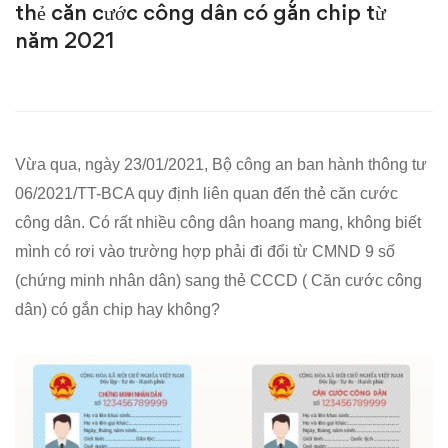
thẻ căn cước công dân có gắn chip từ
buộc
năm 2021
và
không
bắt
Vừa qua, ngày 23/01/2021, Bộ công an ban hành thông tư
06/2021/TT-BCA quy định liên quan đến thẻ căn cước
buộc
công dân. Có rất nhiều công dân hoang mang, không biết
khi
mình có rơi vào trường hợp phải đi đổi từ CMND 9 số
(chứng minh nhân dân) sang thẻ CCCD ( Căn cước công
đổi
dân) có gắn chip hay không?
chứng
minh
nhân