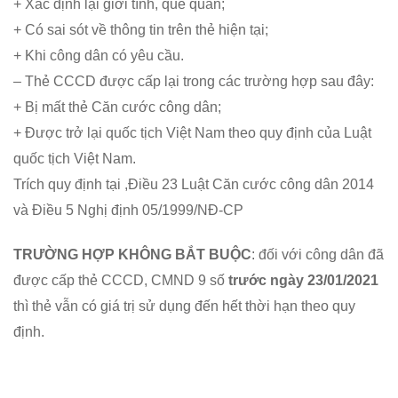
từ
+ Xác định lại giới tính, quê quán;
+ Có sai sót về thông tin trên thẻ hiện tại;
năm
+ Khi công dân có yêu cầu.
– Thẻ CCCD được cấp lại trong các trường hợp sau đây:
2021
+ Bị mất thẻ Căn cước công dân;
+ Được trở lại quốc tịch Việt Nam theo quy định của Luật
quốc tịch Việt Nam.
Trích quy định tại ,Điều 23 Luật Căn cước công dân 2014
và Điều 5 Nghị định 05/1999/NĐ-CP
TRƯỜNG HỢP KHÔNG BẮT BUỘC
: đối với công dân đã
được cấp thẻ CCCD, CMND 9 số
trước ngày 23/01/2021
thì thẻ vẫn có giá trị sử dụng đến hết thời hạn theo quy
định.