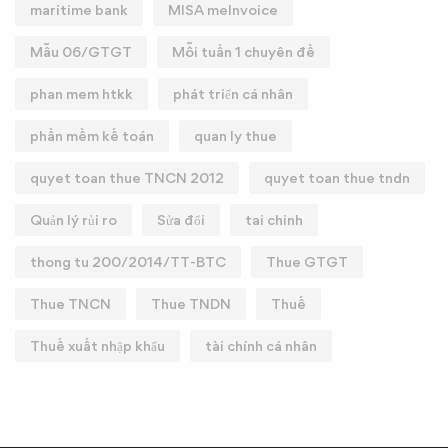
maritime bank
MISA meInvoice
Mẫu 06/GTGT
Mỗi tuần 1 chuyên đề
phan mem htkk
phát triển cá nhân
phần mềm kế toán
quan ly thue
quyet toan thue TNCN 2012
quyet toan thue tndn
Quản lý rủi ro
Sửa đổi
tai chinh
thong tu 200/2014/TT-BTC
Thue GTGT
Thue TNCN
Thue TNDN
Thuế
Thuế xuất nhập khẩu
tài chính cá nhân