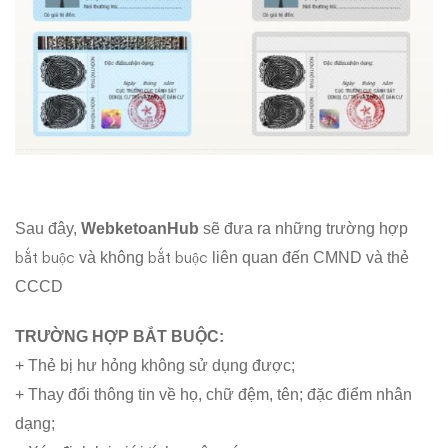
dân
sang
thẻ
căn
cước
Sau đây,
WebketoanHub
sẽ đưa ra những trường hợp
công
bắt buộc
bắt buộc
và không
liên quan đến CMND và thẻ
dân
CCCD
có
TRƯỜNG HỢP BẮT BUỘC:
gắn
+ Thẻ bị hư hỏng không sử dụng được;
+ Thay đổi thông tin về họ, chữ đệm, tên; đặc điểm nhân
chip
dạng;