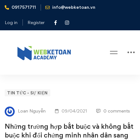
0917571711
info@webketoan.vn
Home
Tin tức - Sự kiện
Những trường hợp bắt buộc và không bắt buộc khi đổi
Log in
Register
chứng minh nhân dân sang thẻ căn cước công dân có gắn
chip từ năm 2021
Blog
Những
TIN TỨC - SỰ KIỆN
trường
Loan Nguyễn
09/04/2021
0 comments
hợp
Những trường hợp bắt buộc và không bắt
bắt
buộc khi đổi chứng minh nhân dân sang