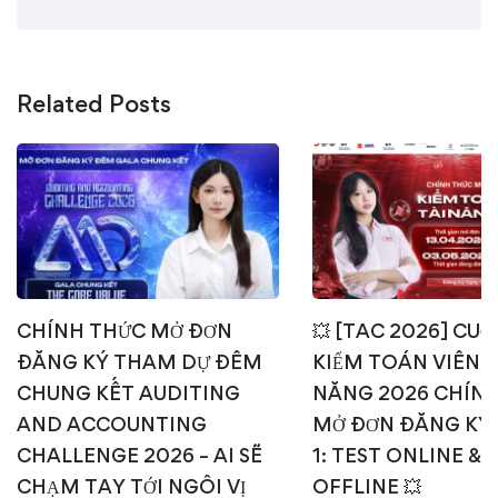
Related Posts
CHÍNH THỨC MỞ ĐƠN
💥 [TAC 2026] CUỘ
ĐĂNG KÝ THAM DỰ ĐÊM
KIỂM TOÁN VIÊN T
CHUNG KẾT AUDITING
NĂNG 2026 CHÍN
AND ACCOUNTING
MỞ ĐƠN ĐĂNG KÝ
CHALLENGE 2026 – AI SẼ
1: TEST ONLINE & 
CHẠM TAY TỚI NGÔI VỊ
OFFLINE 💥