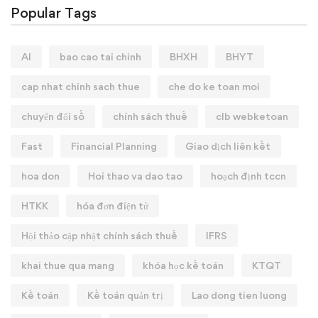
Popular Tags
AI
bao cao tai chinh
BHXH
BHYT
cap nhat chinh sach thue
che do ke toan moi
chuyển đổi số
chính sách thuế
clb webketoan
Fast
Financial Planning
Giao dịch liên kết
hoa don
Hoi thao va dao tao
hoạch định tccn
HTKK
hóa đơn điện tử
Hội thảo cập nhật chính sách thuế
IFRS
khai thue qua mang
khóa học kế toán
KTQT
Kế toán
Kế toán quản trị
Lao dong tien luong