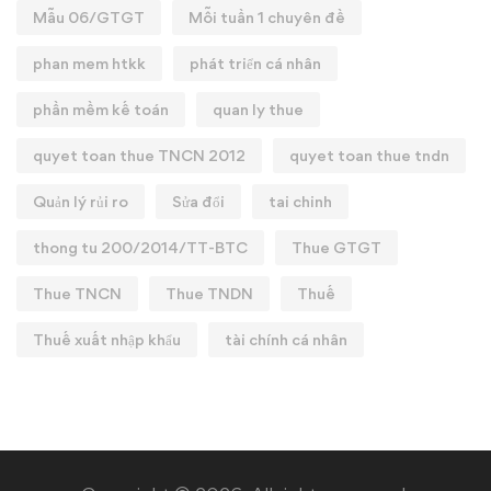
Mẫu 06/GTGT
Mỗi tuần 1 chuyên đề
phan mem htkk
phát triển cá nhân
phần mềm kế toán
quan ly thue
quyet toan thue TNCN 2012
quyet toan thue tndn
Quản lý rủi ro
Sửa đổi
tai chinh
thong tu 200/2014/TT-BTC
Thue GTGT
Thue TNCN
Thue TNDN
Thuế
Thuế xuất nhập khẩu
tài chính cá nhân