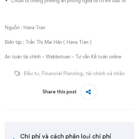
Chuẩn bị những phương án phòng ngừa rủi ro khi đầu tư
Nguồn : Hana Tran
Biên tập : Trần Thị Mai Hân ( Hana Tran )
An toàn tài chính – Webketoan – Tư vấn Kế toán online
Đầu tư
,
Financial Planning
,
tài chính cá nhân
Share this post
Chi phí và cách phân loại chi phí