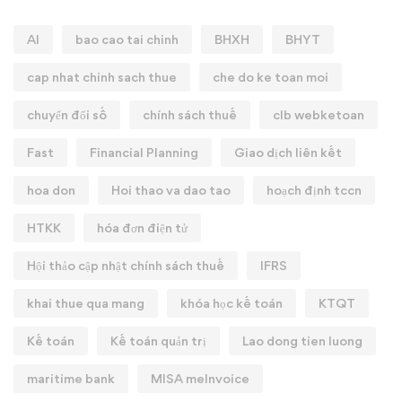
AI
bao cao tai chinh
BHXH
BHYT
cap nhat chinh sach thue
che do ke toan moi
chuyển đổi số
chính sách thuế
clb webketoan
Fast
Financial Planning
Giao dịch liên kết
hoa don
Hoi thao va dao tao
hoạch định tccn
HTKK
hóa đơn điện tử
Hội thảo cập nhật chính sách thuế
IFRS
khai thue qua mang
khóa học kế toán
KTQT
Kế toán
Kế toán quản trị
Lao dong tien luong
maritime bank
MISA meInvoice