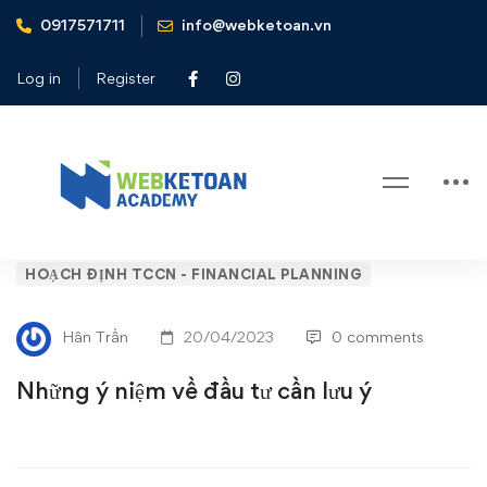
0917571711
info@webketoan.vn
Home
Hoạch định TCCN - Financial Planning
Những ý niệm về đầu tư cần lưu ý
Log in
Register
Blog
Những
HOẠCH ĐỊNH TCCN - FINANCIAL PLANNING
ý
Hân Trần
20/04/2023
0 comments
niệm
Những ý niệm về đầu tư cần lưu ý
về
đầu