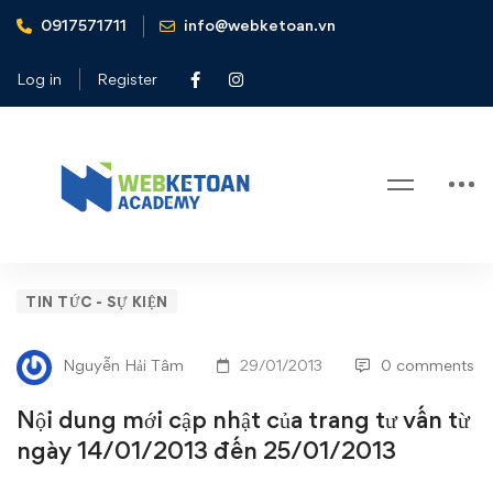
0917571711
info@webketoan.vn
Home
Tin tức - Sự kiện
Nội dung mới cập nhật của trang tư vấn từ ngày 14/01/2013
Log in
Register
đến 25/01/2013
Blog
Nội
TIN TỨC - SỰ KIỆN
dung
Nguyễn Hải Tâm
29/01/2013
0 comments
mới
Nội dung mới cập nhật của trang tư vấn từ
cập
ngày 14/01/2013 đến 25/01/2013