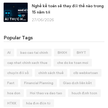
Nghề kế toán sẽ thay đổi thế nào trong
15 năm tới
AI THỰC HÀNH
27/06/2026
Popular Tags
AI
bao cao tai chinh
BHXH
BHYT
cap nhat chinh sach thue
che do ke toan moi
chuyển đổi số
chính sách thuế
clb webketoan
Fast
Financial Planning
Giao dịch liên kết
hoa don
Hoi thao va dao tao
hoạch định tccn
HTKK
hóa đơn điện tử