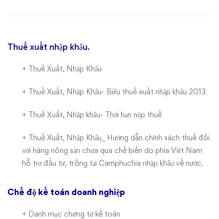
nhật
của
trang
Thuế xuất nhập khẩu.
tư
+
Thuế Xuất, Nhập Khẩu
vấn
+
Thuế Xuất, Nhập Khẩu- Biểu thuế xuất nhập khẩu 2013
từ
+
Thuế Xuất, Nhập khẩu- Thời hạn nộp thuế
ngày
+
Thuế Xuất, Nhập Khẩu_ Hướng dẫn chính sách thuế đối
14/01/2013
với hàng nông sản chưa qua chế biến do phía Việt Nam
hỗ trợ đầu tư, trồng tại Camphuchia nhập khẩu về nước.
đến
Chế độ kế toán doanh nghiệp
25/01/2013
+
Danh mục chứng từ kế toán