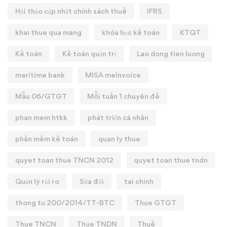
Hội thảo cập nhật chính sách thuế
IFRS
khai thue qua mang
khóa học kế toán
KTQT
Kế toán
Kế toán quản trị
Lao dong tien luong
maritime bank
MISA meInvoice
Mẫu 06/GTGT
Mỗi tuần 1 chuyên đề
phan mem htkk
phát triển cá nhân
phần mềm kế toán
quan ly thue
quyet toan thue TNCN 2012
quyet toan thue tndn
Quản lý rủi ro
Sửa đổi
tai chinh
thong tu 200/2014/TT-BTC
Thue GTGT
Thue TNCN
Thue TNDN
Thuế