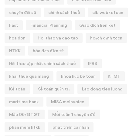
chuyển đổi số
chính sách thuế
clb webketoan
Fast
Financial Planning
Giao dịch liên kết
hoa don
Hoi thao va dao tao
hoạch định tccn
HTKK
hóa đơn điện tử
Hội thảo cập nhật chính sách thuế
IFRS
khai thue qua mang
khóa học kế toán
KTQT
Kế toán
Kế toán quản trị
Lao dong tien luong
maritime bank
MISA meInvoice
Mẫu 06/GTGT
Mỗi tuần 1 chuyên đề
phan mem htkk
phát triển cá nhân