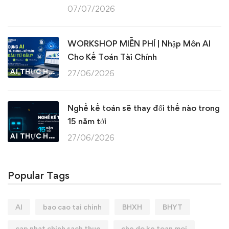
07/07/2026
WORKSHOP MIỄN PHÍ | Nhập Môn AI
Cho Kế Toán Tài Chính
AI THỰC HÀNH
27/06/2026
Nghề kế toán sẽ thay đổi thế nào trong
15 năm tới
AI THỰC HÀNH
27/06/2026
Popular Tags
AI
bao cao tai chinh
BHXH
BHYT
cap nhat chinh sach thue
che do ke toan moi