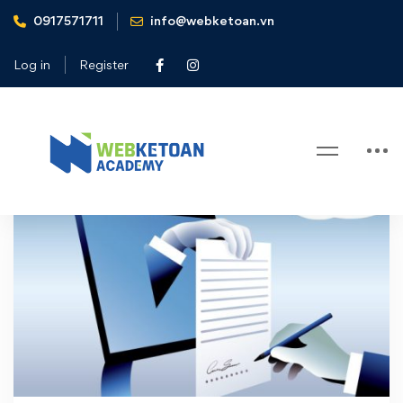
0917571711
info@webketoan.vn
Home
chu ky so
Log in
Register
Tag: chu ky so