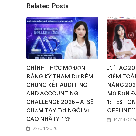
Related Posts
CHÍNH THỨC MỞ ĐƠN
💥 [TAC 2
ĐĂNG KÝ THAM DỰ ĐÊM
KIỂM TOÁN
CHUNG KẾT AUDITING
NĂNG 202
AND ACCOUNTING
MỞ ĐƠN Đ
CHALLENGE 2026 – AI SẼ
1: TEST O
CHẠM TAY TỚI NGÔI VỊ
OFFLINE 
CAO NHẤT? 🎉🏆
15/04/202
22/04/2026