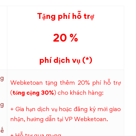
Tặng phí hỗ trợ
20 %
phí dịch vụ (*)
ng
Webketoan tặng thêm 20% phí hỗ trợ
(
tổng cộng 30%
) cho khách hàng:
ng
+ Gia hạn dịch vụ hoặc đăng ký mới giao
nhận, hướng dẫn tại VP Webketoan.
uế
+ Hỗ trợ qua mạng.