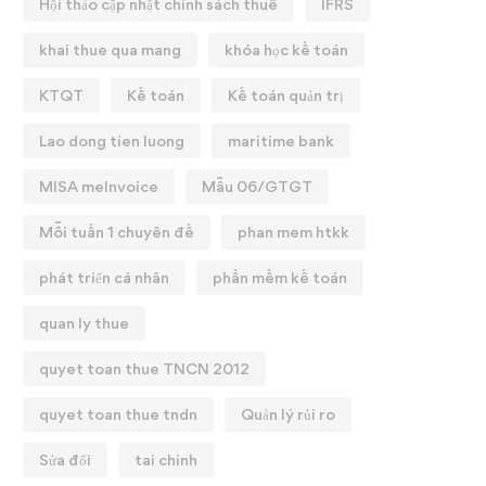
Hội thảo cập nhật chính sách thuế
IFRS
khai thue qua mang
khóa học kế toán
KTQT
Kế toán
Kế toán quản trị
Lao dong tien luong
maritime bank
MISA meInvoice
Mẫu 06/GTGT
Mỗi tuần 1 chuyên đề
phan mem htkk
phát triển cá nhân
phần mềm kế toán
quan ly thue
quyet toan thue TNCN 2012
quyet toan thue tndn
Quản lý rủi ro
Sửa đổi
tai chinh