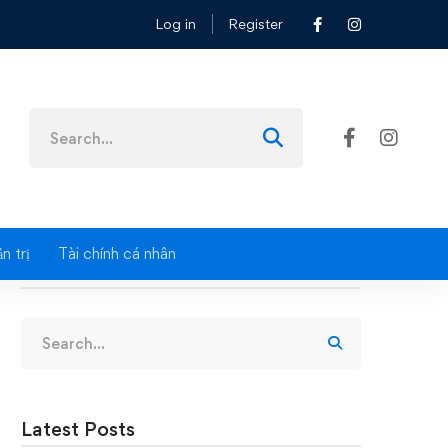
Log in
Register
Search
for:
n trị
Tài chính cá nhân
Search
Search
for:
Latest Posts