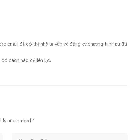
14/03/2026
hoặc email để có thể nhờ tư vấn về đăng ký chương trình ưu đãi
 có cách nào để liên lạc.
elds are marked
*