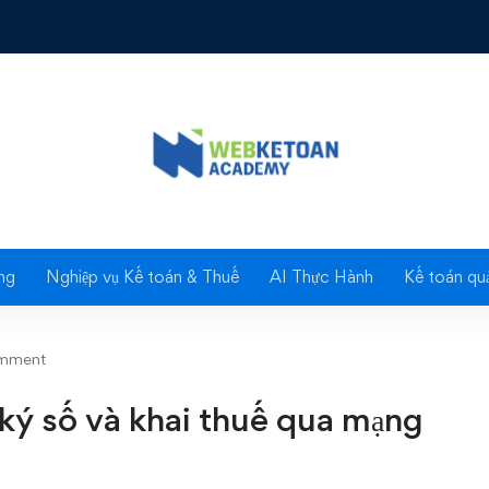
số và khai thuế qua mạng
Blog
ng
Nghiệp vụ Kế toán & Thuế
AI Thực Hành
Kế toán quả
omment
ký số và khai thuế qua mạng