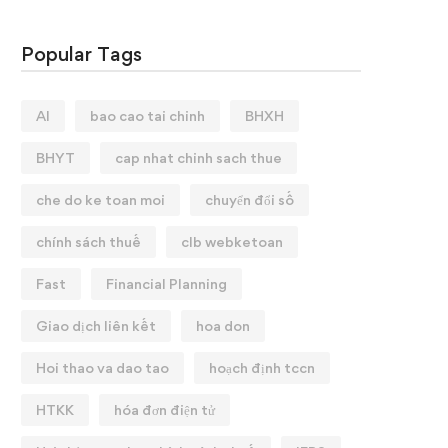
Popular Tags
AI
bao cao tai chinh
BHXH
BHYT
cap nhat chinh sach thue
che do ke toan moi
chuyển đổi số
chính sách thuế
clb webketoan
Fast
Financial Planning
Giao dịch liên kết
hoa don
Hoi thao va dao tao
hoạch định tccn
HTKK
hóa đơn điện tử