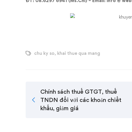
ĐT: 08.6297 6941 (Ms.Chi) – Email: info @ w
chu ky so
,
khai thue qua mang
Chính sách thuế GTGT, thuế
TNDN đối với các khoản chiết
khấu, giảm giá