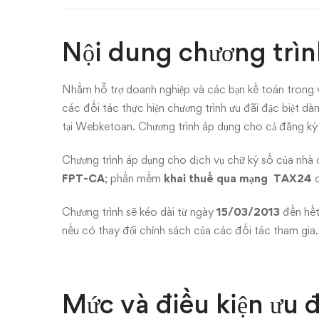
vụ
chữ
Nội dung chương trìn
ký
Nhằm hỗ trợ doanh nghiệp và các bạn kế toán trong 
số
các đối tác thực hiện chương trình ưu đãi đặc biệt d
và
tại Webketoan. Chương trình áp dụng cho cả đăng ký 
khai
Chương trình áp dụng cho dịch vụ chữ ký số của nhà
FPT-CA
; phần mềm
khai thuế qua mạng TAX24
c
thuế
Chương trình sẽ kéo dài từ ngày
15/03/2013
đến hế
qua
nếu có thay đổi chính sách của các đối tác tham gia.
mạng
Mức và điều kiện ưu đ