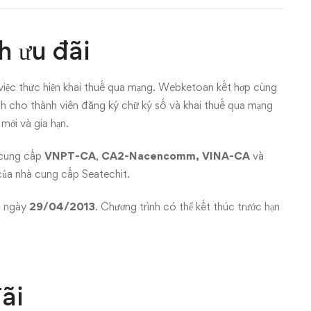
h ưu đãi
việc thực hiện khai thuế qua mạng. Webketoan kết hợp cùng
ành cho thành viên đăng ký chữ ký số và khai thuế qua mạng
mới và gia hạn.
 cung cấp
VNPT-CA
,
CA2-Nacencomm,
VINA-CA
và
ủa nhà cung cấp Seatechit.
t ngày
29/04/2013
. Chương trình có thể kết thúc trước hạn
ãi