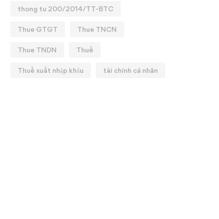
thong tu 200/2014/TT-BTC
Thue GTGT
Thue TNCN
Thue TNDN
Thuế
Thuế xuất nhập khẩu
tài chính cá nhân