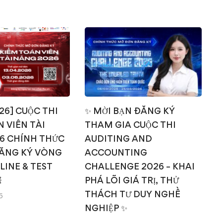
026] CUỘC THI
✨ MỜI BẠN ĐĂNG KÝ
 VIÊN TÀI
THAM GIA CUỘC THI
T
6 CHÍNH THỨC
AUDITING AND
ĂNG KÝ VÒNG
ACCOUNTING
NLINE & TEST
CHALLENGE 2026 – KHAI

PHÁ LÕI GIÁ TRỊ, THỬ
THÁCH TƯ DUY NGHỀ
6
NGHIỆP ✨