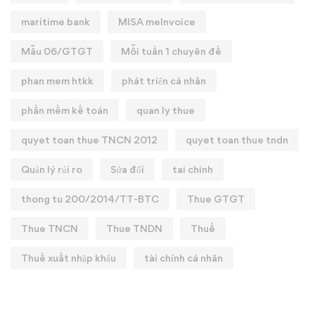
maritime bank
MISA meInvoice
Mẫu 06/GTGT
Mỗi tuần 1 chuyên đề
phan mem htkk
phát triển cá nhân
phần mềm kế toán
quan ly thue
quyet toan thue TNCN 2012
quyet toan thue tndn
Quản lý rủi ro
Sửa đổi
tai chinh
thong tu 200/2014/TT-BTC
Thue GTGT
Thue TNCN
Thue TNDN
Thuế
Thuế xuất nhập khẩu
tài chính cá nhân