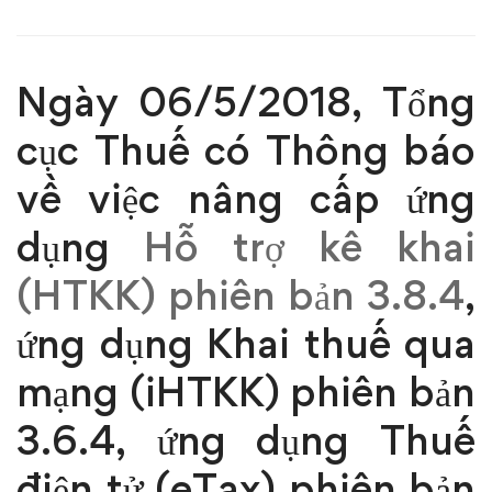
sử
dụng
Ngày 06/5/2018, Tổng
ứng
cục Thuế có Thông báo
dụng
về việc nâng cấp ứng
HTKK
dụng
Hỗ trợ kê khai
3.8.4
(HTKK) phiên bản 3.8.4
,
từ
ứng dụng Khai thuế qua
hôm
mạng (iHTKK) phiên bản
nay
3.6.4, ứng dụng Thuế
(07/5/2018)
điện tử (eTax) phiên bản