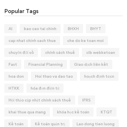
Popular Tags
AI
bao cao tai chinh
BHXH
BHYT
cap nhat chinh sach thue
che do ke toan moi
chuyển đổi số
chính sách thuế
clb webketoan
Fast
Financial Planning
Giao dịch liên kết
hoa don
Hoi thao va dao tao
hoạch định tccn
HTKK
hóa đơn điện tử
Hội thảo cập nhật chính sách thuế
IFRS
khai thue qua mang
khóa học kế toán
KTQT
Kế toán
Kế toán quản trị
Lao dong tien luong