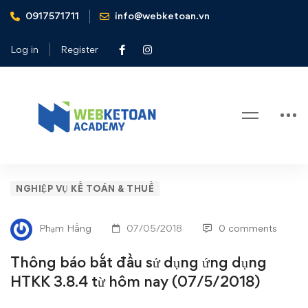
0917571711
info@webketoan.vn
Home
Nghiệp vụ Kế toán & Thuế
Thông báo bắt đầu sử dụng ứng dụng HTKK 3.8.4 từ hôm
Log in
Register
nay (07/5/2018)
Blog
Thông
NGHIỆP VỤ KẾ TOÁN & THUẾ
báo
Phạm Hằng
07/05/2018
0 comments
bắt
Thông báo bắt đầu sử dụng ứng dụng
đầu
HTKK 3.8.4 từ hôm nay (07/5/2018)