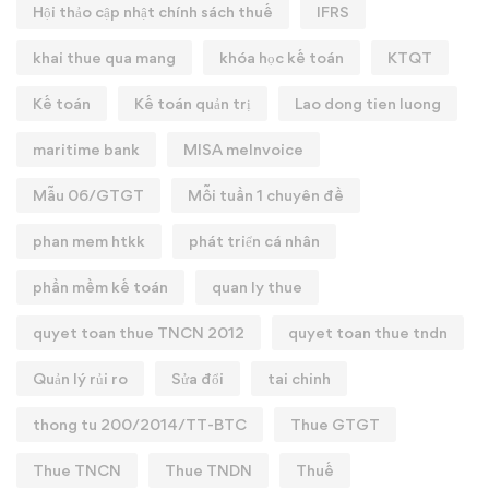
Hội thảo cập nhật chính sách thuế
IFRS
khai thue qua mang
khóa học kế toán
KTQT
Kế toán
Kế toán quản trị
Lao dong tien luong
maritime bank
MISA meInvoice
Mẫu 06/GTGT
Mỗi tuần 1 chuyên đề
phan mem htkk
phát triển cá nhân
phần mềm kế toán
quan ly thue
quyet toan thue TNCN 2012
quyet toan thue tndn
Quản lý rủi ro
Sửa đổi
tai chinh
thong tu 200/2014/TT-BTC
Thue GTGT
Thue TNCN
Thue TNDN
Thuế