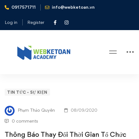
0917571711
info@webketoan.vn
Home
Tin tức - Sự kiện
Thông Báo Thay Đổi Thời Gian Tổ Chức HCA Webinar:
Log in
Register
Chuyên đề 3 “Giải pháp cho nhà máy sản xuất và chuỗi
cung ứng”
Blog
Thông
TIN TỨC - SỰ KIỆN
Báo
Phạm Thảo Quyên
08/09/2020
Thay
0 comments
Đổi
Thông Báo Thay Đổi Thời Gian Tổ Chức