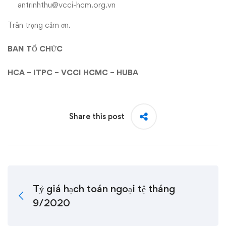
antrinhthu@vcci-hcm.org.vn
Trân trọng cảm ơn.
BAN TỔ CHỨC
HCA – ITPC – VCCI HCMC – HUBA
Share this post
Tỷ giá hạch toán ngoại tệ tháng
9/2020