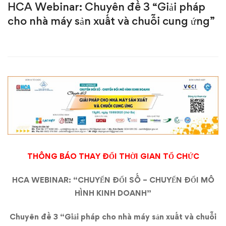
HCA Webinar: Chuyên đề 3 “Giải pháp
Thời
cho nhà máy sản xuất và chuỗi cung ứng”
Gian
Tổ
Chức
HCA
Webinar:
Chuyên
THÔNG BÁO THAY ĐỔI THỜI GIAN TỔ CHỨC
đề
HCA WEBINAR
: “CHUYỂN ĐỔI SỐ – CHUYỂN ĐỔI MÔ
3
HÌNH KINH DOANH”
“Giải
Chuyên đề 3 “Giải pháp cho nhà máy sản xuất và chuỗi