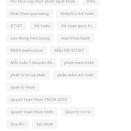
Hội thảo cập nhật chính sách thuế
IFRS
khai thue qua mang
khóa học kế toán
KTQT
Kế toán
Kế toán quản trị
Lao dong tien luong
maritime bank
MISA meInvoice
Mẫu 06/GTGT
Mỗi tuần 1 chuyên đề
phan mem htkk
phát triển cá nhân
phần mềm kế toán
quan ly thue
quyet toan thue TNCN 2012
quyet toan thue tndn
Quản lý rủi ro
Sửa đổi
tai chinh