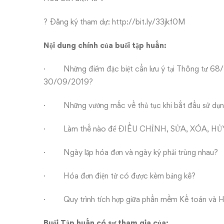
? Đăng ký tham dự:
http://bit.ly/33jkf0M
Nội dung chính của buổi tập huấn:
· Những điểm đặc biệt cần lưu ý tại Thông tư 68
30/09/2019?
· Những vướng mắc về thủ tục khi bắt đầu sử dụng
· Làm thế nào để ĐIỀU CHỈNH, SỬA, XÓA, HỦY
· Ngày lập hóa đơn và ngày ký phải trùng nhau?
· Hóa đơn điện tử có được kèm bảng kê?
· Quy trình tích hợp giữa phần mềm Kế toán và Hó
Buổi Tập huấn có sự tham gia của: