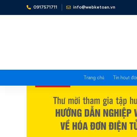
0917571711
info@webketoan.vn
Home
Tin tức - Sự kiện
THƯ MỜI THAM GIA “HƯỚN
Trang chủ
Tin hoạt độ
THƯ
MỜI
THAM
GIA