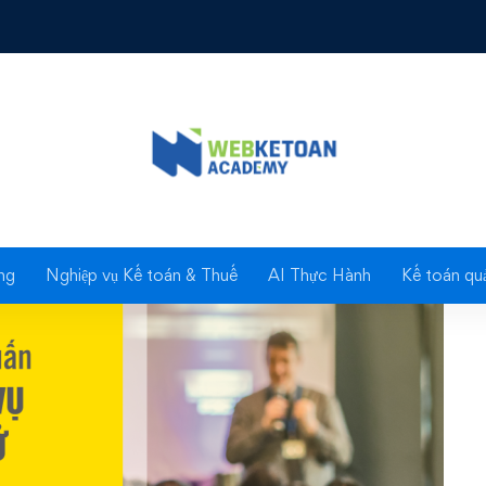
G DẪN NGHIỆP VỤ VỀ HÓA ĐƠN ĐIỆN TỬ”
Blog
ng
Nghiệp vụ Kế toán & Thuế
AI Thực Hành
Kế toán quả