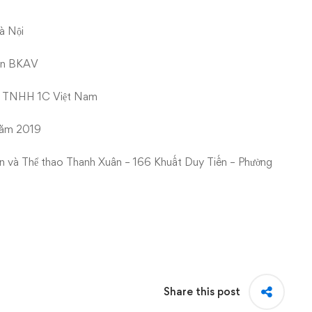
à Nội
hần BKAV
ty TNHH 1C Việt Nam
 năm 2019
in và Thể thao Thanh Xuân – 166 Khuất Duy Tiến – Phường
Share this post