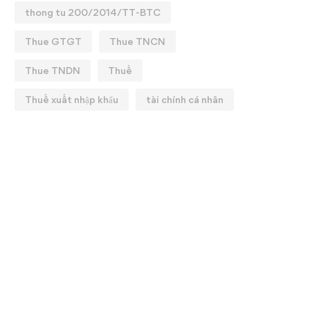
thong tu 200/2014/TT-BTC
Thue GTGT
Thue TNCN
Thue TNDN
Thuế
Thuế xuất nhập khẩu
tài chính cá nhân
💼 CHIÊU SINH KHAI
GIẢNG KHOÁ HỌC: T
CHUYÊN SÂU ✨
12/01/2026