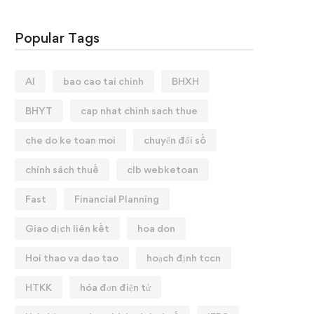
Popular Tags
AI
bao cao tai chinh
BHXH
BHYT
cap nhat chinh sach thue
che do ke toan moi
chuyển đổi số
chính sách thuế
clb webketoan
Fast
Financial Planning
Giao dịch liên kết
hoa don
Hoi thao va dao tao
hoạch định tccn
HTKK
hóa đơn điện tử