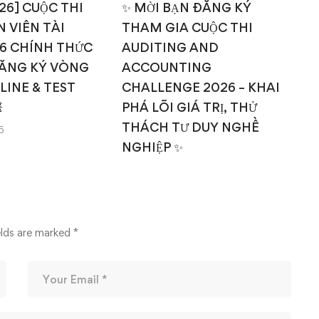
026] CUỘC THI
✨ MỜI BẠN ĐĂNG KÝ
 VIÊN TÀI
THAM GIA CUỘC THI
T
6 CHÍNH THỨC
AUDITING AND
ĂNG KÝ VÒNG
ACCOUNTING
NLINE & TEST
CHALLENGE 2026 – KHAI

PHÁ LÕI GIÁ TRỊ, THỬ
THÁCH TƯ DUY NGHỀ
6
NGHIỆP ✨
14/03/2026
elds are marked
*