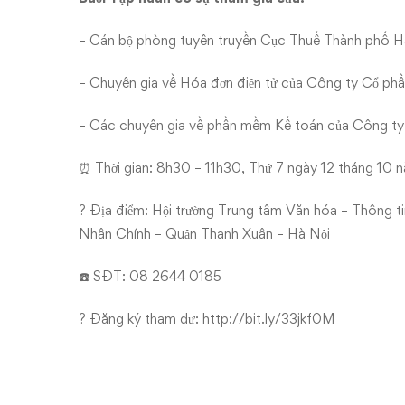
– Cán bộ phòng tuyên truyền Cục Thuế Thành phố H
– Chuyên gia về Hóa đơn điện tử của Công ty Cổ p
– Các chuyên gia về phần mềm Kế toán của Công 
⏰ Thời gian: 8h30 – 11h30, Thứ 7 ngày 12 tháng 10
? Địa điểm: Hội trường Trung tâm Văn hóa – Thông t
Nhân Chính – Quận Thanh Xuân – Hà Nội
☎️ SĐT: 08 2644 0185
? Đăng ký tham dự:
http://bit.ly/33jkf0M