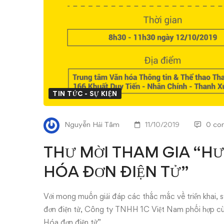
“HƯỚNG
DẪN
NGHIỆP
VỤ
VỀ
TIN TỨC - SỰ KIỆN
HÓA
Nguyễn Hải Tâm
11/10/2019
0 co
ĐƠN
THƯ MỜI THAM GIA “H
ĐIỆN
HÓA ĐƠN ĐIỆN TỬ”
TỬ”
Với mong muốn giải đáp các thắc mắc về triển khai, 
đơn điện tử, Công ty TNHH 1C Việt Nam phối hợp cù
Hóa đơn điện tử”.