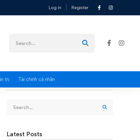
Log in
Register
Search
for:
n trị
Tài chính cá nhân
Search
Search
for:
Latest Posts