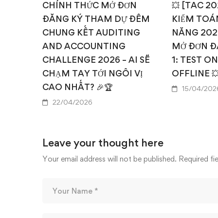
CHÍNH THỨC MỞ ĐƠN
💥 [TAC 2
ĐĂNG KÝ THAM DỰ ĐÊM
KIỂM TOÁN
CHUNG KẾT AUDITING
NĂNG 202
AND ACCOUNTING
MỞ ĐƠN Đ
CHALLENGE 2026 – AI SẼ
1: TEST O
CHẠM TAY TỚI NGÔI VỊ
OFFLINE 
CAO NHẤT? 🎉🏆
15/04/202
22/04/2026
Leave your thought here
Your email address will not be published.
Required fi