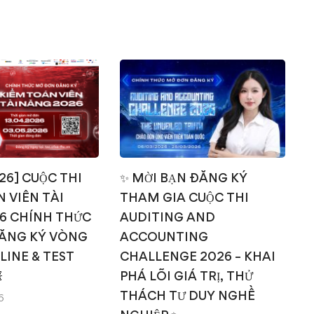
026] CUỘC THI
✨ MỜI BẠN ĐĂNG KÝ
 VIÊN TÀI
THAM GIA CUỘC THI
T
6 CHÍNH THỨC
AUDITING AND
ĂNG KÝ VÒNG
ACCOUNTING
NLINE & TEST
CHALLENGE 2026 – KHAI

PHÁ LÕI GIÁ TRỊ, THỬ
THÁCH TƯ DUY NGHỀ
6