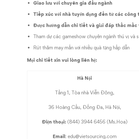
Giao lưu với chuyên gia đầu ngành
tại
Tiếp xúc với nhà tuyển dụng đến từ các công t
khu
Được hướng dẫn chi tiết và giải đáp thắc mắc v
vực
Tham dự các gameshow chuyên ngành thú vị và s
Rút thăm may mắn với nhiều quà tặng hấp dẫn
Miền
Mọi chi tiết xin vui lòng liên hệ:
Bắc
Hà Nội
Tầng 1, Tòa nhà Viễn Đông,
36 Hoàng Cầu, Đống Đa, Hà Nội,
Điện thoại:
(844) 3944 6456 (Ms.Hoa)
Email
:
edu@vietsourcing.com