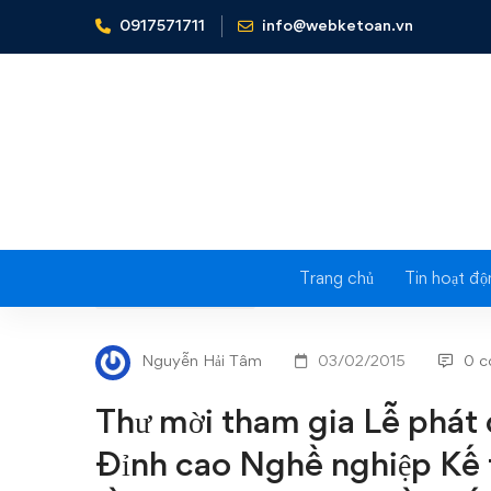
0917571711
info@webketoan.vn
Home
Tin tức - Sự kiện
Thư mời tham gia Lễ phát động
Trang chủ
Tin hoạt độ
Thư
TIN TỨC - SỰ KIỆN
mời
Nguyễn Hải Tâm
03/02/2015
0 
tham
Thư mời tham gia Lễ phát
gia
Đỉnh cao Nghề nghiệp Kế t