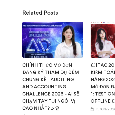
Related Posts
CHÍNH THỨC MỞ ĐƠN
💥 [TAC 2
ĐĂNG KÝ THAM DỰ ĐÊM
KIỂM TOÁN
CHUNG KẾT AUDITING
NĂNG 202
AND ACCOUNTING
MỞ ĐƠN Đ
CHALLENGE 2026 – AI SẼ
1: TEST O
CHẠM TAY TỚI NGÔI VỊ
OFFLINE 
CAO NHẤT? 🎉🏆
15/04/202