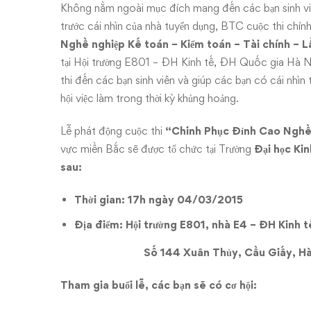
nghiệp
Không nằm ngoài mục đích mang đến các bạn sinh viê
Kế
trước cái nhìn của nhà tuyển dụng, BTC cuộc thi chín
Nghề nghiệp Kế toán – Kiểm toán – Tài chính – L
toán
tại Hội trường E801 – ĐH Kinh tế, ĐH Quốc gia Hà 
thi đến các bạn sinh viên và giúp các bạn có cái nhìn 
–
hội việc làm trong thời kỳ khủng hoảng.
Kiểm
Lễ phát động cuộc thi
“
Chinh Phục Đỉnh Cao Nghề 
toán
vực miền Bắc sẽ được tổ chức tại Trường
Đại học Kin
sau:
–
Thời gian:
17h ngày 04/03/2015
Tài
Địa điểm:
Hội trường E801, nhà E4 – ĐH Kinh 
chính
Số 144 Xuân Thủy, Cầu Giấy, Hà 
lần
Tham gia buổi lễ, các bạn sẽ có cơ hội:
IV