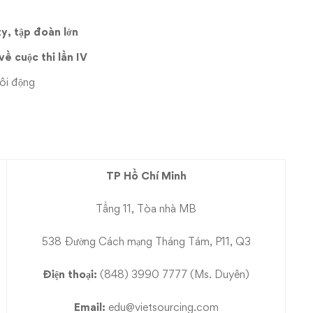
y, tập đoàn lớn
ề cuộc thi lần IV
ôi động
TP Hồ Chí Minh
Tầng 11, Tòa nhà MB
538 Đường Cách mạng Tháng Tám, P11, Q3
Điện thoại:
(848) 3990 7777 (Ms. Duyên)
Email:
edu@vietsourcing.com