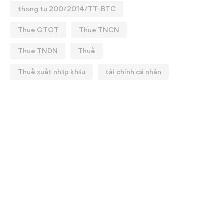
thong tu 200/2014/TT-BTC
Thue GTGT
Thue TNCN
Thue TNDN
Thuế
Thuế xuất nhập khẩu
tài chính cá nhân