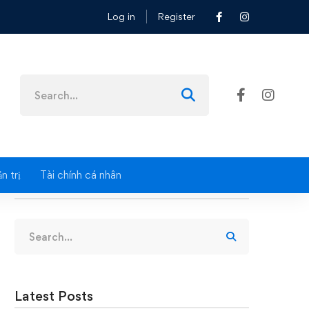
Log in
Register
Tài chính lần IV tại khu vực Miền Bắc
Search
for:
n trị
Tài chính cá nhân
Search
Search
for:
Latest Posts