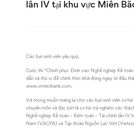
Lễ
lần IV tại khu vực Miền Bắ
phát
động
Cuộc
thi
Các bạn sinh viên yêu quý,
Chinh
Cuộc thi “Chinh phục Đỉnh cao Nghề nghiệp Kế toán – 
phục
dẫn và thú vị đã chính thức khởi động ngay từ đầu thá
www.vntestbank.com
.
Đỉnh
Với mong muốn mang lại cho các bạn sinh viên cơ hội 
cao
chuyên môn và đặc biệt là cơ hội trải nghiệm các thá
Nghề nghiệp Kế toán – Kiểm toán – Tài chính lần IV ti
Nghề
Nam (VACPA) và Tập đoàn Nguồn Lực Việt (Vietsou