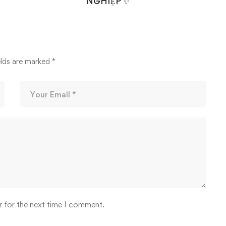
NGHIỆP ✨
14/03/2026
elds are marked
*
r for the next time I comment.