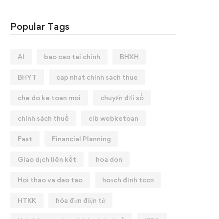
Popular Tags
AI
bao cao tai chinh
BHXH
BHYT
cap nhat chinh sach thue
che do ke toan moi
chuyển đổi số
chính sách thuế
clb webketoan
Fast
Financial Planning
Giao dịch liên kết
hoa don
Hoi thao va dao tao
hoạch định tccn
HTKK
hóa đơn điện tử