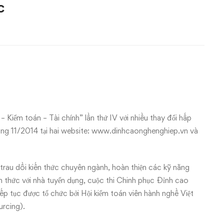
c
Kiểm toán – Tài chính” lần thứ IV với nhiều thay đổi hấp
ng 11/2014 tại hai website:
www.dinhcaonghenghiep.vn
và
trau dồi kiến thức chuyên ngành, hoàn thiện các kỹ năng
ch thức với nhà tuyển dụng, cuộc thi Chinh phục Đỉnh cao
ếp tục được tổ chức bởi Hội kiểm toán viên hành nghề Việt
rcing).