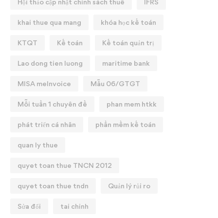
Hội thảo cập nhật chính sách thuế
IFRS
khai thue qua mang
khóa học kế toán
KTQT
Kế toán
Kế toán quản trị
Lao dong tien luong
maritime bank
MISA meInvoice
Mẫu 06/GTGT
Mỗi tuần 1 chuyên đề
phan mem htkk
phát triển cá nhân
phần mềm kế toán
quan ly thue
quyet toan thue TNCN 2012
quyet toan thue tndn
Quản lý rủi ro
Sửa đổi
tai chinh