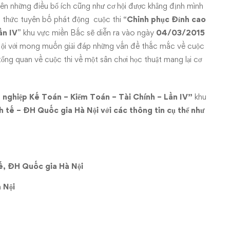
n những điều bổ ích cũng như cơ hội được khẳng định mình
h thức tuyên bố phát động cuộc thi “
Chinh phục Đỉnh cao
ần IV
” khu vực miền Bắc sẽ diễn ra vào ngày
04/03/2015
Nội với mong muốn giải đáp những vấn đề thắc mắc về cuộc
tổng quan về cuộc thi về một sân chơi học thuật mang lại cơ
nghiệp Kế Toán – Kiểm Toán – Tài Chính – Lần IV
”
khu
h tế – ĐH Quốc gia Hà Nội với các thông tin cụ thể như
tế, ĐH Quốc gia Hà Nội
Nội