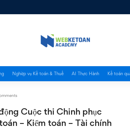
 Cuộc thi Chinh phục Đỉnh cao Nghề nghiệp Kế toán - Kiểm toán - 
Blog
ng
Nghiệp vụ Kế toán & Thuế
AI Thực Hành
Kế toán quả
comments
 động Cuộc thi Chinh phục
oán – Kiểm toán – Tài chính