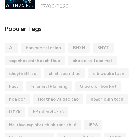
AI THỰC HÀNH
27/06/2026
Popular Tags
AI
bao cao tai chinh
BHXH
BHYT
cap nhat chinh sach thue
che do ke toan moi
chuyển đổi số
chính sách thuế
clb webketoan
Fast
Financial Planning
Giao dịch liên kết
hoa don
Hoi thao va dao tao
hoạch định tccn
HTKK
hóa đơn điện tử
Hội thảo cập nhật chính sách thuế
IFRS