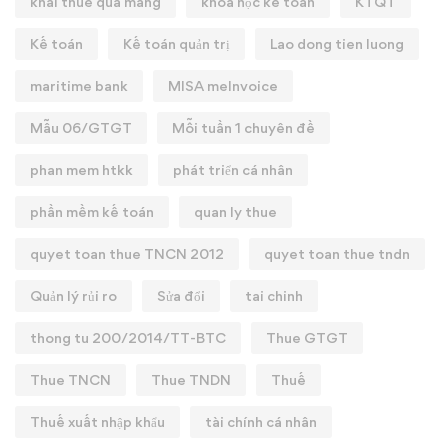
khai thue qua mang
khóa học kế toán
KTQT
Kế toán
Kế toán quản trị
Lao dong tien luong
maritime bank
MISA meInvoice
Mẫu 06/GTGT
Mỗi tuần 1 chuyên đề
phan mem htkk
phát triển cá nhân
phần mềm kế toán
quan ly thue
quyet toan thue TNCN 2012
quyet toan thue tndn
Quản lý rủi ro
Sửa đổi
tai chinh
thong tu 200/2014/TT-BTC
Thue GTGT
Thue TNCN
Thue TNDN
Thuế
Thuế xuất nhập khẩu
tài chính cá nhân