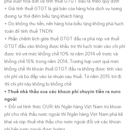
phải xuất hóa đơn và tính thuế GTGT đầu ra theo quy định
+ Giá tính thuế GTGT là giá bán của hàng hóa dịch vụ tương
đương tại thời điểm biếu tặng khách hàng
+ Do không thu tiền, nên hàng hóa biếu tặng không phải hạch
toán để tính thuế TNDN
+ Phần chênh lệch giữa thuế GTGT đầu ra phải nộp với thuế
GTGT đầu vào không được khấu trừ thì hạch toán vào chi phí
được trừ với mức khống chế 10% từ năm 2014 về trước và
khống chế 15% trong năm 2014. Trường hợp vượt quá mức
khống chế thì khoản thuế GTGT đầu ra không được tính vào
chi phí và bù đắp vào lợi nhuận sau thuế. Từ năm 2015 trở đi
thì chi phí này không bị khống chế
•
Thuế nhà thầu của các khoản phí chuyển tiền ra nước
ngoài
+ Đối với hình thức OUR: khi Ngân hàng Việt Nam trả khoản
phí cho nhà thầu nước ngoài thì Ngân hàng Việt Nam phải kê
khai và nộp thuế nhà thầu cho nước ngoài đối với các khoản
phí bên nước ngoài được hưởng