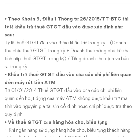
Ngân
•
Theo Khoản 9, Điều 1 Thông tư 26/2015/TT-BTC thì
hàng
tỷ lệ khấu trừ thuê GTGT đầu vào được xác định như
thương
sau:
Tỷ lệ thuế GTGT đầu vào được khấu trừ trong kỳ = (Doanh
mại
thu chịu thuế GTGT trong kỳ + Doanh thu không phải kê khai
tính nộp thuế GTGT trong kỳ) / Tổng doanh thu dịch vụ bán
ra trong kỳ
•
Khấu trừ thuế GTGT đầu vào của các chi phí liên quan
đến máy rút tiền ATM
Từ 01/01/2014 Thuế GTGT đầu vào của các chi phí liên
quan đến hoạt động của máy ATM không được khấu trừ mà
tính vào nguyên giá tài sản cố định hoặc chi phí được trừ theo
quy định
•
Về thuế GTGT của hàng hóa cho, biếu tặng
+ Khi ngân hàng sử dụng hàng hóa cho, biếu tặng khách hàng