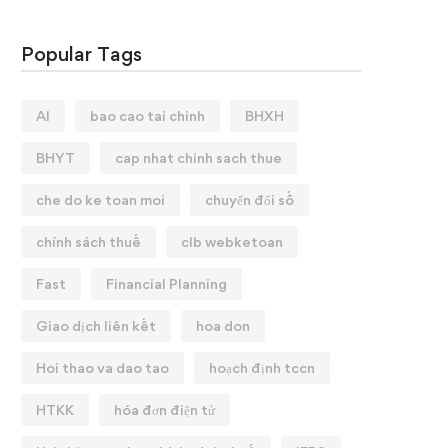
Popular Tags
AI
bao cao tai chinh
BHXH
BHYT
cap nhat chinh sach thue
che do ke toan moi
chuyển đổi số
chính sách thuế
clb webketoan
Fast
Financial Planning
Giao dịch liên kết
hoa don
Hoi thao va dao tao
hoạch định tccn
HTKK
hóa đơn điện tử