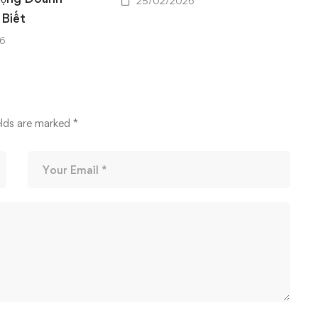
25/02/2026
 Biết
6
elds are marked
*