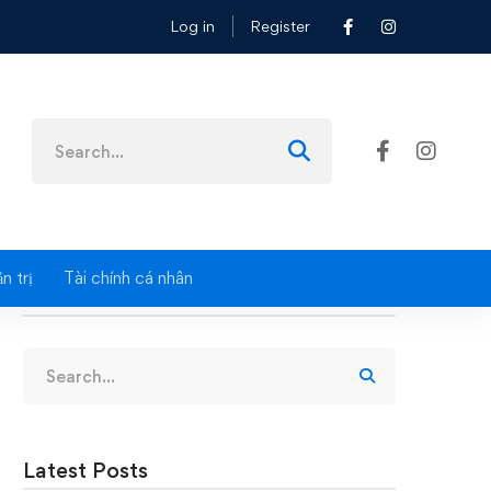
Log in
Register
Search
for:
n trị
Tài chính cá nhân
Search
Search
for:
Latest Posts