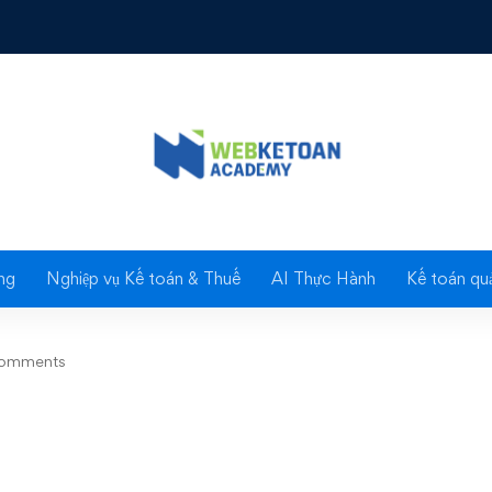
uế
Blog
ng
Nghiệp vụ Kế toán & Thuế
AI Thực Hành
Kế toán quả
comments