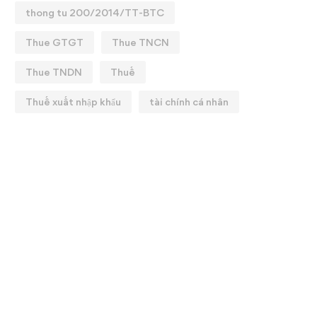
thong tu 200/2014/TT-BTC
Thue GTGT
Thue TNCN
Thue TNDN
Thuế
Thuế xuất nhập khẩu
tài chính cá nhân