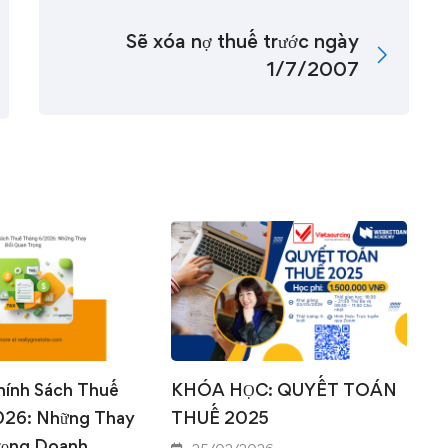
Sẽ xóa nợ thuế trước ngày
1/7/2007
0
0
hính Sách Thuế
KHÓA HỌC: QUYẾT TOÁN
026: Những Thay
THUẾ 2025
rọng Doanh