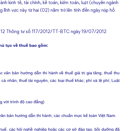
h kinh tế, tài chính, kế toán, kiểm toán, luật (chuyên ngành
ng lĩnh vực này từ hai (02) năm trở lên tính đến ngày nộp hồ
iều 12 Thông tư số 117/2012/TT-BTC ngày 19/07/2012
hủ tục về thuế bao gồm:
 văn bản hướng dẫn thi hành về thuế giá trị gia tăng, thuế thu
cá nhân, thuế tài nguyên, các loại thuế khác; phí và lệ phí; Luật
g với trình độ cao đẳng)
 văn bản hướng dẫn thi hành; các chuẩn mực kế toán Việt Nam.
 thuế, các hội nghề nghiệp hoặc các cơ sở đào tạo, bồi dưỡng đã