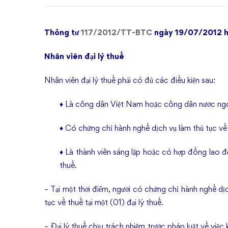
thuế
Thông tư
117/2012/TT-BTC
ngày
19/07/2012
h
Nhân viên đại lý thuế
Nhân viên đại lý thuế phải có đủ các điều kiện sau:
♦ Là công dân Việt Nam hoặc công dân nước ngoà
♦ Có chứng chỉ hành nghề dịch vụ làm thủ tục v
♦ Là thành viên sáng lập hoặc có hợp đồng lao đ
thuế.
– Tại một thời điểm, người có chứng chỉ hành nghề dị
tục về thuế tại một (01) đại lý thuế.
– Đại lý thuế chịu trách nhiệm trước pháp luật về việc