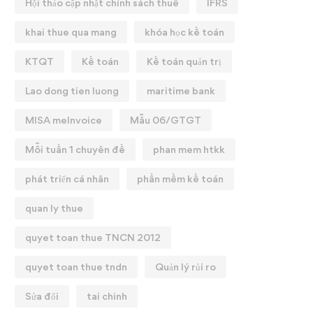
Hội thảo cập nhật chính sách thuế
IFRS
khai thue qua mang
khóa học kế toán
KTQT
Kế toán
Kế toán quản trị
Lao dong tien luong
maritime bank
MISA meInvoice
Mẫu 06/GTGT
Mỗi tuần 1 chuyên đề
phan mem htkk
phát triển cá nhân
phần mềm kế toán
quan ly thue
quyet toan thue TNCN 2012
quyet toan thue tndn
Quản lý rủi ro
Sửa đổi
tai chinh