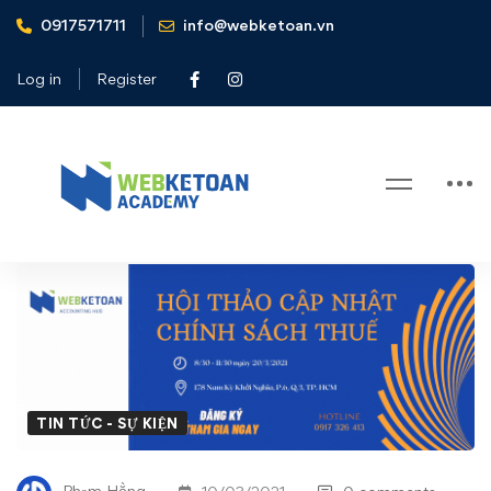
0917571711
info@webketoan.vn
Home
Tin tức - Sự kiện
Hội thảo cập nhật chính sách thuế tháng 3/2021
Log in
Register
Blog
Hội
thảo
cập
nhật
TIN TỨC - SỰ KIỆN
chính