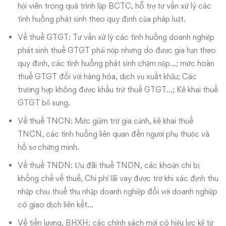
hội viên trong quá trình lập BCTC, hỗ trợ tư vấn xử lý các
tình huống phát sinh theo quy định của pháp luật.
Về thuế GTGT: Tư vấn xử lý các tình huống doanh nghiệp
phát sinh thuế GTGT phải nộp nhưng do được gia hạn theo
quy định, các tình huống phát sinh chậm nộp…; mức hoàn
thuế GTGT đối với hàng hóa, dịch vụ xuất khẩu; Các
trường hợp không được khấu trừ thuế GTGT…; Kê khai thuế
GTGT bổ sung.
Về thuế TNCN: Mức giảm trừ gia cảnh, kê khai thuế
TNCN, các tình huống liên quan đến người phụ thuộc và
hồ sơ chứng minh.
Về thuế TNDN: Ưu đãi thuế TNDN, các khoản chi bị
khống chế về thuế, Chi phí lãi vay được trừ khi xác định thu
nhập chịu thuế thu nhập doanh nghiệp đối với doanh nghiệp
có giao dịch liên kết…
Về tiền lương, BHXH: các chính sách mới có hiệu lực kể từ