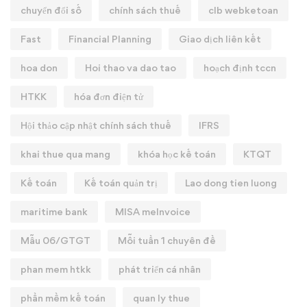
chuyển đổi số
chính sách thuế
clb webketoan
Fast
Financial Planning
Giao dịch liên kết
hoa don
Hoi thao va dao tao
hoạch định tccn
HTKK
hóa đơn điện tử
Hội thảo cập nhật chính sách thuế
IFRS
khai thue qua mang
khóa học kế toán
KTQT
Kế toán
Kế toán quản trị
Lao dong tien luong
maritime bank
MISA meInvoice
Mẫu 06/GTGT
Mỗi tuần 1 chuyên đề
phan mem htkk
phát triển cá nhân
phần mềm kế toán
quan ly thue