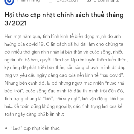
Phạm Hằng
10/03/2021
0 comments
sách
Hội thảo cập nhật chính sách thuế tháng
thuế
3/2021
tháng
Hơn một năm qua, tình hình kinh tế biến động mạnh do ảnh
hưởng của covid 19. Giãn cách xã hội dài làm cho chúng ta
3/2021
có nhiều thời gian nhìn nhận lại bản thân và cuộc sống, nhiều
người tiến bộ hơn, quyết tâm học tập rèn luyện thêm kiến thức,
kỹ năng để phát triển bản thân, sẵn sàng chuyển mình để đáp
ứng với yêu cầu ngày càng cao của nền kinh tế “hậu covid”.
Nhưng bên cạnh đó, lại có những người mặc nhiên “nước thả
bèo trôi”, cuộc sống đưa mình tới đâu thì mình trôi đến đó,
tình trạng chung là “lười”, lười suy nghĩ, lười vận động, lười học
hỏi…Kế toán cũng không ngoại lệ, các tình trạng lười của kế
toán ngày càng phổ biến như:
“Lười” cập nhật kiến thức