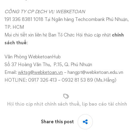
CÔNG TY CP DỊCH VỤ WEBKETOAN
191 336 8381 1018 Tại Ngân hàng Techcombank Phú Nhuận,
TP. HCM
Mọi chi tiết xin liên hệ Ban Tổ Chức Hội thảo cập nhật
chính
sách thuế
:
Văn Phòng WebketoanHub
Số 37 Hoàng Văn Thụ, P.15, Q. Phú Nhuận
Email:
wktsg@webketoan.vn
–
hangpt@webketoan.edu.vn
HOTLINE: 0917 326 413 – 0932 81 53 89 (Ms.Hằng)
Hội thảo cập nhật chính sách thuế
,
lập bao cáo tài chính
Share this post