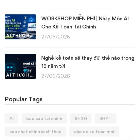
WORKSHOP MIỄN PHÍ | Nhập Môn AI
Cho Kế Toán Tài Chính
AI THỰC HÀNH
27/06/2026
Nghề kế toán sẽ thay đổi thế nào trong
15 năm tới
AI THỰC HÀNH
27/06/2026
Popular Tags
AI
bao cao tai chinh
BHXH
BHYT
cap nhat chinh sach thue
che do ke toan moi