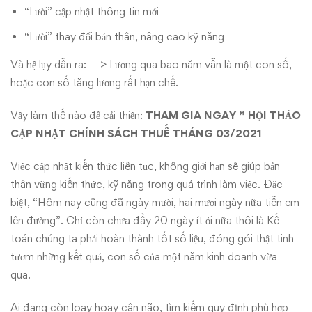
“Lười” cập nhật thông tin mới
“Lười” thay đổi bản thân, nâng cao kỹ năng
Và hệ lụy dẫn ra: ==> Lương qua bao năm vẫn là một con số,
hoặc con số tăng lương rất hạn chế.
Vậy làm thế nào để cải thiện:
THAM GIA NGAY ” HỘI THẢO
CẬP NHẬT CHÍNH SÁCH THUẾ THÁNG 03/2021
Việc cập nhật kiến thức liên tục, không giới hạn sẽ giúp bản
thân vững kiến thức, kỹ năng trong quá trình làm việc. Đặc
biệt, “Hôm nay cũng đã ngày mười, hai mươi ngày nữa tiễn em
lên đường”. Chỉ còn chưa đầy 20 ngày ít ỏi nữa thôi là Kế
toán chúng ta phải hoàn thành tốt số liệu, đóng gói thật tinh
tươm những kết quả, con số của một năm kinh doanh vừa
qua.
Ai đang còn loay hoay cân não, tìm kiếm quy định phù hợp