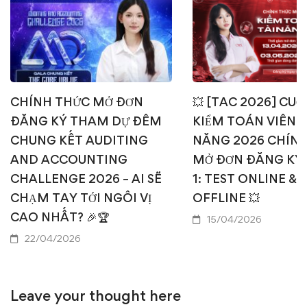
CHÍNH THỨC MỞ ĐƠN
💥 [TAC 2026] CUỘ
ĐĂNG KÝ THAM DỰ ĐÊM
KIỂM TOÁN VIÊN T
CHUNG KẾT AUDITING
NĂNG 2026 CHÍN
AND ACCOUNTING
MỞ ĐƠN ĐĂNG KÝ
CHALLENGE 2026 – AI SẼ
1: TEST ONLINE & 
CHẠM TAY TỚI NGÔI VỊ
OFFLINE 💥
CAO NHẤT? 🎉🏆
15/04/2026
22/04/2026
Leave your thought here