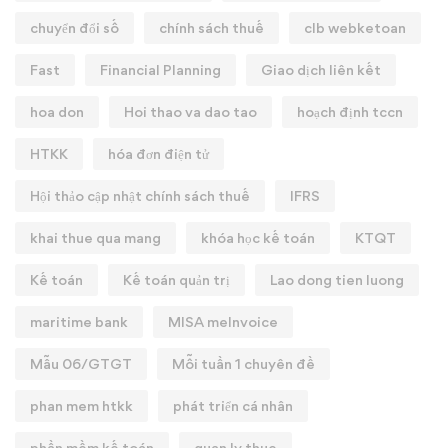
chuyển đổi số
chính sách thuế
clb webketoan
Fast
Financial Planning
Giao dịch liên kết
hoa don
Hoi thao va dao tao
hoạch định tccn
HTKK
hóa đơn điện tử
Hội thảo cập nhật chính sách thuế
IFRS
khai thue qua mang
khóa học kế toán
KTQT
Kế toán
Kế toán quản trị
Lao dong tien luong
maritime bank
MISA meInvoice
Mẫu 06/GTGT
Mỗi tuần 1 chuyên đề
phan mem htkk
phát triển cá nhân
phần mềm kế toán
quan ly thue