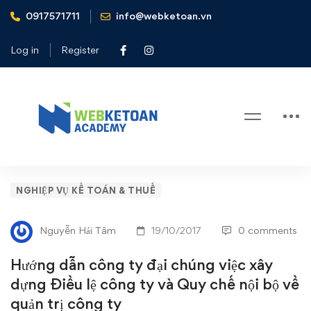
0917571711
info@webketoan.vn
Home
Nghiệp vụ Kế toán & Thuế
Hướng dẫn công ty đại chúng việc xây dựng Điều lệ công ty
Log in
Register
và Quy chế nội bộ về quản trị công ty
Blog
Hướng
NGHIỆP VỤ KẾ TOÁN & THUẾ
dẫn
Nguyễn Hải Tâm
19/10/2017
0 comments
công
Hướng dẫn công ty đại chúng việc xây
ty
dựng Điều lệ công ty và Quy chế nội bộ về
quản trị công ty