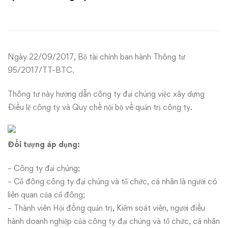
đại
chúng
việc
Ngày 22/09/2017, Bộ tài chính ban hành Thông tư
xây
95/2017/TT-BTC.
dựng
Thông tư này hướng dẫn công ty đại chúng việc xây dựng
Điều lệ công ty và Quy chế nội bộ về quản trị công ty.
Điều
lệ
Đối tượng áp dụng:
công
– Công ty đại chúng;
ty
– Cổ đông công ty đại chúng và tổ chức, cá nhân là người có
liên quan của cổ đông;
và
– Thành viên Hội đồng quản trị, Kiểm soát viên, người điều
hành doanh nghiệp của công ty đại chúng và tổ chức, cá nhân