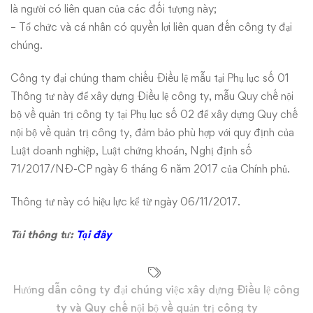
Quy
là người có liên quan của các đối tượng này;
chế
– Tổ chức và cá nhân có quyền lợi liên quan đến công ty đại
chúng.
nội
Công ty đại chúng tham chiếu Điều lệ mẫu tại Phụ lục số 01
bộ
Thông tư này để xây dựng Điều lệ công ty, mẫu Quy chế nội
bộ về quản trị công ty tại Phụ lục số 02 để xây dựng Quy chế
về
nội bộ về quản trị công ty, đảm bảo phù hợp với quy định của
quản
Luật doanh nghiệp, Luật chứng khoán, Nghị định số
71/2017/NĐ-CP ngày 6 tháng 6 năm 2017 của Chính phủ.
trị
Thông tư này có hiệu lực kể từ ngày 06/11/2017.
công
Tải thông tư:
Tại đây
ty
Hướng dẫn công ty đại chúng việc xây dựng Điều lệ công
ty và Quy chế nội bộ về quản trị công ty