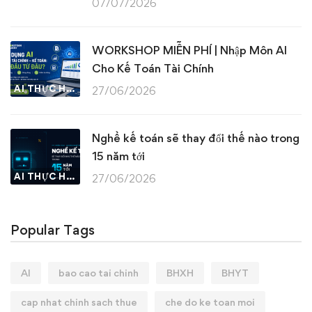
07/07/2026
WORKSHOP MIỄN PHÍ | Nhập Môn AI
Cho Kế Toán Tài Chính
AI THỰC HÀNH
27/06/2026
Nghề kế toán sẽ thay đổi thế nào trong
15 năm tới
AI THỰC HÀNH
27/06/2026
Popular Tags
AI
bao cao tai chinh
BHXH
BHYT
cap nhat chinh sach thue
che do ke toan moi