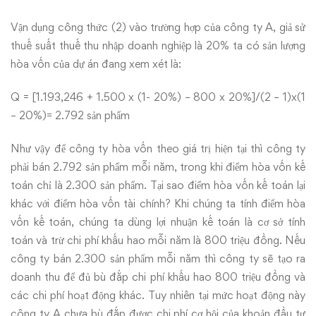
Vận dụng công thức (2) vào trường hợp của công ty A, giả sử
thuế suất thuế thu nhập doanh nghiệp là 20% ta có sản lượng
hòa vốn của dự án đang xem xét là:
Q = [1.193,246 + 1.500 x (1- 20%) – 800 x 20%]/(2 – 1)x(1
– 20%)= 2.792 sản phẩm
Như vậy để công ty hòa vốn theo giá trị hiện tại thì công ty
phải bán 2.792 sản phẩm mỗi năm, trong khi điểm hòa vốn kế
toán chỉ là 2.300 sản phẩm. Tại sao điểm hòa vốn kế toán lại
khác với điểm hòa vốn tài chính? Khi chúng ta tính điểm hòa
vốn kế toán, chúng ta dùng lợi nhuận kế toán là cơ sở tính
toán và trừ chi phí khấu hao mỗi năm là 800 triệu đồng. Nếu
công ty bán 2.300 sản phẩm mỗi năm thì công ty sẽ tạo ra
doanh thu để đủ bù đắp chi phí khấu hao 800 triệu đồng và
các chi phí hoạt động khác. Tuy nhiên tại mức hoạt động này
công ty A chưa bù đắp được chi phí cơ hội của khoản đầu tư