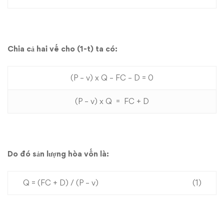
Chia cả hai vế cho (1-t) ta có:
(P – v) x Q – FC – D = 0
(P – v) x Q = FC + D
Do đó sản lượng hòa vốn là:
Q = (FC + D) / (P – v) (1)