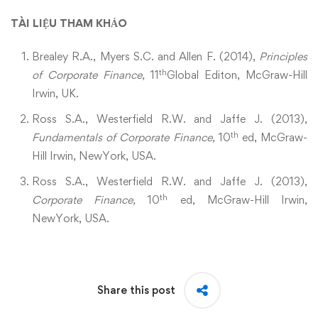
TÀI LIỆU THAM KHẢO
Brealey R.A., Myers S.C. and Allen F. (2014),
Principles
th
of Corporate Finance,
11
Global Editon, McGraw-Hill
Irwin, UK.
Ross S.A., Westerfield R.W. and Jaffe J. (2013),
th
Fundamentals of Corporate Finance,
10
ed, McGraw-
Hill Irwin, NewYork, USA.
Ross S.A., Westerfield R.W. and Jaffe J. (2013),
th
Corporate Finance,
10
ed, McGraw-Hill Irwin,
NewYork, USA.
Share this post