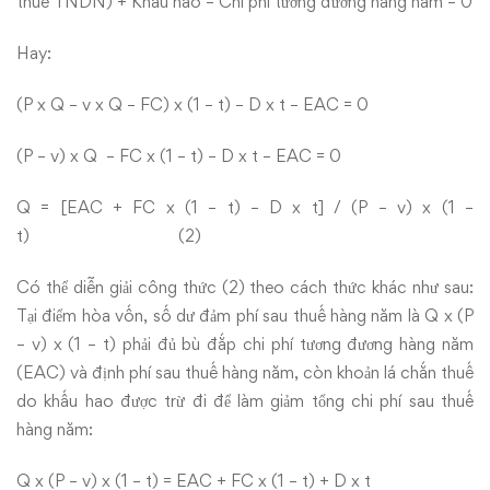
thuế TNDN) + Khấu hao – Chi phí tương đương hàng năm = 0
Hay:
(P x Q – v x Q – FC) x (1 – t) – D x t – EAC = 0
(P – v) x Q – FC x (1 – t) – D x t – EAC = 0
Q = [EAC + FC x (1 – t) – D x t] / (P – v) x (1 –
t) (2)
Có thể diễn giải công thức (2) theo cách thức khác như sau:
Tại điểm hòa vốn, số dư đảm phí sau thuế hàng năm là Q x (P
– v) x (1 – t) phải đủ bù đắp chi phí tương đương hàng năm
(EAC) và định phí sau thuế hàng năm, còn khoản lá chắn thuế
do khấu hao được trừ đi để làm giảm tổng chi phí sau thuế
hàng năm:
Q x (P – v) x (1 – t) = EAC + FC x (1 – t) + D x t