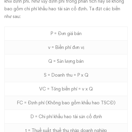
khỏi định phí. Như vậy định phí trong phân tích này sẽ không
bao gồm chi phí khấu hao tài sản cố định. Ta đặt các biến
như sau:
P = Đơn giá bán
v = Biến phí đơn vị
Q = Sản lượng bán
S = Doanh thu = P x Q
VC = Tổng biến phí = v x Q
FC = Định phí (Không bao gồm khấu hao TSCĐ)
D = Chi phí khấu hao tài sản cố định
t = Thuế suất thuế thu nhập doanh nghiệp