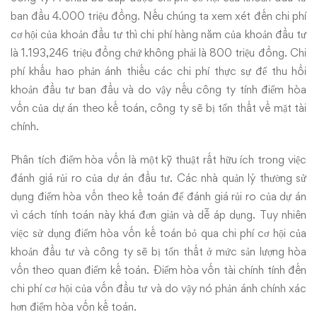
ban đầu 4.000 triệu đồng. Nếu chúng ta xem xét đến chi phí
cơ hội của khoản đầu tư thì chi phí hàng năm của khoản đầu tư
là 1.193,246 triệu đồng chứ không phải là 800 triệu đồng. Chi
phí khấu hao phản ánh thiếu các chi phí thực sự để thu hồi
khoản đầu tư ban đầu và do vậy nếu công ty tính điểm hòa
vốn của dự án theo kế toán, công ty sẽ bị tổn thất về mặt tài
chính.
Phân tích điểm hòa vốn là một kỹ thuật rất hữu ích trong việc
đánh giá rủi ro của dự án đầu tư. Các nhà quản lý thường sử
dụng điểm hòa vốn theo kế toán để đánh giá rủi ro của dự án
vì cách tính toán này khá đơn giản và dễ áp dụng. Tuy nhiên
việc sử dụng điểm hòa vốn kế toán bỏ qua chi phí cơ hội của
khoản đầu tư và công ty sẽ bị tổn thất ở mức sản lượng hòa
vốn theo quan điểm kế toán. Điểm hòa vốn tài chính tính đến
chi phí cơ hội của vốn đầu tư và do vậy nó phản ánh chính xác
hơn điểm hòa vốn kế toán.