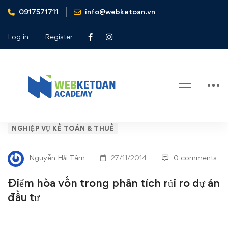
0917571711
info@webketoan.vn
Home
Nghiệp vụ Kế toán & Thuế
Điểm hòa vốn trong phân tích rủi ro dự án đầu tư
Log in
Register
Blog
Điểm
NGHIỆP VỤ KẾ TOÁN & THUẾ
hòa
Nguyễn Hải Tâm
27/11/2014
0 comments
vốn
Điểm hòa vốn trong phân tích rủi ro dự án
trong
đầu tư
phân