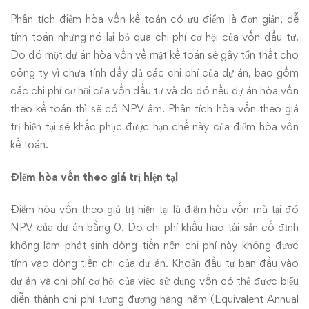
Phân tích điểm hòa vốn kế toán có ưu điểm là đơn giản, dễ
tính toán nhưng nó lại bỏ qua chi phí cơ hội của vốn đầu tư.
Do đó một dự án hòa vốn về mặt kế toán sẽ gây tổn thất cho
công ty vì chưa tính đầy đủ các chi phí của dự án, bao gồm
các chi phí cơ hội của vốn đầu tư và do đó nếu dự án hòa vốn
theo kế toán thì sẽ có NPV âm. Phân tích hòa vốn theo giá
trị hiện tại sẽ khắc phục được hạn chế này của điểm hòa vốn
kế toán.
Điểm hòa vốn theo giá trị hiện tại
Điểm hòa vốn theo giá trị hiện tại là điểm hòa vốn mà tại đó
NPV của dự án bằng 0. Do chi phí khấu hao tài sản cố định
không làm phát sinh dòng tiền nên chi phí này không được
tính vào dòng tiền chi của dự án. Khoản đầu tư ban đầu vào
dự án và chi phí cơ hội của việc sử dụng vốn có thể được biểu
diễn thành chi phí tương đương hàng năm (Equivalent Annual