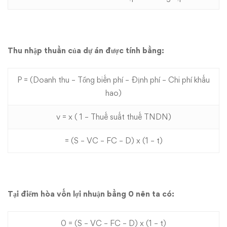
Thu nhập thuần của dự án được tính bằng:
P = (Doanh thu – Tổng biến phí – Định phí – Chi phí khấu
hao)
v = x ( 1 – Thuế suất thuế TNDN)
= (S – VC – FC – D) x (1 – t)
Tại điểm hòa vốn lợi nhuận bằng 0 nên ta có:
0 = (S – VC – FC – D) x (1 – t)