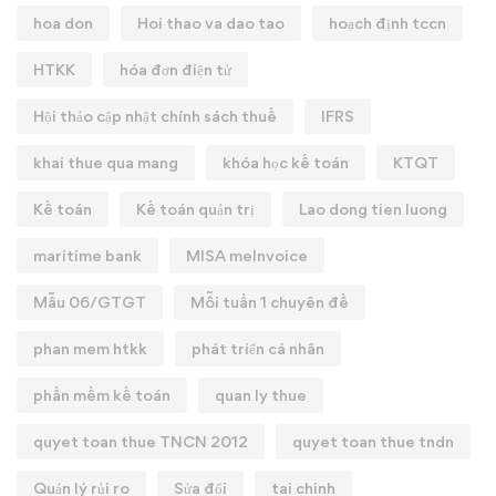
hoa don
Hoi thao va dao tao
hoạch định tccn
HTKK
hóa đơn điện tử
Hội thảo cập nhật chính sách thuế
IFRS
khai thue qua mang
khóa học kế toán
KTQT
Kế toán
Kế toán quản trị
Lao dong tien luong
maritime bank
MISA meInvoice
Mẫu 06/GTGT
Mỗi tuần 1 chuyên đề
phan mem htkk
phát triển cá nhân
phần mềm kế toán
quan ly thue
quyet toan thue TNCN 2012
quyet toan thue tndn
Quản lý rủi ro
Sửa đổi
tai chinh