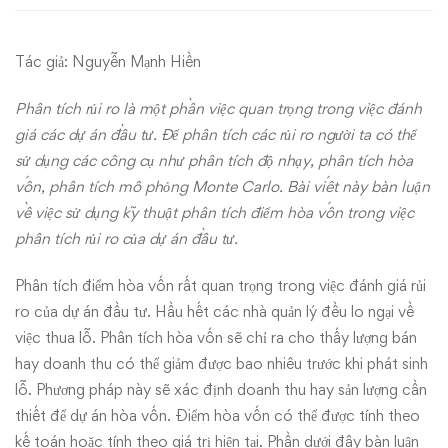
tích
Tác giả: Nguyễn Mạnh Hiền
rủi
ro
Phân tích rủi ro là một phần việc quan trọng trong việc đánh
giá các dự án đầu tư. Để phân tích các rủi ro người ta có thể
dự
sử dụng các công cụ như phân tích độ nhạy, phân tích hòa
vốn, phân tích mô phỏng Monte Carlo. Bài viết này bàn luận
án
về việc sử dụng kỹ thuật phân tích điểm hòa vốn trong việc
phân tích rủi ro của dự án đầu tư.
đầu
tư
Phân tích điểm hòa vốn rất quan trọng trong việc đánh giá rủi
ro của dự án đầu tư. Hầu hết các nhà quản lý đều lo ngại về
việc thua lỗ. Phân tích hòa vốn sẽ chỉ ra cho thấy lượng bán
hay doanh thu có thể giảm được bao nhiêu trước khi phát sinh
lỗ. Phương pháp này sẽ xác định doanh thu hay sản lượng cần
thiết để dự án hòa vốn. Điểm hòa vốn có thể được tính theo
kế toán hoặc tính theo giá trị hiện tại. Phần dưới đây bàn luận