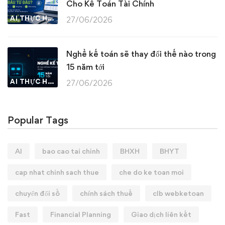
Cho Kế Toán Tài Chính
AI THỰC HÀNH
27/06/2026
Nghề kế toán sẽ thay đổi thế nào trong
15 năm tới
AI THỰC HÀNH
27/06/2026
Popular Tags
AI
bao cao tai chinh
BHXH
BHYT
cap nhat chinh sach thue
che do ke toan moi
chuyển đổi số
chính sách thuế
clb webketoan
Fast
Financial Planning
Giao dịch liên kết