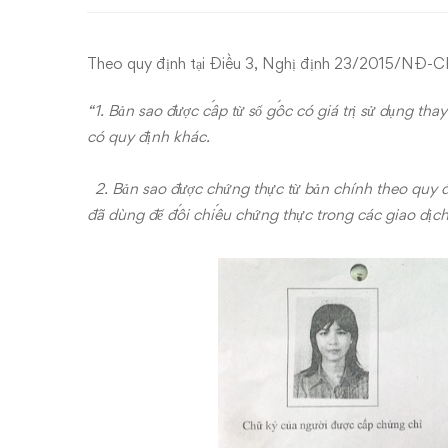
hạn
của
Theo quy định tại Điều 3,
Nghị định 23/2015/NĐ-C
bản
“1. Bản sao được cấp từ sổ gốc có giá trị sử dụng tha
sao
có quy định khác.
công
2. Bản sao được chứng thực từ bản chính theo quy đị
đã dùng để đối chiếu chứng thực trong các giao dịch,
chứng