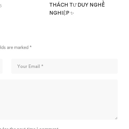
THÁCH TƯ DUY NGHỀ
6
NGHIỆP ✨
14/03/2026
elds are marked
*