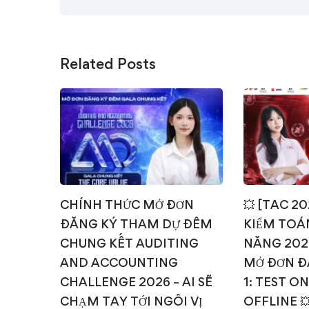
Related Posts
CHÍNH THỨC MỞ ĐƠN
💥 [TAC 2
ĐĂNG KÝ THAM DỰ ĐÊM
KIỂM TOÁN
CHUNG KẾT AUDITING
NĂNG 202
AND ACCOUNTING
MỞ ĐƠN Đ
CHALLENGE 2026 – AI SẼ
1: TEST O
CHẠM TAY TỚI NGÔI VỊ
OFFLINE 