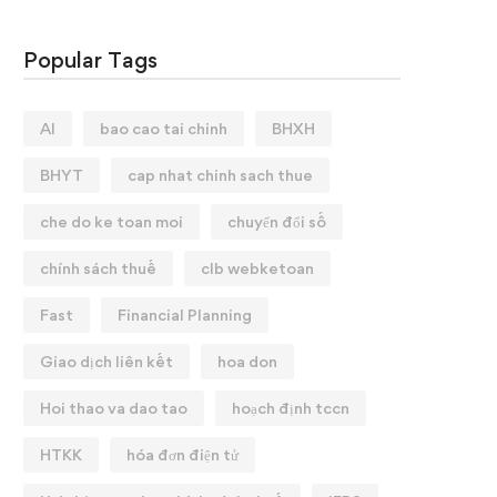
Popular Tags
AI
bao cao tai chinh
BHXH
BHYT
cap nhat chinh sach thue
che do ke toan moi
chuyển đổi số
chính sách thuế
clb webketoan
Fast
Financial Planning
Giao dịch liên kết
hoa don
Hoi thao va dao tao
hoạch định tccn
HTKK
hóa đơn điện tử