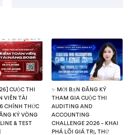
026] CUỘC THI
✨ MỜI BẠN ĐĂNG KÝ
 VIÊN TÀI
THAM GIA CUỘC THI
T
6 CHÍNH THỨC
AUDITING AND
ĂNG KÝ VÒNG
ACCOUNTING
NLINE & TEST
CHALLENGE 2026 – KHAI

PHÁ LÕI GIÁ TRỊ, THỬ