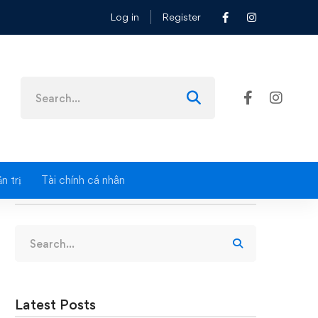
Log in
Register
Search
for:
n trị
Tài chính cá nhân
Search
Search
for:
Latest Posts