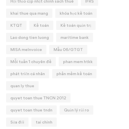
Hội thảo cập nhật chính sách thuế
IFRS
khai thue qua mang
khóa học kế toán
KTQT
Kế toán
Kế toán quản trị
Lao dong tien luong
maritime bank
MISA meInvoice
Mẫu 06/GTGT
Mỗi tuần 1 chuyên đề
phan mem htkk
phát triển cá nhân
phần mềm kế toán
quan ly thue
quyet toan thue TNCN 2012
quyet toan thue tndn
Quản lý rủi ro
Sửa đổi
tai chinh