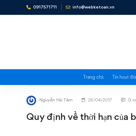
0917571711
info@webketoan.vn
Home
Tin tức - Sự kiện
Quy định về thời hạn của bản
Trang chủ
Tin hoạt độ
Quy
TIN TỨC - SỰ KIỆN
định
Nguyễn Hải Tâm
26/04/2017
0 c
về
Quy định về thời hạn của 
thời