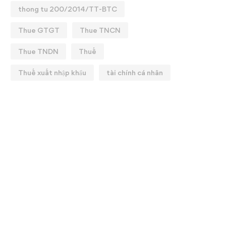
thong tu 200/2014/TT-BTC
Thue GTGT
Thue TNCN
Thue TNDN
Thuế
Thuế xuất nhập khẩu
tài chính cá nhân
KHÓA HỌC: QUYẾT TOÁN
💼 CHIÊU SINH KHAI
HUẾ 2025
GIẢNG KHOÁ HỌC: T
CHUYÊN SÂU ✨
25/02/2026
12/01/2026