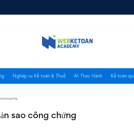
 sao công chứng
Blog
ng
Nghiệp vụ Kế toán & Thuế
AI Thực Hành
Kế toán quả
omments
bản sao công chứng