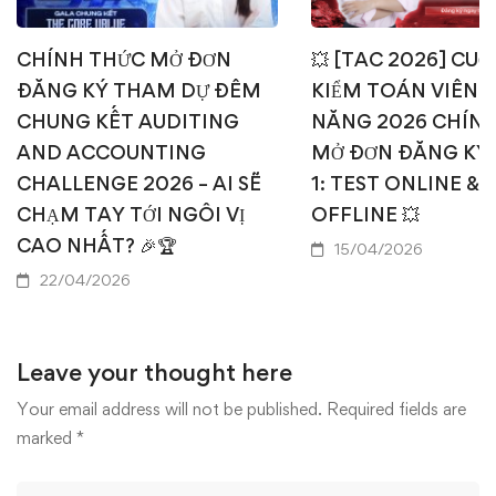
CHÍNH THỨC MỞ ĐƠN
💥 [TAC 2026] CUỘ
ĐĂNG KÝ THAM DỰ ĐÊM
KIỂM TOÁN VIÊN T
CHUNG KẾT AUDITING
NĂNG 2026 CHÍN
AND ACCOUNTING
MỞ ĐƠN ĐĂNG KÝ
CHALLENGE 2026 – AI SẼ
1: TEST ONLINE & 
CHẠM TAY TỚI NGÔI VỊ
OFFLINE 💥
CAO NHẤT? 🎉🏆
15/04/2026
22/04/2026
Leave your thought here
Your email address will not be published.
Required fields are
marked
*