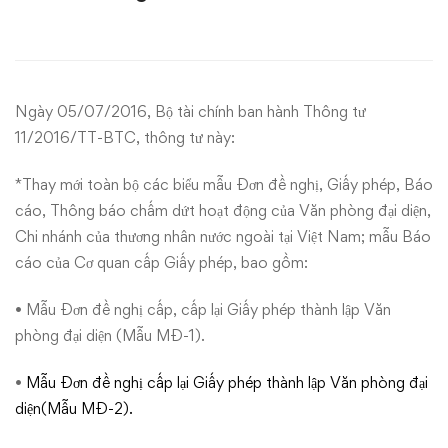
biểu
mẫu
mới
Ngày 05/07/2016, Bộ tài chính ban hành Thông tư
về
11/2016/TT-BTC, thông tư này:
văn
*Thay mới toàn bộ các biểu mẫu Đơn đề nghị, Giấy phép, Báo
cáo, Thông báo chấm dứt hoạt động của Văn phòng đại diện,
phòng
Chi nhánh của thương nhân nước ngoài tại Việt Nam; mẫu Báo
đại
cáo của Cơ quan cấp Giấy phép, bao gồm:
diện
• Mẫu Đơn đề nghị cấp, cấp lại Giấy phép thành lập Văn
phòng đại diện (Mẫu MĐ-1).
và
•
Mẫu Đơn đề nghị cấp lại Giấy phép thành lập Văn phòng đại
chi
diện(Mẫu MĐ-2).