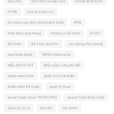
hoa don
Hoi thao va dao tao
hoạch định tccn
HTKK
hóa đơn điện tử
Hội thảo cập nhật chính sách thuế
IFRS
khai thue qua mang
khóa học kế toán
KTQT
Kế toán
Kế toán quản trị
Lao dong tien luong
maritime bank
MISA meInvoice
Mẫu 06/GTGT
Mỗi tuần 1 chuyên đề
phan mem htkk
phát triển cá nhân
phần mềm kế toán
quan ly thue
quyet toan thue TNCN 2012
quyet toan thue tndn
Quản lý rủi ro
Sửa đổi
tai chinh