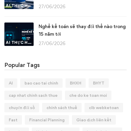
AI THỰC HÀNH
27/06/2026
Nghề kế toán sẽ thay đổi thế nào trong
15 năm tới
AI THỰC HÀNH
27/06/2026
Popular Tags
AI
bao cao tai chinh
BHXH
BHYT
cap nhat chinh sach thue
che do ke toan moi
chuyển đổi số
chính sách thuế
clb webketoan
Fast
Financial Planning
Giao dịch liên kết