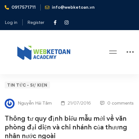
0917571711
info@webketoan.vn
Home
Tin tức - Sự kiện
Thông tư quy định biểu mẫu mới về văn phòng đại diện và
Log in
Register
chi nhánh của thương nhân nước ngoài
Blog
Thông
TIN TỨC - SỰ KIỆN
tư
Nguyễn Hải Tâm
21/07/2016
0 comments
quy
Thông tư quy định biểu mẫu mới về văn
định
phòng đại diện và chi nhánh của thương
nhân nước ngoài