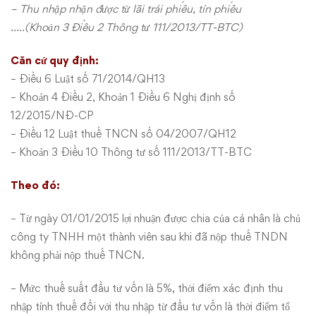
có
– Thu nhập nhận được từ lãi trái phiếu, tín phiếu
được
…..(Khoản 3 Điều 2
Thông tư 111/2013/TT-BTC
)
miễn?
Căn cứ quy định:
– Điều 6
Luật số 71/2014/QH13
– Khoản 4 Điều 2, Khoản 1 Điều 6
Nghị định số
12/2015/NĐ-CP
– Điều 12
Luật thuế TNCN số 04/2007/QH12
– Khoản 3 Điều 10 Thông tư số 111/2013/TT-BTC
Theo đó:
– Từ ngày 01/01/2015 lợi nhuận được chia của cá nhân là chủ
công ty TNHH một thành viên sau khi đã nộp thuế TNDN
không phải nộp thuế TNCN.
– Mức thuế suất đầu tư vốn là 5%, thời điểm xác định thu
nhập tính thuế đối với thu nhập từ đầu tư vốn là thời điểm tổ