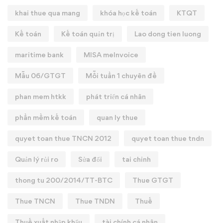
khai thue qua mang
khóa học kế toán
KTQT
Kế toán
Kế toán quản trị
Lao dong tien luong
maritime bank
MISA meInvoice
Mẫu 06/GTGT
Mỗi tuần 1 chuyên đề
phan mem htkk
phát triển cá nhân
phần mềm kế toán
quan ly thue
quyet toan thue TNCN 2012
quyet toan thue tndn
Quản lý rủi ro
Sửa đổi
tai chinh
thong tu 200/2014/TT-BTC
Thue GTGT
Thue TNCN
Thue TNDN
Thuế
Thuế xuất nhập khẩu
tài chính cá nhân