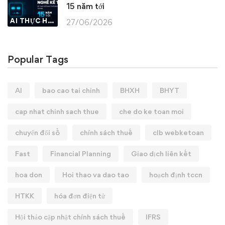
15 năm tới
AI THỰC HÀNH
27/06/2026
Popular Tags
AI
bao cao tai chinh
BHXH
BHYT
cap nhat chinh sach thue
che do ke toan moi
chuyển đổi số
chính sách thuế
clb webketoan
Fast
Financial Planning
Giao dịch liên kết
hoa don
Hoi thao va dao tao
hoạch định tccn
HTKK
hóa đơn điện tử
Hội thảo cập nhật chính sách thuế
IFRS