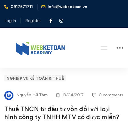
0917571711
info@webketoan.vn
Home
Nghiệp vụ Kế toán & Thuế
Thuế TNCN từ đầu tư vốn đối với loại hình công ty TNHH
Log in
Register
MTV có được miễn?
Blog
Thuế
NGHIỆP VỤ KẾ TOÁN & THUẾ
TNCN
Nguyễn Hải Tâm
13/04/2017
0 comments
từ
Thuế TNCN từ đầu tư vốn đối với loại
đầu
hình công ty TNHH MTV có được miễn?