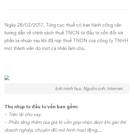
tư
vốn
Ngày 28/02/2017, Tổng cục thuế có ban hành công văn
đối
hướng dẫn về chính sách thuế TNCN từ đầu tư vốn đối với
với
phần lợi nhuận sau khi đã nộp thuế TNDN của công ty TNHH
một thành viên do một cá nhân làm chủ.
loại
hình
công
Ảnh minh họa. Nguồn ảnh: Internet
ty
TNHH
Thu nhập từ đầu tư vốn bao gồm:
– Tiền lãi cho vay
MTV
– Phần tăng thêm của giá trị vốn góp nhận được khi giải thể
doanh nghiệp, chuyển đổi mô hình hoạt động,…