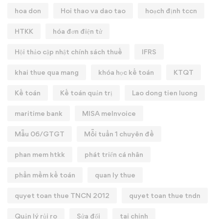
hoa don
Hoi thao va dao tao
hoạch định tccn
HTKK
hóa đơn điện tử
Hội thảo cập nhật chính sách thuế
IFRS
khai thue qua mang
khóa học kế toán
KTQT
Kế toán
Kế toán quản trị
Lao dong tien luong
maritime bank
MISA meInvoice
Mẫu 06/GTGT
Mỗi tuần 1 chuyên đề
phan mem htkk
phát triển cá nhân
phần mềm kế toán
quan ly thue
quyet toan thue TNCN 2012
quyet toan thue tndn
Quản lý rủi ro
Sửa đổi
tai chinh