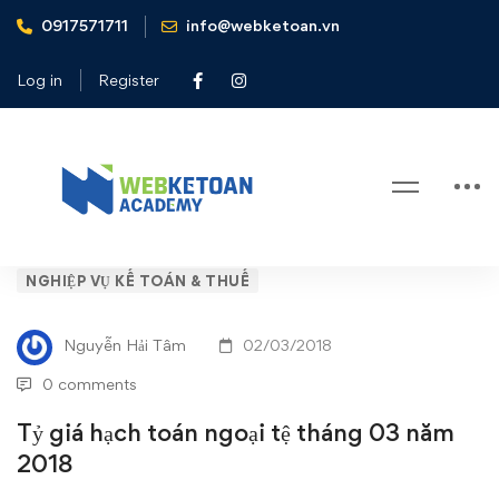
0917571711
info@webketoan.vn
Home
Nghiệp vụ Kế toán & Thuế
Tỷ giá hạch toán ngoại tệ tháng 03 năm 2018
Log in
Register
Blog
Tỷ
NGHIỆP VỤ KẾ TOÁN & THUẾ
giá
Nguyễn Hải Tâm
02/03/2018
hạch
0 comments
toán
Tỷ giá hạch toán ngoại tệ tháng 03 năm
2018
ngoại