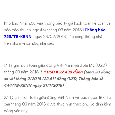
tệ
tháng 03
Kho bạc Nhà nước vừa thông báo tỷ giá hạch toán kế toán và
năm
báo cáo thu chi ngoại tệ tháng 03 năm 2018 (
Thông báo
755/TB-KBNN
, ngày 28/02/2018), áp dụng thống nhất
2018
trên phạm vi cả nước như sau:
1/ Tỷ giá hạch toán giữa đồng Việt Nam với đôla Mỹ (USD)
tháng 03 năm 2018 là
1 USD = 22.439 đồng
(tăng 28 đồng
so với tháng 2/2018 (22.411 đồng/USD,
Thông báo số
444/TB-KBNN
ngày 31/1/2018)
2/ Tỷ giá hạch toán giữa đồng Việt Nam với các ngoại tệ khác
của tháng 03 năm 2018 được thực hiện theo phụ lục đính kèm
công văn này