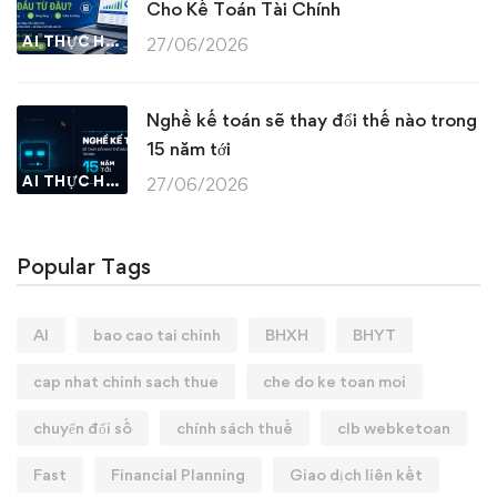
Cho Kế Toán Tài Chính
AI THỰC HÀNH
27/06/2026
Nghề kế toán sẽ thay đổi thế nào trong
15 năm tới
AI THỰC HÀNH
27/06/2026
Popular Tags
AI
bao cao tai chinh
BHXH
BHYT
cap nhat chinh sach thue
che do ke toan moi
chuyển đổi số
chính sách thuế
clb webketoan
Fast
Financial Planning
Giao dịch liên kết