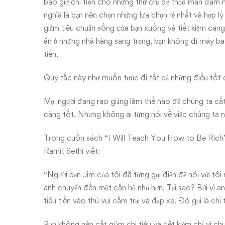
bao giờ chi tiền cho những thứ chỉ để thỏa mãn đam 
nghĩa là bạn nên chọn những lựa chọn rẻ nhất và hợp l
giảm tiêu chuẩn sống của bạn xuống và tiết kiệm càng
ăn ở những nhà hàng sang trọng, bạn không đi máy ba
tiền.
Quy tắc này như muốn tước đi tất cả những điều tốt đ
Mọi người đang rao giảng làm thế nào để chúng ta cắt
càng tốt. Nhưng không ai từng nói về việc chúng ta nê
Trong cuốn sách “I Will Teach You How to Be Rich” (
Ramit Sethi viết:
“Người bạn Jim của tôi đã từng gọi điện để nói với tôi
anh chuyển đến một căn hộ nhỏ hơn. Tại sao? Bởi vì 
tiêu tiền vào thú vui cắm trại và đạp xe. Đó gọi là chi 
Bạn không nên cắt giảm chi tiêu và tiết kiệm chỉ vì ch