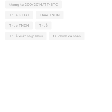
thong tu 200/2014/TT-BTC
Thue GTGT
Thue TNCN
Thue TNDN
Thuế
Thuế xuất nhập khẩu
tài chính cá nhân
HUẾ TNCN LIÊN QUAN
PHÂN BIỆT QUẢN LÝ 
ẾN THỪA KẾ TÀI SẢN
SẢN VÀ QUẢN LÝ TÀI
10/03/2025
26/02/2025