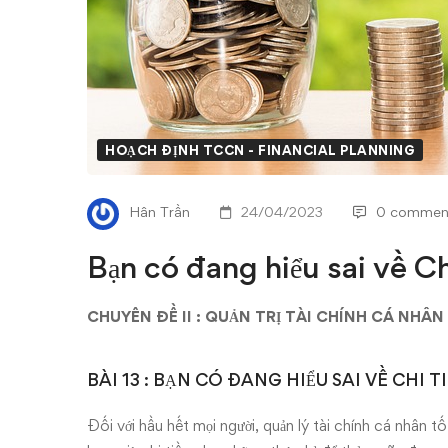
sai
về
Chi
tiêu
HOẠCH ĐỊNH TCCN - FINANCIAL PLANNING
và
Hân Trần
24/04/2023
0 commen
Tiết
Bạn có đang hiểu sai về Ch
kiệm?
CHUYÊN ĐỀ II : QUẢN TRỊ TÀI CHÍNH CÁ NHÂN
BÀI 13 : BẠN CÓ ĐANG HIỂU SAI VỀ CHI T
Đối với hầu hết mọi người, quản lý tài chính cá nhân t