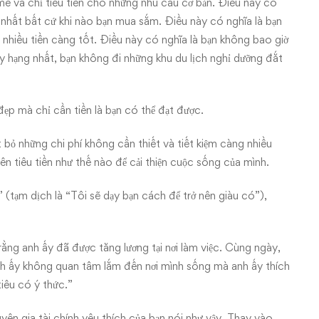
mê và chỉ tiêu tiền cho những nhu cầu cơ bản. Điều này có
ý nhất bất cứ khi nào bạn mua sắm. Điều này có nghĩa là bạn
 nhiều tiền càng tốt. Điều này có nghĩa là bạn không bao giờ
y hạng nhất, bạn không đi những khu du lịch nghỉ dưỡng đắt
ẹp mà chỉ cần tiền là bạn có thể đạt được.
 bỏ những chi phí không cần thiết và tiết kiệm càng nhiều
n tiêu tiền như thế nào để cải thiện cuộc sống của mình.
tạm dịch là “Tôi sẽ dạy bạn cách để trở nên giàu có”),
 rằng anh ấy đã được tăng lương tại nơi làm việc. Cùng ngày,
anh ấy không quan tâm lắm đến nơi mình sống mà anh ấy thích
tiêu có ý thức.”
uyên gia tài chính yêu thích của bạn nói như vậy. Thay vào