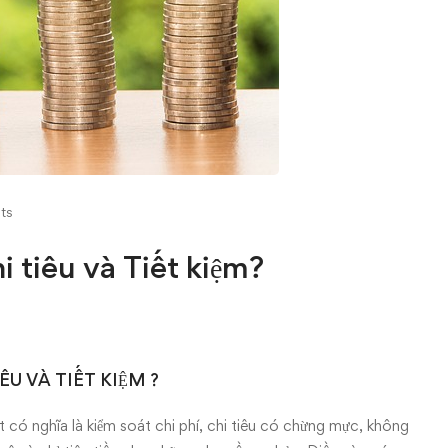
ts
i tiêu và Tiết kiệm?
IÊU VÀ TIẾT KIỆM ?
ốt có nghĩa là kiểm soát chi phí, chi tiêu có chừng mực, không