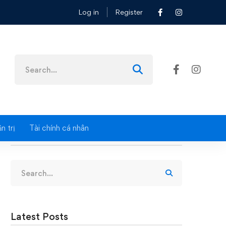
Log in
Register
Search
for:
n trị
Tài chính cá nhân
Search
Search
for:
Latest Posts