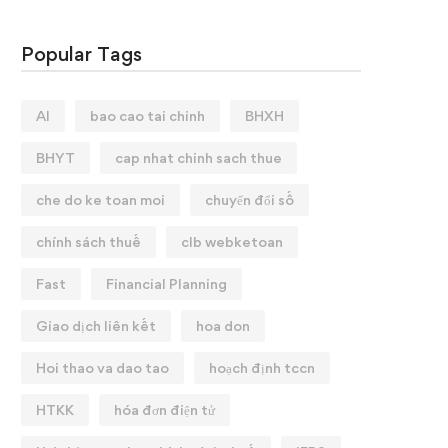
Popular Tags
AI
bao cao tai chinh
BHXH
BHYT
cap nhat chinh sach thue
che do ke toan moi
chuyển đổi số
chính sách thuế
clb webketoan
Fast
Financial Planning
Giao dịch liên kết
hoa don
Hoi thao va dao tao
hoạch định tccn
HTKK
hóa đơn điện tử