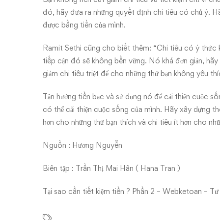
đó, hãy đưa ra những quyết định chi tiêu có chủ ý. 
được bằng tiền của mình.
Ramit Sethi cũng cho biết thêm: “Chi tiêu có ý thức 
tiếp cận đó sẽ không bền vững. Nó khá đơn giản, hãy 
giảm chi tiêu triệt để cho những thứ bạn không yêu thí
Tận hưởng tiền bạc và sử dụng nó để cải thiện cuộc số
có thể cải thiện cuộc sống của mình. Hãy xây dựng thó
hơn cho những thứ bạn thích và chi tiêu ít hơn cho nh
Nguồn : Hương Nguyễn
Biên tập : Trần Thị Mai Hân ( Hana Tran )
Tại sao cần tiết kiệm tiền ? Phần 2 – Webketoan – Tư