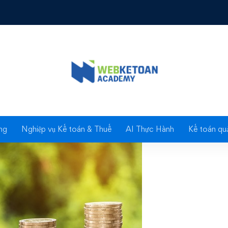
đang hiểu sai về Chi tiêu và Tiết kiệm?
Blog
ng
Nghiệp vụ Kế toán & Thuế
AI Thực Hành
Kế toán quả