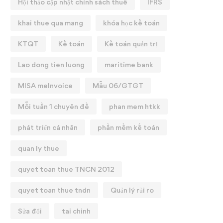
Hội thảo cập nhật chính sách thuế
IFRS
khai thue qua mang
khóa học kế toán
KTQT
Kế toán
Kế toán quản trị
Lao dong tien luong
maritime bank
MISA meInvoice
Mẫu 06/GTGT
Mỗi tuần 1 chuyên đề
phan mem htkk
phát triển cá nhân
phần mềm kế toán
quan ly thue
quyet toan thue TNCN 2012
quyet toan thue tndn
Quản lý rủi ro
Sửa đổi
tai chinh