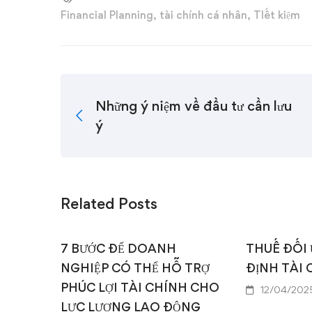
Financial Planning
,
tài chính cá nhân
,
TIết kiệm
Những ý niệm về đầu tư cần lưu
ý
Related Posts
7 BƯỚC ĐỂ DOANH
THUẾ ĐỐI
NGHIỆP CÓ THỂ HỖ TRỢ
ĐỊNH TÀI
PHÚC LỢI TÀI CHÍNH CHO
12/04/202
LỰC LƯỢNG LAO ĐỘNG