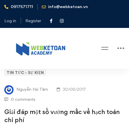
0917571711
info@webketoan.vn
Home
Tin tức - Sự kiện
Giải đáp một số vướng mắc về hạch toán chi phí
Log in
Register
Blog
Giải
TIN TỨC - SỰ KIỆN
đáp
Nguyễn Hải Tâm
30/06/2017
một
0 comments
số
Giải đáp một số vướng mắc về hạch toán
chi phí
vướng