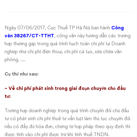
mắc
về
Ngày 07/06/2017, Cục Thuế TP Hà Nội ban hành
Công
hạch
văn 38267/CT-TTHT
, công văn này hướng dẫn các trường
hợp thường gặp trong quá trình hạch toán chi phí tại Doanh
toán
nghiệp như chi phí điện thoại, chi phí cải tạo, sữa chữa văn
phòng, ….
chi
phí
Cụ thể như sau:
– Về chi phí phát sinh trong giai đoạn chuyển chủ đầu
tư:
Trường hợp doanh nghiệp trong quá trình chuyển đổi chủ đầu
tư có phát sinh chi phí thuê tư vấn luật làm thủ tục chuyển đổi
nếu có đầy đủ hóa đơn, chứng từ hợp pháp theo quy định thì
được tính vào chi phí được trừ khi tính thuế TNDN.