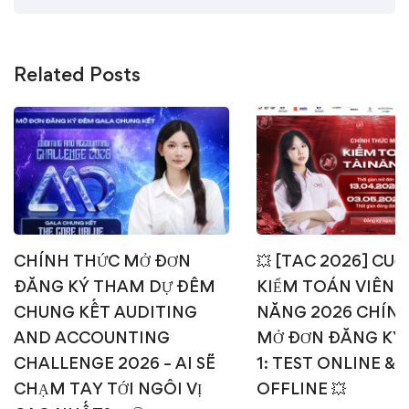
Related Posts
CHÍNH THỨC MỞ ĐƠN
💥 [TAC 2026] CUỘ
ĐĂNG KÝ THAM DỰ ĐÊM
KIỂM TOÁN VIÊN T
CHUNG KẾT AUDITING
NĂNG 2026 CHÍN
AND ACCOUNTING
MỞ ĐƠN ĐĂNG KÝ
CHALLENGE 2026 – AI SẼ
1: TEST ONLINE & 
CHẠM TAY TỚI NGÔI VỊ
OFFLINE 💥