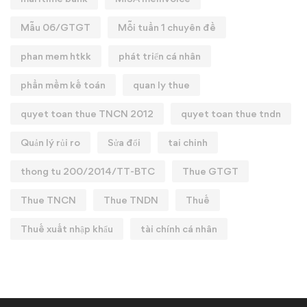
Mẫu 06/GTGT
Mỗi tuần 1 chuyên đề
phan mem htkk
phát triển cá nhân
phần mềm kế toán
quan ly thue
quyet toan thue TNCN 2012
quyet toan thue tndn
Quản lý rủi ro
Sửa đổi
tai chinh
thong tu 200/2014/TT-BTC
Thue GTGT
Thue TNCN
Thue TNDN
Thuế
Thuế xuất nhập khẩu
tài chính cá nhân