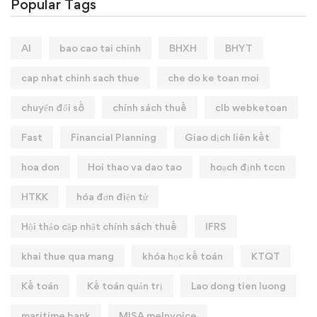
Popular Tags
AI
bao cao tai chinh
BHXH
BHYT
cap nhat chinh sach thue
che do ke toan moi
chuyển đổi số
chính sách thuế
clb webketoan
Fast
Financial Planning
Giao dịch liên kết
hoa don
Hoi thao va dao tao
hoạch định tccn
HTKK
hóa đơn điện tử
Hội thảo cập nhật chính sách thuế
IFRS
khai thue qua mang
khóa học kế toán
KTQT
Kế toán
Kế toán quản trị
Lao dong tien luong
maritime bank
MISA meInvoice