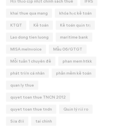
Hội thảo cập nhật chính sách thuế
IFRS
khai thue qua mang
khóa học kế toán
KTQT
Kế toán
Kế toán quản trị
Lao dong tien luong
maritime bank
MISA meInvoice
Mẫu 06/GTGT
Mỗi tuần 1 chuyên đề
phan mem htkk
phát triển cá nhân
phần mềm kế toán
quan ly thue
quyet toan thue TNCN 2012
quyet toan thue tndn
Quản lý rủi ro
Sửa đổi
tai chinh