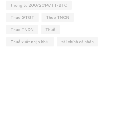
thong tu 200/2014/TT-BTC
Thue GTGT
Thue TNCN
Thue TNDN
Thuế
Thuế xuất nhập khẩu
tài chính cá nhân