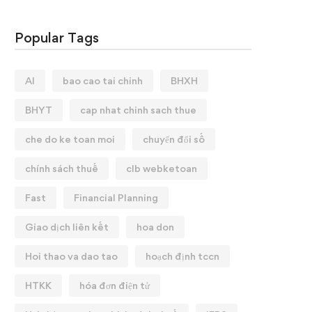
Popular Tags
AI
bao cao tai chinh
BHXH
BHYT
cap nhat chinh sach thue
che do ke toan moi
chuyển đổi số
chính sách thuế
clb webketoan
Fast
Financial Planning
Giao dịch liên kết
hoa don
Hoi thao va dao tao
hoạch định tccn
HTKK
hóa đơn điện tử