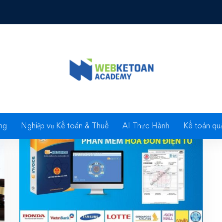
Tag: hóa đơn điện tử
ng
Nghiệp vụ Kế toán & Thuế
AI Thực Hành
Kế toán quả