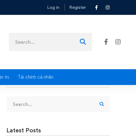
Log in
Register
Search
for:
n trị
Tài chính cá nhân
Search
Search
for:
Latest Posts