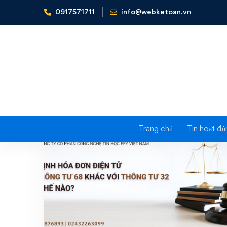
0917571711
info@webketoan.vn
Home
hóa đơn điện tử
Trang chủ
Tin hoạt độ