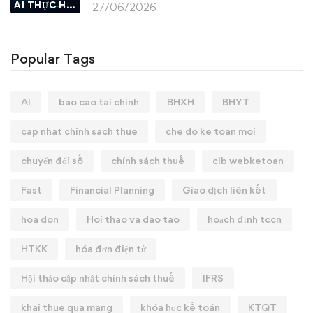
AI THỰC HÀNH
27/06/2026
Popular Tags
AI
bao cao tai chinh
BHXH
BHYT
cap nhat chinh sach thue
che do ke toan moi
chuyển đổi số
chính sách thuế
clb webketoan
Fast
Financial Planning
Giao dịch liên kết
hoa don
Hoi thao va dao tao
hoạch định tccn
HTKK
hóa đơn điện tử
Hội thảo cập nhật chính sách thuế
IFRS
khai thue qua mang
khóa học kế toán
KTQT