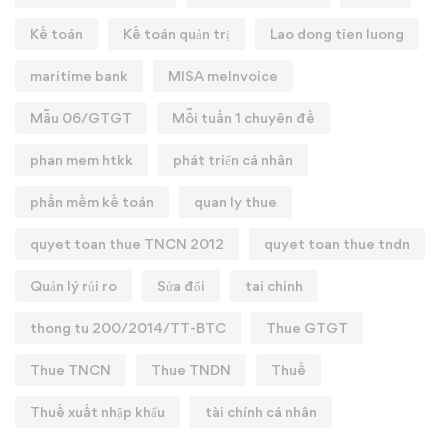
Kế toán
Kế toán quản trị
Lao dong tien luong
maritime bank
MISA meInvoice
Mẫu 06/GTGT
Mỗi tuần 1 chuyên đề
phan mem htkk
phát triển cá nhân
phần mềm kế toán
quan ly thue
quyet toan thue TNCN 2012
quyet toan thue tndn
Quản lý rủi ro
Sửa đổi
tai chinh
thong tu 200/2014/TT-BTC
Thue GTGT
Thue TNCN
Thue TNDN
Thuế
Thuế xuất nhập khẩu
tài chính cá nhân