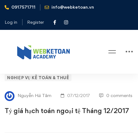
0917571711
info@webketoan.vn
Home
Nghiệp vụ Kế toán & Thuế
Tỷ giá hạch toán ngoại tệ Tháng 12/2017
Log in
Register
Blog
Tỷ
NGHIỆP VỤ KẾ TOÁN & THUẾ
giá
Nguyễn Hải Tâm
07/12/2017
0 comments
hạch
Tỷ giá hạch toán ngoại tệ Tháng 12/2017
toán
ngoại